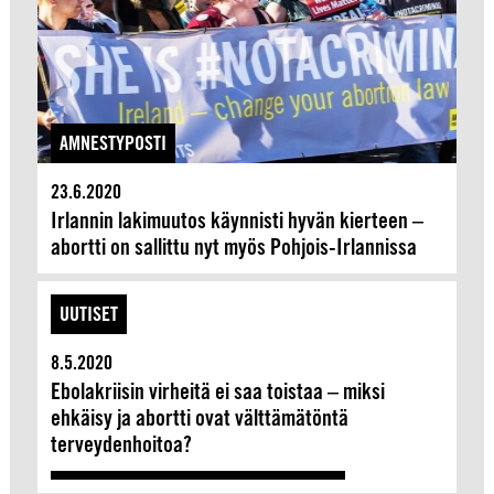
AMNESTYPOSTI
23.6.2020
Irlannin lakimuutos käynnisti hyvän kierteen –
abortti on sallittu nyt myös Pohjois-Irlannissa
UUTISET
8.5.2020
Ebolakriisin virheitä ei saa toistaa – miksi
ehkäisy ja abortti ovat välttämätöntä
terveydenhoitoa?