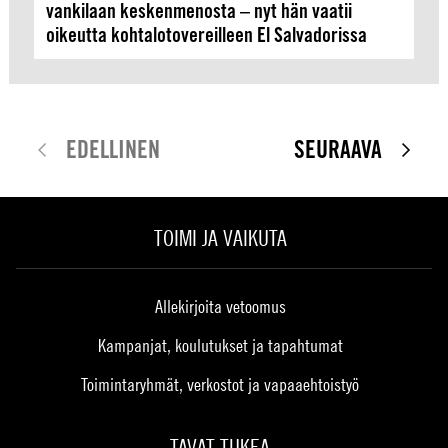
vankilaan keskenmenosta – nyt hän vaatii
oikeutta kohtalotovereilleen El Salvadorissa
EDELLINEN
SEURAAVA
TOIMI JA VAIKUTA
Allekirjoita vetoomus
Kampanjat, koulutukset ja tapahtumat
Toimintaryhmät, verkostot ja vapaaehtoistyö
TAVAT TUKEA