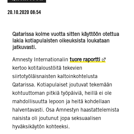
20.10.2020 08:54
Qatarissa kolme vuotta sitten käyttöön otettua
lakia kotiapulaisten oikeuksista loukataan
jatkuvasti.
Amnesty Internationalin
tuore raportti
kertoo kotitaloustöitä tekevien
siirtotyöläisnaisten kaltoinkohtelusta
Qatarissa. Kotiapulaiset joutuvat tekemään
kohtuuttoman pitkiä työpäiviä, heillä ei ole
mahdollisuutta lepoon ja heitä kohdellaan
halventavasti. Osa Amnestyn haastattelemista
naisista oli joutunut jopa seksuaalisen
hyväksikäytön kohteeksi.