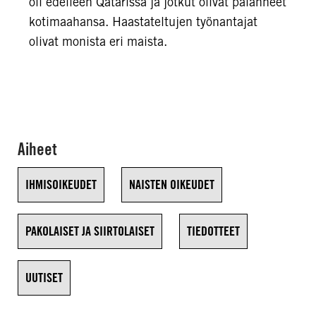
oli edelleen Qatarissa ja jotkut olivat palanneet
kotimaahansa. Haastateltujen työnantajat
olivat monista eri maista.
Aiheet
IHMISOIKEUDET
NAISTEN OIKEUDET
PAKOLAISET JA SIIRTOLAISET
TIEDOTTEET
UUTISET