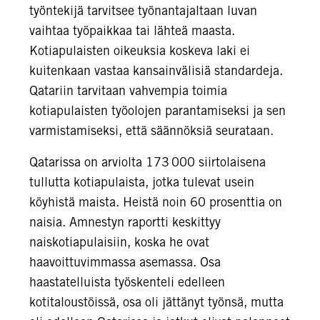
työntekijä tarvitsee työnantajaltaan luvan
vaihtaa työpaikkaa tai lähteä maasta.
Kotiapulaisten oikeuksia koskeva laki ei
kuitenkaan vastaa kansainvälisiä standardeja.
Qatariin tarvitaan vahvempia toimia
kotiapulaisten työolojen parantamiseksi ja sen
varmistamiseksi, että säännöksiä seurataan.
Qatarissa on arviolta 173 000 siirtolaisena
tullutta kotiapulaista, jotka tulevat usein
köyhistä maista. Heistä noin 60 prosenttia on
naisia. Amnestyn raportti keskittyy
naiskotiapulaisiin, koska he ovat
haavoittuvimmassa asemassa. Osa
haastatelluista työskenteli edelleen
kotitaloustöissä, osa oli jättänyt työnsä, mutta