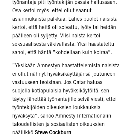
työnantaja piti työntekijän passia hallussaan.
Osa kertoi myös, ettei ollut saanut
asianmukaista palkkaa. Lähes puolet naisista
kertoi, että heitä oli solvattu, lyöty tai heidän
päälleen oli syljetty. Viisi naista kertoi
seksuaalisesta väkivallasta. Yksi haastateltu
sanoi, että häntä ”kohdellaan kuin koiraa”.
”Yksikään Amnestyn haastattelemista naisista
ei ollut nähnyt hyväksikäyttäjänsä joutuneen
vastuuseen teoistaan. Jos Qatar haluaa
suojella kotiapulaisia hyväksikäytöltä, sen
täytyy lähettää työnantajille selvä viesti, ettei
työntekijöiden oikeuksien loukkauksia
hyväksytä”, sanoo Amnesty Internationalin
taloudellisten ja sosiaalisten oikeuksien
päällikkö
Steve Cockburn
.