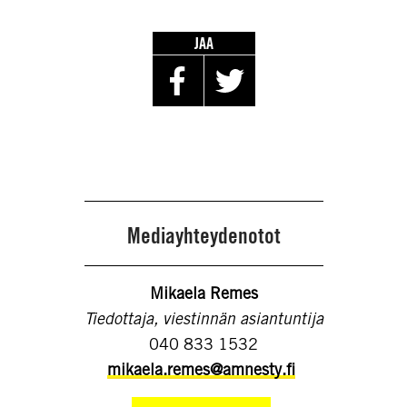
JAA
Mediayhteydenotot
Mikaela Remes
Tiedottaja, viestinnän asiantuntija
040 833 1532
mikaela.remes@amnesty.fi