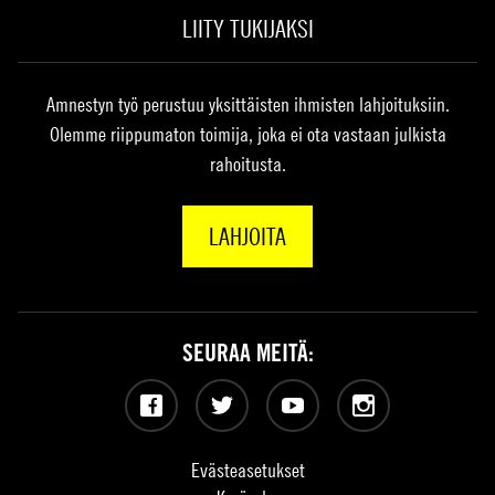
LIITY TUKIJAKSI
Amnestyn työ perustuu yksittäisten ihmisten lahjoituksiin.
Olemme riippumaton toimija, joka ei ota vastaan julkista
rahoitusta.
LAHJOITA
SEURAA MEITÄ:
Facebook
Twitter
YouTube
Instagram
Evästeasetukset