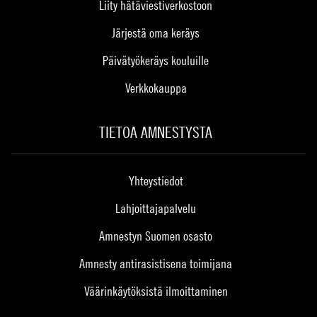
Liity hätäviestiverkostoon
Järjestä oma keräys
Päivätyökeräys kouluille
Verkkokauppa
TIETOA AMNESTYSTA
Yhteystiedot
Lahjoittajapalvelu
Amnestyn Suomen osasto
Amnesty antirasistisena toimijana
Väärinkäytöksistä ilmoittaminen