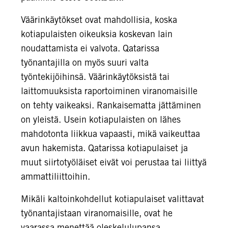
Väärinkäytökset ovat mahdollisia, koska
kotiapulaisten oikeuksia koskevan lain
noudattamista ei valvota. Qatarissa
työnantajilla on myös suuri valta
työntekijöihinsä. Väärinkäytöksistä tai
laittomuuksista raportoiminen viranomaisille
on tehty vaikeaksi. Rankaisematta jättäminen
on yleistä. Usein kotiapulaisten on lähes
mahdotonta liikkua vapaasti, mikä vaikeuttaa
avun hakemista. Qatarissa kotiapulaiset ja
muut siirtotyöläiset eivät voi perustaa tai liittyä
ammattiliittoihin.
Mikäli kaltoinkohdellut kotiapulaiset valittavat
työnantajistaan viranomaisille, ovat he
vaarassa menettää oleskelulupansa,