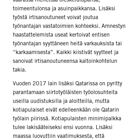
toimeentulonsa ja asuinpaikkansa. Lisäksi
työstä irtisanoutuneet voivat joutua
työnantajan vastatoimien kohteeksi. Amnestyn
haastattelemista useat kertoivat entisen
työnantajan syyttäneen heitä varkauksista tai
“karkaamisesta”. Kaikki kiistivät syytteet ja
sanoivat irtisanoutuneensa kaltoinkohtelun
takia.
Vuoden 2017 lain lisäksi Qatarissa on pyritty
parantamaan siirtotyöläisten työolosuhteita
useilla uudistuksilla ja aloitteilla, mutta
kotiapulaiset eivät edelleenkään ole Qatarin
työlain piirissä. Kotiapulaisten minimipalkka
tulee lakisääteiseksi ensi vuonna. Lisäksi
maassa luovuttiin vaatimuksesta, että