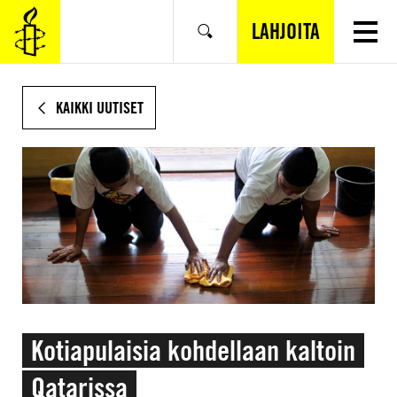
SIIRRY
VARSINAISEEN
LAHJOITA
Hae
SISÄLTÖÖN
KAIKKI UUTISET
Kotiapulaisia kohdellaan kaltoin
Qatarissa