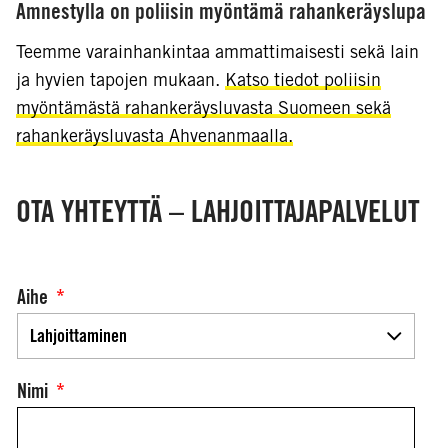
Amnestylla on poliisin myöntämä rahankeräyslupa
Teemme varainhankintaa ammattimaisesti sekä lain
ja hyvien tapojen mukaan.
Katso tiedot poliisin
myöntämästä rahankeräysluvasta Suomeen sekä
rahankeräysluvasta Ahvenanmaalla.
OTA YHTEYTTÄ – LAHJOITTAJAPALVELUT
Aihe
*
Nimi
*