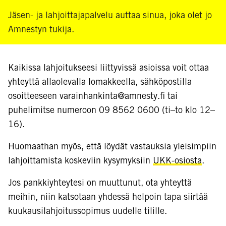
Jäsen- ja lahjoittajapalvelu auttaa sinua, joka olet jo
Amnestyn tukija.
Kaikissa lahjoitukseesi liittyvissä asioissa voit ottaa
yhteyttä allaolevalla lomakkeella, sähköpostilla
osoitteeseen varainhankinta@amnesty.fi tai
puhelimitse numeroon 09 8562 0600 (ti–to klo 12–
16).
Huomaathan myös, että löydät vastauksia yleisimpiin
lahjoittamista koskeviin kysymyksiin
UKK-osiosta
.
Jos pankkiyhteytesi on muuttunut, ota yhteyttä
meihin, niin katsotaan yhdessä helpoin tapa siirtää
kuukausilahjoitussopimus uudelle tilille.