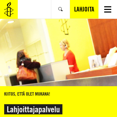
SIIRRY
VARSINAISEEN
LAHJOITA
Hae
SISÄLTÖÖN
KIITOS, ETTÄ OLET MUKANA!
Lahjoittajapalvelu