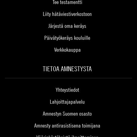
Tee testamentti
Liity hätäviestiverkostoon
Järjestä oma keräys
Päivätyökeräys kouluille
Verkkokauppa
TIETOA AMNESTYSTA
Yhteystiedot
Lahjoittajapalvelu
Amnestyn Suomen osasto
Amnesty antirasistisena toimijana