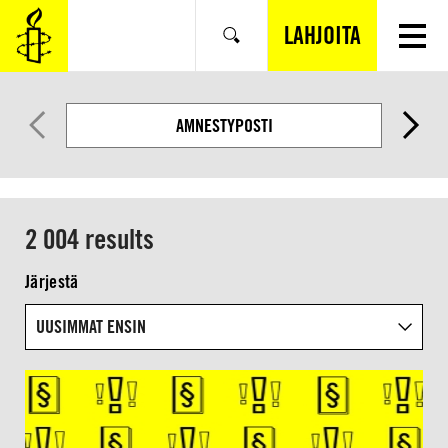
SIIRRY
VARSINAISEEN
LAHJOITA
Hae
SISÄLTÖÖN
AMNESTYPOSTI
2 004 results
Järjestä