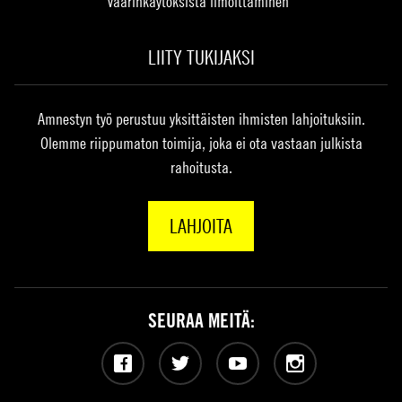
Väärinkäytöksistä ilmoittaminen
LIITY TUKIJAKSI
Amnestyn työ perustuu yksittäisten ihmisten lahjoituksiin.
Olemme riippumaton toimija, joka ei ota vastaan julkista
rahoitusta.
LAHJOITA
SEURAA MEITÄ:
Facebook
Twitter
YouTube
Instagram