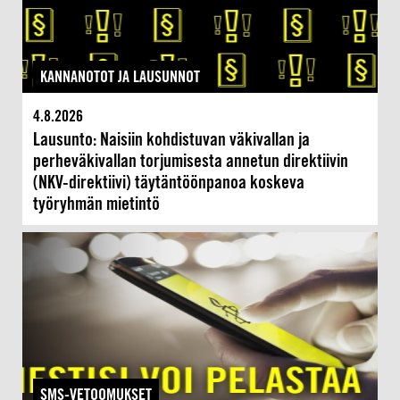
KANNANOTOT JA LAUSUNNOT
4.8.2026
Lausunto: Naisiin kohdistuvan väkivallan ja
perheväkivallan torjumisesta annetun direktiivin
(NKV-direktiivi) täytäntöönpanoa koskeva
työryhmän mietintö
SMS-VETOOMUKSET