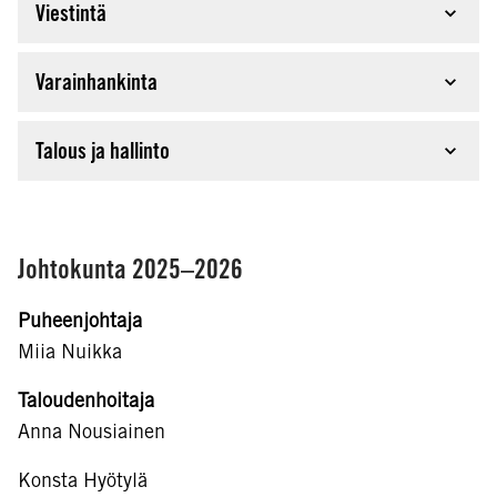
Viestintä
Click here to toggle the accordion
Varainhankinta
Click here to toggle the accordion
Talous ja hallinto
Click here to toggle the accordion
Johtokunta 2025–2026
Puheenjohtaja
Miia Nuikka
Taloudenhoitaja
Anna Nousiainen
Konsta Hyötylä