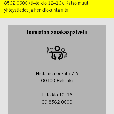
8562 0600 (ti–to klo 12–16). Katso muut
yhteystiedot ja henkilökunta alta.
Toimiston asiakaspalvelu
Hietaniemenkatu 7 A
00100 Helsinki
ti–to klo 12–16
09 8562 0600