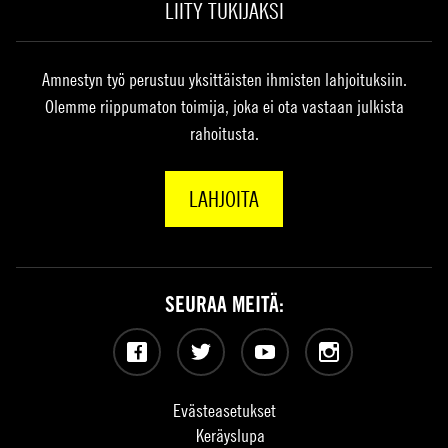
LIITY TUKIJAKSI
Amnestyn työ perustuu yksittäisten ihmisten lahjoituksiin.
Olemme riippumaton toimija, joka ei ota vastaan julkista
rahoitusta.
LAHJOITA
SEURAA MEITÄ:
Facebook
Twitter
YouTube
Instagram
Evästeasetukset
Keräyslupa