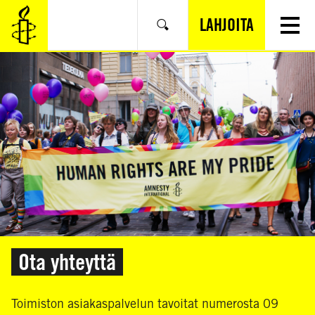
SIIRRY
VARSINAISEEN
LAHJOITA
Hae
SISÄLTÖÖN
Ota yhteyttä
Toimiston asiakaspalvelun tavoitat numerosta 09