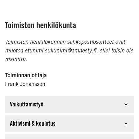
Toimiston henkilökunta
Toimiston henkilökunnan sähköpostiosoitteet ovat
muotoa etunimi.sukunimi@amnesty.fi, ellei toisin ole
mainittu.
Toiminnanjohtaja
Frank Johansson
Vaikuttamistyö
Click here to toggle the accordion
Aktivismi & koulutus
Click here to toggle the accordion