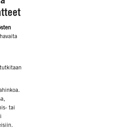
atteet
östen
 havaita
tutkitaan
vahinkoa.
a,
is- tai
i
eisiin.