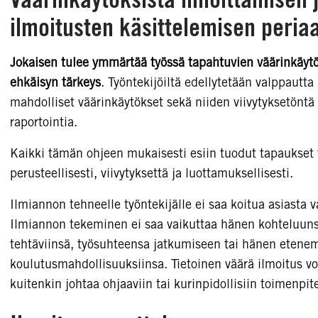
ilmoitusten käsittelemisen peria
Jokaisen tulee ymmärtää työssä tapahtuvien väärinkäyt
ehkäisyn tärkeys
. Työntekijöiltä edellytetään valppautta
mahdolliset väärinkäytökset sekä niiden viivytyksetöntä
raportointia.
Kaikki tämän ohjeen mukaisesti esiin tuodut tapaukset 
perusteellisesti, viivytyksettä ja luottamuksellisesti.
Ilmiannon tehneelle työntekijälle ei saa koitua asiasta 
Ilmiannon tekeminen ei saa vaikuttaa hänen kohteluuns
tehtäviinsä, työsuhteensa jatkumiseen tai hänen etenem
koulutusmahdollisuuksiinsa. Tietoinen väärä ilmoitus vo
kuitenkin johtaa ohjaaviin tai kurinpidollisiin toimenpit