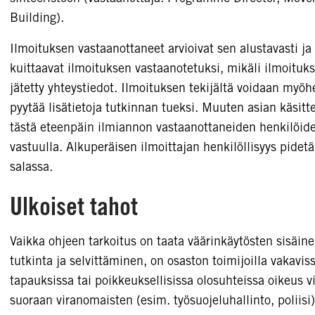
Building).
Ilmoituksen vastaanottaneet arvioivat sen alustavasti ja
kuittaavat ilmoituksen vastaanotetuksi, mikäli ilmoituk
jätetty yhteystiedot. Ilmoituksen tekijältä voidaan my
pyytää lisätietoja tutkinnan tueksi. Muuten asian käsitt
tästä eteenpäin ilmiannon vastaanottaneiden henkilöid
vastuulla. Alkuperäisen ilmoittajan henkilöllisyys pidet
salassa.
Ulkoiset tahot
Vaikka ohjeen tarkoitus on taata väärinkäytösten sisäin
tutkinta ja selvittäminen, on osaston toimijoilla vakavis
tapauksissa tai poikkeuksellisissa olosuhteissa oikeus v
suoraan viranomaisten (esim. työsuojeluhallinto, poliisi)