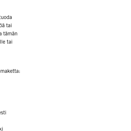
 tuoda
öä tai
aa tämän
le tai
omaketta:
sti
ki