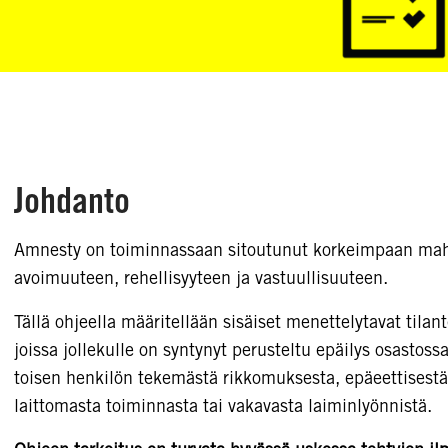
Johdanto
Amnesty on toiminnassaan sitoutunut korkeimpaan mah
avoimuuteen, rehellisyyteen ja vastuullisuuteen.
Tällä ohjeella määritellään sisäiset menettelytavat tilant
joissa jollekulle on syntynyt perusteltu epäilys osastoss
toisen henkilön tekemästä rikkomuksesta, epäeettisestä
laittomasta toiminnasta tai vakavasta laiminlyönnistä.