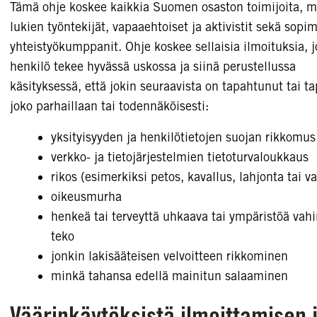
Tämä ohje koskee kaikkia Suomen osaston toimijoita, 
lukien työntekijät, vapaaehtoiset ja aktivistit sekä sopim
yhteistyökumppanit. Ohje koskee sellaisia ilmoituksia, j
henkilö tekee hyvässä uskossa ja siinä perustellussa
käsityksessä, että jokin seuraavista on tapahtunut tai t
joko parhaillaan tai todennäköisesti:
yksityisyyden ja henkilötietojen suojan rikkomus
verkko- ja tietojärjestelmien tietoturvaloukkaus
rikos (esimerkiksi petos, kavallus, lahjonta tai v
oikeusmurha
henkeä tai terveyttä uhkaava tai ympäristöä vahi
teko
jonkin lakisääteisen velvoitteen rikkominen
minkä tahansa edellä mainitun salaaminen
Väärinkäytöksistä ilmoittamisen 