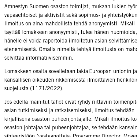
Amnestyn Suomen osaston toimijat, mukaan lukien työn
vapaaehtoiset ja aktivistit sekä sopimus- ja yhteistyök
Ilmoitus on aina mahdollista tehdä anonyymisti. Mikäli 
täyttää lomakkeen anonyymisti, tulee hänen huomioida,
hänelle ei voida raportoida ilmoitetun asian selvittämis
etenemisestä. Omalla nimellä tehtyä ilmoitusta on mahd
selvittää informatiivisemmin.
Lomakkeen osalta sovelletaan lakia Euroopan unionin ja
kansallisen oikeuden rikkomisesta ilmoittavien henkilö
suojelusta (1171/2022).
Jos edellä mainitut tahot eivät ryhdy riittäviin toimenpit
asian tutkimiseksi ja ratkaisemiseksi, ilmoitus tehdään
kirjallisena osaston puheenjohtajalle. Mikäli ilmoitus k
osaston johtajaa tai puheenjohtajaa, se tehdään kansai
sihteeristöön (vastaanottaja: Programme Director, Mov