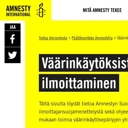
SIIRRY
VARSINAISEEN
MITÄ AMNESTY TEKEE
SISÄLTÖÖN
JAA
Tietoa Amnestysta
Päätöksenteko Amnestylla
Väärin
Väärinkäytöksis
ilmoittaminen
Tältä sivulta löydät tietoa Amnestyn Su
ilmoittajansuojamenettelystä sekä ohjeet
mukaan toimia väärinkäytösepäilyjen yh