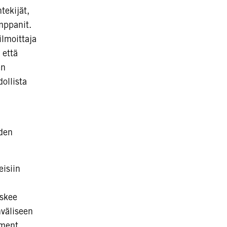
tekijät,
umppanit.
ilmoittaja
 että
en
ollista
iden
eisiin
oskee
nväliseen
ement