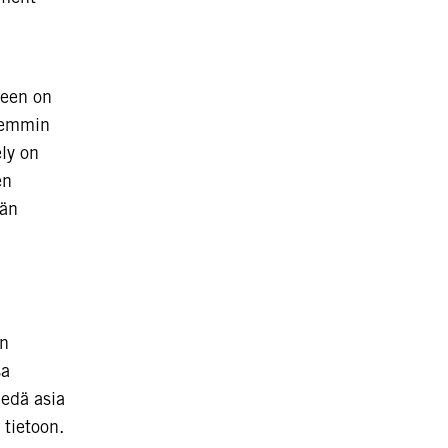
seen on
öhemmin
ely on
en
ään
en
sa
iedä asia
 tietoon.