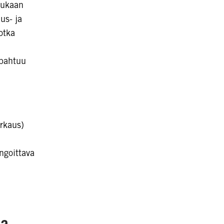
mukaan
us- ja
otka
apahtuu
arkaus)
ngoittava
ja