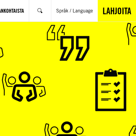
LAHJOITA
ANKOHTAISTA
Språk / Language
Hae