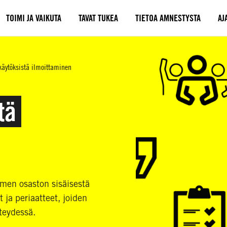
TOIMI JA VAIKUTA
TAVAT TUKEA
TIETOA AMNESTYSTA
AJ
käytöksistä ilmoittaminen
tä
omen osaston sisäisestä
 ja periaatteet, joiden
teydessä.