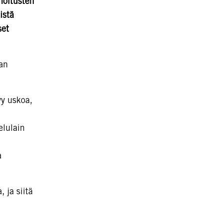
moitusten
istä
set
an
yy uskoa,
elulain
a
 ja siitä