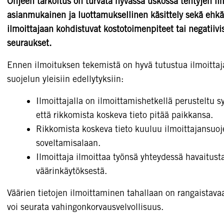
Ohjeen tarkoitus on turvata hyvässä uskossa tehtyjen il
asianmukainen ja luottamuksellinen käsittely sekä ehkä
ilmoittajaan kohdistuvat kostotoimenpiteet tai negatiivi
seuraukset.
Ennen ilmoituksen tekemistä on hyvä tutustua ilmoittaj
suojelun yleisiin edellytyksiin:
Ilmoittajalla on ilmoittamishetkellä perusteltu s
että rikkomista koskeva tieto pitää paikkansa.
Rikkomista koskeva tieto kuuluu ilmoittajansuoj
soveltamisalaan.
Ilmoittaja ilmoittaa työnsä yhteydessä havaitust
väärinkäytöksestä.
Väärien tietojen ilmoittaminen tahallaan on rangaistavaa,
voi seurata vahingonkorvausvelvollisuus.