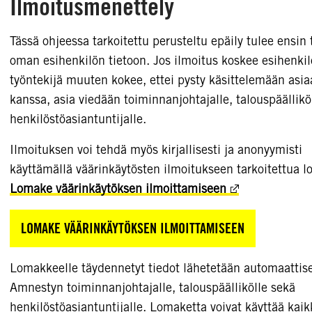
Ilmoitusmenettely
Tässä ohjeessa tarkoitettu perusteltu epäily tulee ensin
oman esihenkilön tietoon. Jos ilmoitus koskee esihenkil
työntekijä muuten kokee, ettei pysty käsittelemään asi
kanssa, asia viedään toiminnanjohtajalle, talouspäälliköl
henkilöstöasiantuntijalle.
Ilmoituksen voi tehdä myös kirjallisesti ja anonyymisti
käyttämällä väärinkäytösten ilmoitukseen tarkoitettua l
Lomake väärinkäytöksen ilmoittamiseen
LOMAKE VÄÄRINKÄYTÖKSEN ILMOITTAMISEEN
Lomakkeelle täydennetyt tiedot lähetetään automaattise
Amnestyn toiminnanjohtajalle, talouspäällikölle sekä
henkilöstöasiantuntijalle. Lomaketta voivat käyttää kaik