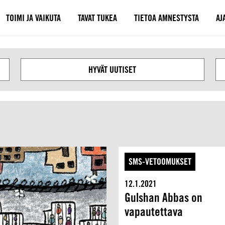
TOIMI JA VAIKUTA
TAVAT TUKEA
TIETOA AMNESTYSTA
AJ
Seuraava
HYVÄT UUTISET
SMS-VETOOMUKSET
12.1.2021
Gulshan Abbas on
vapautettava