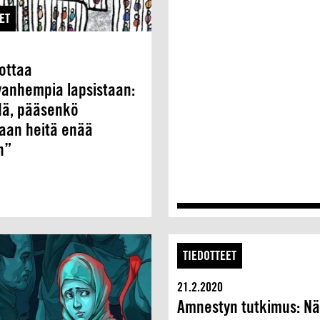
ET
rottaa
vanhempia lapsistaan:
dä, pääsenkö
aan heitä enää
n”
TIEDOTTEET
21.2.2020
Amnestyn tutkimus: Nä