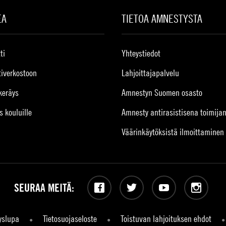
EA
TIETOA AMNESTYSTA
ti
Yhteystiedot
tiverkostoon
Lahjoittajapalvelu
keräys
Amnestyn Suomen osasto
s kouluille
Amnesty antirasistisena toimija
Väärinkäytöksistä ilmoittaminen
SEURAA MEITÄ:
Facebook
Twitter
YouTube
Instagram
yslupa
Tietosuojaseloste
Toistuvan lahjoituksen ehdot