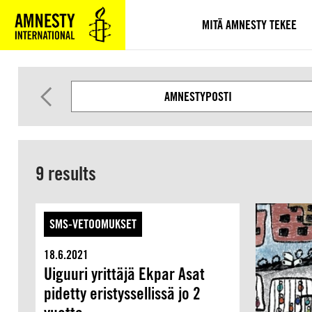
SIIRRY
VARSINAISEEN
MITÄ AMNESTY TEKEE
SISÄLTÖÖN
AMNESTYPOSTI
9 results
SMS-VETOOMUKSET
18.6.2021
Uiguuri yrittäjä Ekpar Asat
pidetty eristyssellissä jo 2