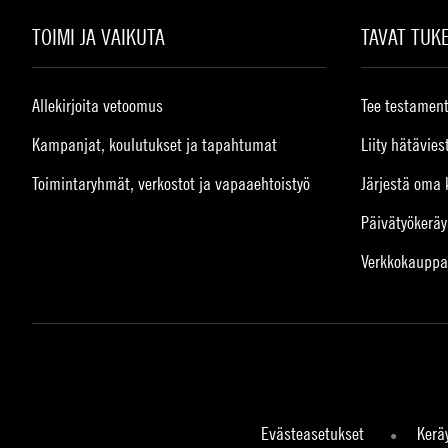
TOIMI JA VAIKUTA
TAVAT TUK
Allekirjoita vetoomus
Tee testament
Kampanjat, koulutukset ja tapahtumat
Liity hätävies
Toimintaryhmät, verkostot ja vapaaehtoistyö
Järjestä oma 
Päivätyökeräy
Verkkokauppa
Evästeasetukset
Kerä