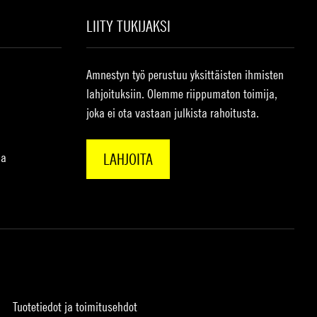
LIITY TUKIJAKSI
Amnestyn työ perustuu yksittäisten ihmisten
lahjoituksiin. Olemme riippumaton toimija,
joka ei ota vastaan julkista rahoitusta.
na
LAHJOITA
Tuotetiedot ja toimitusehdot