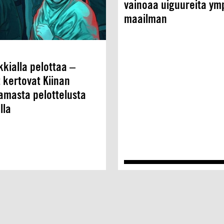
vainoaa uiguureita ym
maailman
kkialla pelottaa –
t kertovat Kiinan
tamasta pelottelusta
lla