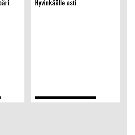
päri
Hyvinkäälle asti