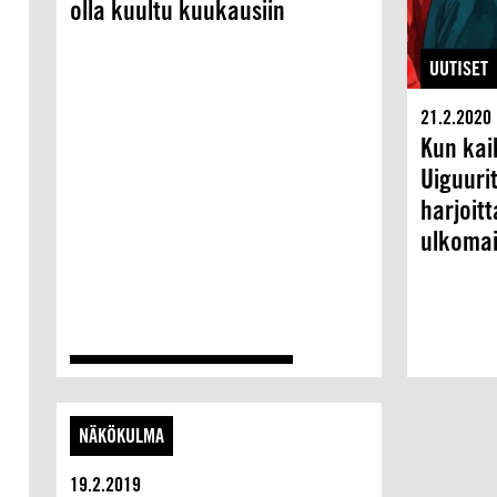
olla kuultu kuukausiin
UUTISET
21.2.2020
Kun kai
Uiguuri
harjoit
ulkomai
NÄKÖKULMA
19.2.2019