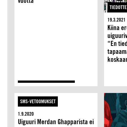
vuotta
TIEDOTTE
19.3.2021
Kiina e
uiguuri
“En tie
tapaam
koskaa
SMS-VETOOMUKSET
1.9.2020
Uiguuri Merdan Ghapparista ei