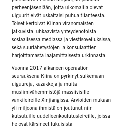
perheenjäseniään, jotta ulkomailla olevat
uiguurit eivät uskaltaisi puhua tilanteesta.
Toiset kertoivat Kiinan viranomaisten
jatkuvista, uhkaavista yhteydenotoista
sosiaalisessa mediassa ja viestisovelluksissa,
sekä suurlähetystöjen ja konsulaattien
harjoittamasta laajamittaisesta urkinnasta.
Vuonna 2017 alkaneen operaation
seurauksena Kiina on pyrkinyt sulkemaan
uiguureja, kazakkeja ja muita
muslimivähemmistöjä massiivisille
vankileireille Xinjiangissa. Arvioiden mukaan
yli miljoona ihmistä on joutunut niin
kutsutuille uudelleenkoulutusleireille, joissa
he ovat kärsineet lukuisista