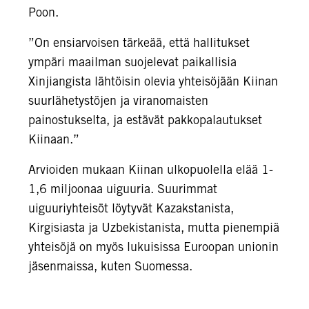
Poon.
”On ensiarvoisen tärkeää, että hallitukset
ympäri maailman suojelevat paikallisia
Xinjiangista lähtöisin olevia yhteisöjään Kiinan
suurlähetystöjen ja viranomaisten
painostukselta, ja estävät pakkopalautukset
Kiinaan.”
Arvioiden mukaan Kiinan ulkopuolella elää 1-
1,6 miljoonaa uiguuria. Suurimmat
uiguuriyhteisöt löytyvät Kazakstanista,
Kirgisiasta ja Uzbekistanista, mutta pienempiä
yhteisöjä on myös lukuisissa Euroopan unionin
jäsenmaissa, kuten Suomessa.