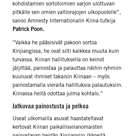
kohdistamien sortotoimien varjon ulottuvan
pitkälle sen omien valtiorajojen ulkopuolelle”,
sanoo Amnesty Internationalin Kiina-tutkija
Patrick Poon.
”Vaikka he pääsisivät pakoon sortoa
Xinjiangissa, he ovat silti kaikkea muuta kuin
turvassa. Kiinan hallituksella on keinot
jäljittää, painostaa ja palauttaa näihin ryhmiin
kuuluvat ihmiset takaisin Kiinaan – myös
painostamalla vieraita hallituksia palautuksiin.
Kiinassa heitä odottaa julma kohtalo.”
Jatkuvaa painostusta ja pelkoa
Useat ulkomailla asuvat haastateltavat
kertovat Kiinan paikallisviranomaisten
painostavan heidän Xinjiangiin jääneitä