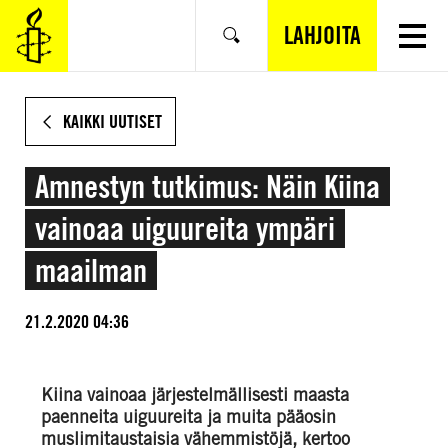
SIIRRY
VARSINAISEEN
LAHJOITA
Hae
SISÄLTÖÖN
KAIKKI UUTISET
Amnestyn tutkimus: Näin Kiina
vainoaa uiguureita ympäri
maailman
21.2.2020 04:36
Kiina vainoaa järjestelmällisesti maasta
paenneita uiguureita ja muita pääosin
muslimitaustaisia vähemmistöjä, kertoo