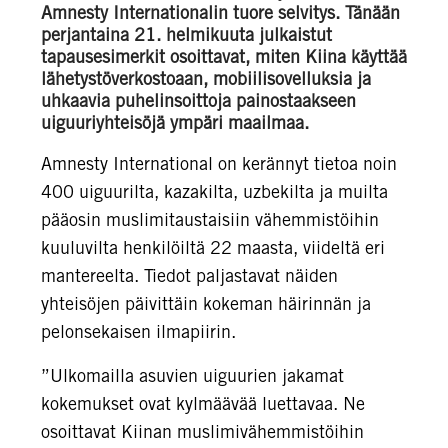
Amnesty Internationalin tuore selvitys. Tänään
perjantaina 21. helmikuuta julkaistut
tapausesimerkit osoittavat, miten Kiina käyttää
lähetystöverkostoaan, mobiilisovelluksia ja
uhkaavia puhelinsoittoja painostaakseen
uiguuriyhteisöjä ympäri maailmaa.
Amnesty International on kerännyt tietoa noin
400 uiguurilta, kazakilta, uzbekilta ja muilta
pääosin muslimitaustaisiin vähemmistöihin
kuuluvilta henkilöiltä 22 maasta, viideltä eri
mantereelta. Tiedot paljastavat näiden
yhteisöjen päivittäin kokeman häirinnän ja
pelonsekaisen ilmapiirin.
”Ulkomailla asuvien uiguurien jakamat
kokemukset ovat kylmäävää luettavaa. Ne
osoittavat Kiinan muslimivähemmistöihin