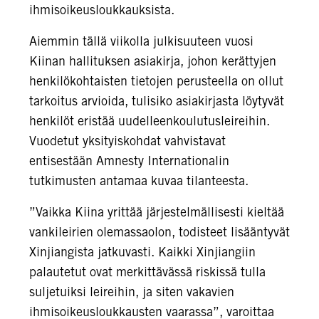
ihmisoikeusloukkauksista.
Aiemmin tällä viikolla julkisuuteen vuosi
Kiinan hallituksen asiakirja, johon kerättyjen
henkilökohtaisten tietojen perusteella on ollut
tarkoitus arvioida, tulisiko asiakirjasta löytyvät
henkilöt eristää uudelleenkoulutusleireihin.
Vuodetut yksityiskohdat vahvistavat
entisestään Amnesty Internationalin
tutkimusten antamaa kuvaa tilanteesta.
”Vaikka Kiina yrittää järjestelmällisesti kieltää
vankileirien olemassaolon, todisteet lisääntyvät
Xinjiangista jatkuvasti. Kaikki Xinjiangiin
palautetut ovat merkittävässä riskissä tulla
suljetuiksi leireihin, ja siten vakavien
ihmisoikeusloukkausten vaarassa”, varoittaa