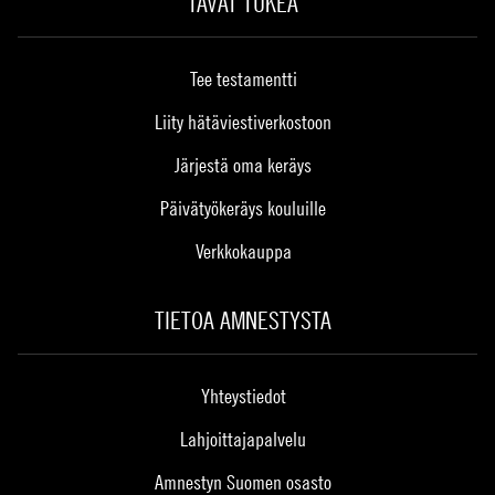
TAVAT TUKEA
Tee testamentti
Liity hätäviestiverkostoon
Järjestä oma keräys
Päivätyökeräys kouluille
Verkkokauppa
TIETOA AMNESTYSTA
Yhteystiedot
Lahjoittajapalvelu
Amnestyn Suomen osasto