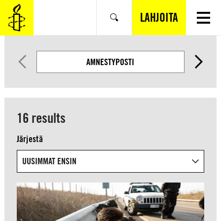
SIIRRY
VARSINAISEEN
LAHJOITA
Hae
SISÄLTÖÖN
AMNESTYPOSTI
16 results
Järjestä