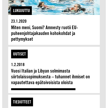
LUKUJUTTU
23.1.2020
Miten meni, Suomi? Amnesty ruotii EU-
puheenjohtajakauden kohokohdat ja
pettymykset
UUTISET
1.2.2018
Vuosi Italian ja Libyan solmimasta
siirtolaissopimuksesta – tuhannet ihmiset on
vapautettava epätoivoisista oloista
TIEDOTTEET