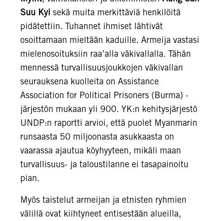
Suu Kyi
sekä muita merkittäviä henkilöitä
pidätettiin. Tuhannet ihmiset lähtivät
osoittamaan mieltään kaduille. Armeija vastasi
mielenosoituksiin raa’alla väkivallalla. Tähän
mennessä turvallisuusjoukkojen väkivallan
seurauksena kuolleita on Assistance
Association for Political Prisoners (Burma) -
järjestön mukaan yli 900. YK:n kehitysjärjestö
UNDP:n raportti arvioi, että puolet Myanmarin
runsaasta 50 miljoonasta asukkaasta on
vaarassa ajautua köyhyyteen, mikäli maan
turvallisuus- ja taloustilanne ei tasapainoitu
pian.
Myös taistelut armeijan ja etnisten ryhmien
välillä ovat kiihtyneet entisestään alueilla,