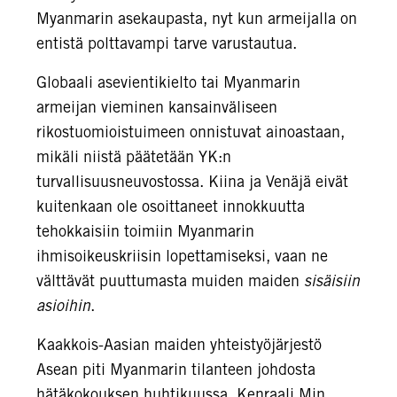
Myanmarin asekaupasta, nyt kun armeijalla on
entistä polttavampi tarve varustautua.
Globaali asevientikielto tai Myanmarin
armeijan vieminen kansainväliseen
rikostuomioistuimeen onnistuvat ainoastaan,
mikäli niistä päätetään YK:n
turvallisuusneuvostossa. Kiina ja Venäjä eivät
kuitenkaan ole osoittaneet innokkuutta
tehokkaisiin toimiin Myanmarin
ihmisoikeuskriisin lopettamiseksi, vaan ne
välttävät puuttumasta muiden maiden
sisäisiin
asioihin
.
Kaakkois-Aasian maiden yhteistyöjärjestö
Asean piti Myanmarin tilanteen johdosta
hätäkokouksen huhtikuussa. Kenraali Min