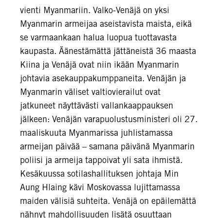
vienti Myanmariin. Valko-Venäjä on yksi
Myanmarin armeijaa aseistavista maista, eikä
se varmaankaan halua luopua tuottavasta
kaupasta. Äänestämättä jättäneistä 36 maasta
Kiina ja Venäjä ovat niin ikään Myanmarin
johtavia asekauppakumppaneita. Venäjän ja
Myanmarin väliset valtiovierailut ovat
jatkuneet näyttävästi vallankaappauksen
jälkeen: Venäjän varapuolustusministeri oli 27.
maaliskuuta Myanmarissa juhlistamassa
armeijan päivää – samana päivänä Myanmarin
poliisi ja armeija tappoivat yli sata ihmistä.
Kesäkuussa sotilashallituksen johtaja Min
Aung Hlaing kävi Moskovassa lujittamassa
maiden välisiä suhteita. Venäjä on epäilemättä
nähnyt mahdollisuuden lisätä osuuttaan