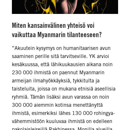
Miten kansainvälinen yhteisö voi
vaikuttaa Myanmarin tilanteeseen?
”Akuutein kysymys on humanitaarisen avun
saaminen perille sitä tarvitseville. YK arvioi
kesäkuussa, että lähikuukausien aikana noin
230 000 ihmistä on paennut Myanmarin
armeijan ilmahyökkäyksiä, tykkitulta ja
taisteluita, joissa on mukana etnisiä aseellisia
ryhmiä. Tämän lisäksi avun varassa on noin
300 000 aiemmin kotinsa menettänyttä
ihmistä, esimerkiksi lähes 130 000 rohingya-
vähemmistöön kuuluvaa ihmistä on edelleen
pakolaisleireillä Rakhinessa. Monilla alueilla