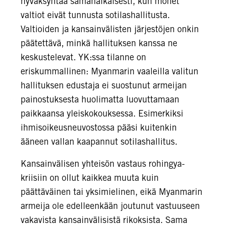
hyväksyntää samanaikaisesti, kun monet
valtiot eivät tunnusta sotilashallitusta.
Valtioiden ja kansainvälisten järjestöjen onkin
päätettävä, minkä hallituksen kanssa ne
keskustelevat. YK:ssa tilanne on
eriskummallinen: Myanmarin vaaleilla valitun
hallituksen edustaja ei suostunut armeijan
painostuksesta huolimatta luovuttamaan
paikkaansa yleiskokouksessa. Esimerkiksi
ihmisoikeusneuvostossa pääsi kuitenkin
ääneen vallan kaapannut sotilashallitus.
Kansainvälisen yhteisön vastaus rohingya-
kriisiin on ollut kaikkea muuta kuin
päättäväinen tai yksimielinen, eikä Myanmarin
armeija ole edelleenkään joutunut vastuuseen
vakavista kansainvälisistä rikoksista. Sama