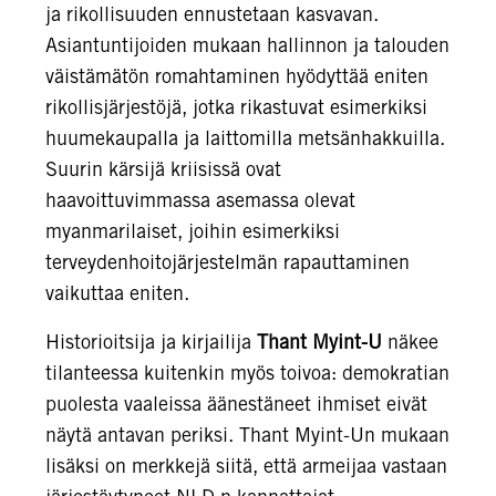
ja rikollisuuden ennustetaan kasvavan.
Asiantuntijoiden mukaan hallinnon ja talouden
väistämätön romahtaminen hyödyttää eniten
rikollisjärjestöjä, jotka rikastuvat esimerkiksi
huumekaupalla ja laittomilla metsänhakkuilla.
Suurin kärsijä kriisissä ovat
haavoittuvimmassa asemassa olevat
myanmarilaiset, joihin esimerkiksi
terveydenhoitojärjestelmän rapauttaminen
vaikuttaa eniten.
Historioitsija ja kirjailija
Thant Myint-U
näkee
tilanteessa kuitenkin myös toivoa: demokratian
puolesta vaaleissa äänestäneet ihmiset eivät
näytä antavan periksi. Thant Myint-Un mukaan
lisäksi on merkkejä siitä, että armeijaa vastaan