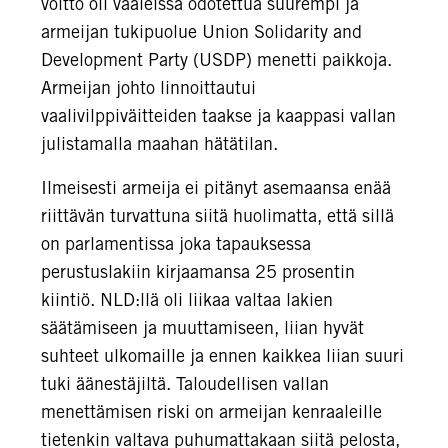
voitto oli vaaleissa odotettua suurempi ja
armeijan tukipuolue Union Solidarity and
Development Party (USDP) menetti paikkoja.
Armeijan johto linnoittautui
vaalivilppiväitteiden taakse ja kaappasi vallan
julistamalla maahan hätätilan.
Ilmeisesti armeija ei pitänyt asemaansa enää
riittävän turvattuna siitä huolimatta, että sillä
on parlamentissa joka tapauksessa
perustuslakiin kirjaamansa 25 prosentin
kiintiö. NLD:llä oli liikaa valtaa lakien
säätämiseen ja muuttamiseen, liian hyvät
suhteet ulkomaille ja ennen kaikkea liian suuri
tuki äänestäjiltä. Taloudellisen vallan
menettämisen riski on armeijan kenraaleille
tietenkin valtava puhumattakaan siitä pelosta,