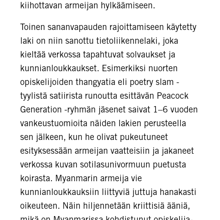
kiihottavan armeijan hylkäämiseen.
Toinen sananvapauden rajoittamiseen käytetty
laki on niin sanottu tietoliikennelaki, joka
kieltää verkossa tapahtuvat solvaukset ja
kunnianloukkaukset. Esimerkiksi nuorten
opiskelijoiden thangyatia eli poetry slam -
tyylistä satiirista runoutta esittävän Peacock
Generation -ryhmän jäsenet saivat 1–6 vuoden
vankeustuomioita näiden lakien perusteella
sen jälkeen, kun he olivat pukeutuneet
esityksessään armeijan vaatteisiin ja jakaneet
verkossa kuvan sotilasunivormuun puetusta
koirasta. Myanmarin armeija vie
kunnianloukkauksiin liittyviä juttuja hanakasti
oikeuteen. Näin hiljennetään kriittisiä ääniä,
mikä on Myanmarissa kohdistunut opiskelija-