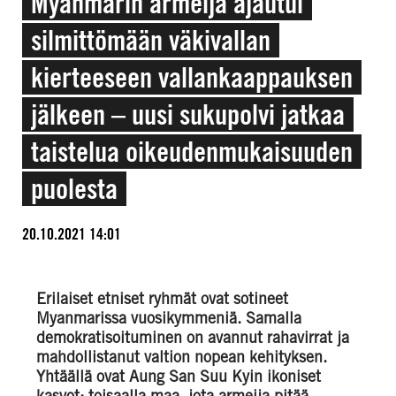
Myanmarin armeija ajautui
silmittömään väkivallan
kierteeseen vallan­kaappauksen
jälkeen – uusi sukupolvi jatkaa
taistelua oikeuden­mukaisuuden
puolesta
20.10.2021 14:01
Erilaiset etniset ryhmät ovat sotineet
Myanmarissa vuosikymmeniä. Samalla
demokratisoituminen on avannut rahavirrat ja
mahdollistanut valtion nopean kehityksen.
Yhtäällä ovat Aung San Suu Kyin ikoniset
kasvot; toisaalla maa, jota armeija pitää