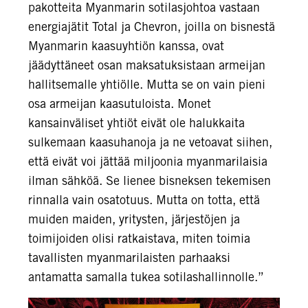
pakotteita Myanmarin sotilasjohtoa vastaan
energiajätit Total ja Chevron, joilla on bisnestä
Myanmarin kaasuyhtiön kanssa, ovat
jäädyttäneet osan maksatuksistaan armeijan
hallitsemalle yhtiölle. Mutta se on vain pieni
osa armeijan kaasutuloista. Monet
kansainväliset yhtiöt eivät ole halukkaita
sulkemaan kaasuhanoja ja ne vetoavat siihen,
että eivät voi jättää miljoonia myanmarilaisia
ilman sähköä. Se lienee bisneksen tekemisen
rinnalla vain osatotuus. Mutta on totta, että
muiden maiden, yritysten, järjestöjen ja
toimijoiden olisi ratkaistava, miten toimia
tavallisten myanmarilaisten parhaaksi
antamatta samalla tukea sotilashallinnolle.”