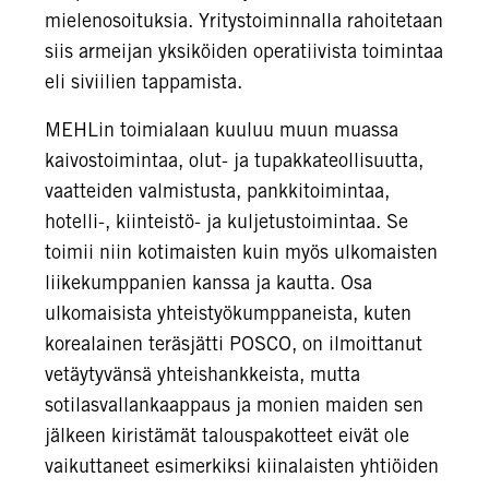
mielenosoituksia. Yritystoiminnalla rahoitetaan
siis armeijan yksiköiden operatiivista toimintaa
eli siviilien tappamista.
MEHLin toimialaan kuuluu muun muassa
kaivostoimintaa, olut- ja tupakkateollisuutta,
vaatteiden valmistusta, pankkitoimintaa,
hotelli-, kiinteistö- ja kuljetustoimintaa. Se
toimii niin kotimaisten kuin myös ulkomaisten
liikekumppanien kanssa ja kautta. Osa
ulkomaisista yhteistyökumppaneista, kuten
korealainen teräsjätti POSCO, on ilmoittanut
vetäytyvänsä yhteishankkeista, mutta
sotilasvallankaappaus ja monien maiden sen
jälkeen kiristämät talouspakotteet eivät ole
vaikuttaneet esimerkiksi kiinalaisten yhtiöiden