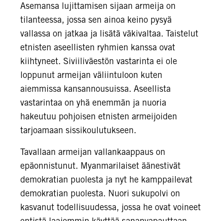
Asemansa lujittamisen sijaan armeija on
tilanteessa, jossa sen ainoa keino pysyä
vallassa on jatkaa ja lisätä väkivaltaa. Taistelut
etnisten aseellisten ryhmien kanssa ovat
kiihtyneet. Siviiliväestön vastarinta ei ole
loppunut armeijan väliintuloon kuten
aiemmissa kansannousuissa. Aseellista
vastarintaa on yhä enemmän ja nuoria
hakeutuu pohjoisen etnisten armeijoiden
tarjoamaan sissikoulutukseen.
Tavallaan armeijan vallankaappaus on
epäonnistunut. Myanmarilaiset äänestivät
demokratian puolesta ja nyt he kamppailevat
demokratian puolesta. Nuori sukupolvi on
kasvanut todellisuudessa, jossa he ovat voineet
entistä laajemmin käyttää sananvapauttaan,