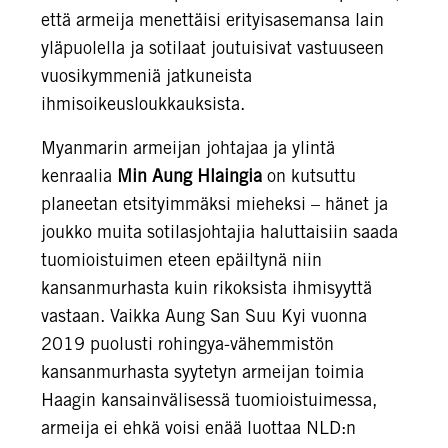
että armeija menettäisi erityisasemansa lain
yläpuolella ja sotilaat joutuisivat vastuuseen
vuosikymmeniä jatkuneista
ihmisoikeusloukkauksista.
Myanmarin armeijan johtajaa ja ylintä
kenraalia
Min Aung Hlaingia
on kutsuttu
planeetan etsityimmäksi mieheksi – hänet ja
joukko muita sotilasjohtajia haluttaisiin saada
tuomioistuimen eteen epäiltynä niin
kansanmurhasta kuin rikoksista ihmisyyttä
vastaan. Vaikka Aung San Suu Kyi vuonna
2019 puolusti rohingya-vähemmistön
kansanmurhasta syytetyn armeijan toimia
Haagin kansainvälisessä tuomioistuimessa,
armeija ei ehkä voisi enää luottaa NLD:n