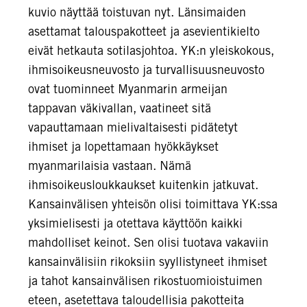
kuvio näyttää toistuvan nyt. Länsimaiden
asettamat talouspakotteet ja asevientikielto
eivät hetkauta sotilasjohtoa. YK:n yleiskokous,
ihmisoikeusneuvosto ja turvallisuusneuvosto
ovat tuominneet Myanmarin armeijan
tappavan väkivallan, vaatineet sitä
vapauttamaan mielivaltaisesti pidätetyt
ihmiset ja lopettamaan hyökkäykset
myanmarilaisia vastaan. Nämä
ihmisoikeusloukkaukset kuitenkin jatkuvat.
Kansainvälisen yhteisön olisi toimittava YK:ssa
yksimielisesti ja otettava käyttöön kaikki
mahdolliset keinot. Sen olisi tuotava vakaviin
kansainvälisiin rikoksiin syyllistyneet ihmiset
ja tahot kansainvälisen rikostuomioistuimen
eteen, asetettava taloudellisia pakotteita