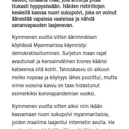
tiukasti hyppysissään. Näiden ristiriitojen
keskellä kasvaa nuori sukupolvi, joka on voinut
äänestää vapaissa vaaleissa ja nähdä
sananvapauden laajenevan.
Kymmenen vuotta sitten äärimmäisen
köyhässä Myanmarissa käynnistyi
demokratisoituminen. Suljetun maan rajat
avautuivat ja kansainvälinen bisnes käänsi
katseensa sitä kohti. Talouskasvu oli alkuun
melko nopeaa ja köyhyys lähes puolittui, mutta
viime vuosina kasvu on taas hidastunut
esimerkiksi koronapandemian vuoksi.
Kymmenen vuotta sitten alkoi niin ikään
kasvamaan nuori sukupolvi myanmarilaisia,
joiden maailma laajentui internetin avulla. He