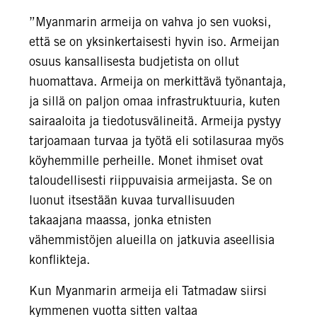
”Myanmarin armeija on vahva jo sen vuoksi,
että se on yksinkertaisesti hyvin iso. Armeijan
osuus kansallisesta budjetista on ollut
huomattava. Armeija on merkittävä työnantaja,
ja sillä on paljon omaa infrastruktuuria, kuten
sairaaloita ja tiedotusvälineitä. Armeija pystyy
tarjoamaan turvaa ja työtä eli sotilasuraa myös
köyhemmille perheille. Monet ihmiset ovat
taloudellisesti riippuvaisia armeijasta. Se on
luonut itsestään kuvaa turvallisuuden
takaajana maassa, jonka etnisten
vähemmistöjen alueilla on jatkuvia aseellisia
konflikteja.
Kun Myanmarin armeija eli Tatmadaw siirsi
kymmenen vuotta sitten valtaa