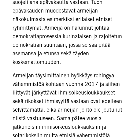
suojelijana epävakautta vastaan. Tuon
epävakauden muodostavat armeijan
näkökulmasta esimerkiksi erilaiset etniset
ryhmittymät. Armeija on halunnut johtaa
demokratiaprosessia kurinalaisen ja rajoitetun
demokratian suuntaan, jossa se saa pitää
asemansa ja etunsa sekä täyden
koskemattomuuden.
Armeijan täysimittainen hyökkäys rohingya-
vähemmistöä kohtaan vuonna 2017 ja siihen
liittyvät järkyttävät ihmisoikeusloukkaukset
sekä rikokset ihmisyyttä vastaan ovat edelleen
selvittämättä, eikä armeijan johto ole joutunut
niistä vastuuseen. Sama pätee vuosia
jatkuneisiin ihmisoikeusloukkauksiin ja
sotarikoksiin muita etnisiä vähemmistöjä