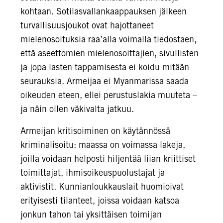
kohtaan. Sotilasvallankaappauksen jälkeen
turvallisuusjoukot ovat hajottaneet
mielenosoituksia raa’alla voimalla tiedostaen,
että aseettomien mielenosoittajien, sivullisten
ja jopa lasten tappamisesta ei koidu mitään
seurauksia. Armeijaa ei Myanmarissa saada
oikeuden eteen, ellei perustuslakia muuteta –
ja näin ollen väkivalta jatkuu.
Armeijan kritisoiminen on käytännössä
kriminalisoitu: maassa on voimassa lakeja,
joilla voidaan helposti hiljentää liian kriittiset
toimittajat, ihmisoikeuspuolustajat ja
aktivistit. Kunnianloukkauslait huomioivat
erityisesti tilanteet, joissa voidaan katsoa
jonkun tahon tai yksittäisen toimijan