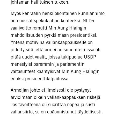
johtaman hallituksen tukeen.
Myös kenraalin henkilökohtainen kunnianhimo
on noussut spekulaation kohteeksi. NLD:n
vaalivoitto romutti Min Aung Hlaingin
mahdollisuuden pyrkiä maan presidentiksi.
Yhtenä motiivina vallankaappaukselle on
pidetty sitä, että armeijan suunnitelmissa oli
pitää uudet vaalit, joissa tukipuolue USDP
menestyisi paremmin ja parlamentin
valtasuhteet kääntyisivät Min Aung Hlaingin
eduksi presidenttikilpailussa.
Armeijan johto ei ilmeisesti ole pystynyt
arvioimaan oikein vallankaappauksen riskejä.
Jos tavoitteena oli suorittaa nopea ja siisti
vallansiirto, se on epäonnistunut täydellisesti.