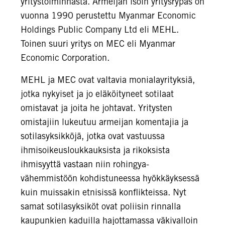
yritystoiminnasta. Armeijan isoin yritysrypäs on
vuonna 1990 perustettu Myanmar Economic
Holdings Public Company Ltd eli MEHL.
Toinen suuri yritys on MEC eli Myanmar
Economic Corporation.
MEHL ja MEC ovat valtavia monialayrityksiä,
jotka nykyiset ja jo eläköityneet sotilaat
omistavat ja joita he johtavat. Yritysten
omistajiin lukeutuu armeijan komentajia ja
sotilasyksikköjä, jotka ovat vastuussa
ihmisoikeusloukkauksista ja rikoksista
ihmisyyttä vastaan niin rohingya-
vähemmistöön kohdistuneessa hyökkäyksessä
kuin muissakin etnisissä konflikteissa. Nyt
samat sotilasyksiköt ovat poliisin rinnalla
kaupunkien kaduilla hajottamassa väkivalloin