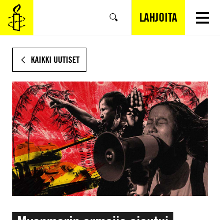
SIIRRY
VARSINAISEEN
LAHJOITA
Hae
SISÄLTÖÖN
KAIKKI UUTISET