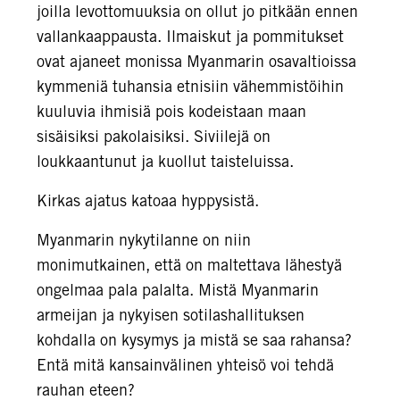
joilla levottomuuksia on ollut jo pitkään ennen
vallankaappausta. Ilmaiskut ja pommitukset
ovat ajaneet monissa Myanmarin osavaltioissa
kymmeniä tuhansia etnisiin vähemmistöihin
kuuluvia ihmisiä pois kodeistaan maan
sisäisiksi pakolaisiksi. Siviilejä on
loukkaantunut ja kuollut taisteluissa.
Kirkas ajatus katoaa hyppysistä.
Myanmarin nykytilanne on niin
monimutkainen, että on maltettava lähestyä
ongelmaa pala palalta. Mistä Myanmarin
armeijan ja nykyisen sotilashallituksen
kohdalla on kysymys ja mistä se saa rahansa?
Entä mitä kansainvälinen yhteisö voi tehdä
rauhan eteen?