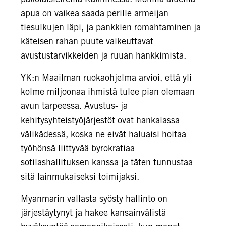
apua on vaikea saada perille armeijan
tiesulkujen läpi, ja pankkien romahtaminen ja
käteisen rahan puute vaikeuttavat
avustustarvikkeiden ja ruuan hankkimista.
YK:n Maailman ruokaohjelma arvioi, että yli
kolme miljoonaa ihmistä tulee pian olemaan
avun tarpeessa. Avustus- ja
kehitysyhteistyöjärjestöt ovat hankalassa
välikädessä, koska ne eivät haluaisi hoitaa
työhönsä liittyvää byrokratiaa
sotilashallituksen kanssa ja täten tunnustaa
sitä lainmukaiseksi toimijaksi.
Myanmarin vallasta syösty hallinto on
järjestäytynyt ja hakee kansainvälistä