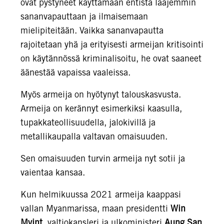
ovat pystyneet käyttämään entistä laajemmin
sananvapauttaan ja ilmaisemaan
mielipiteitään. Vaikka sananvapautta
rajoitetaan yhä ja erityisesti armeijan kritisointi
on käytännössä kriminalisoitu, he ovat saaneet
äänestää vapaissa vaaleissa.
Myös armeija on hyötynyt talouskasvusta.
Armeija on kerännyt esimerkiksi kaasulla,
tupakkateollisuudella, jalokivillä ja
metallikaupalla valtavan omaisuuden.
Sen omaisuuden turvin armeija nyt sotii ja
vaientaa kansaa.
Kun helmikuussa 2021 armeija kaappasi
vallan Myanmarissa, maan presidentti
Win
Myint
, valtiokansleri ja ulkoministeri
Aung San