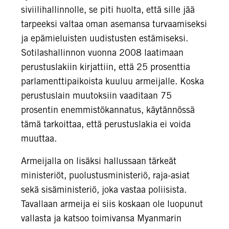
siviilihallinnolle, se piti huolta, että sille jää
tarpeeksi valtaa oman asemansa turvaamiseksi
ja epämieluisten uudistusten estämiseksi.
Sotilashallinnon vuonna 2008 laatimaan
perustuslakiin kirjattiin, että 25 prosenttia
parlamenttipaikoista kuuluu armeijalle. Koska
perustuslain muutoksiin vaaditaan 75
prosentin enemmistökannatus, käytännössä
tämä tarkoittaa, että perustuslakia ei voida
muuttaa.
Armeijalla on lisäksi hallussaan tärkeät
ministeriöt, puolustusministeriö, raja-asiat
sekä sisäministeriö, joka vastaa poliisista.
Tavallaan armeija ei siis koskaan ole luopunut
vallasta ja katsoo toimivansa Myanmarin