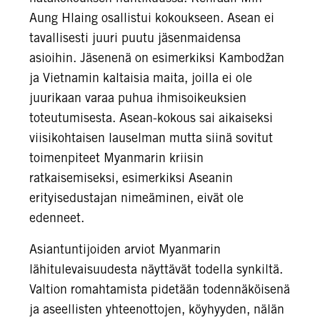
Aung Hlaing osallistui kokoukseen. Asean ei
tavallisesti juuri puutu jäsenmaidensa
asioihin. Jäsenenä on esimerkiksi Kambodžan
ja Vietnamin kaltaisia maita, joilla ei ole
juurikaan varaa puhua ihmisoikeuksien
toteutumisesta. Asean-kokous sai aikaiseksi
viisikohtaisen lauselman mutta siinä sovitut
toimenpiteet Myanmarin kriisin
ratkaisemiseksi, esimerkiksi Aseanin
erityisedustajan nimeäminen, eivät ole
edenneet.
Asiantuntijoiden arviot Myanmarin
lähitulevaisuudesta näyttävät todella synkiltä.
Valtion romahtamista pidetään todennäköisenä
ja aseellisten yhteenottojen, köyhyyden, nälän