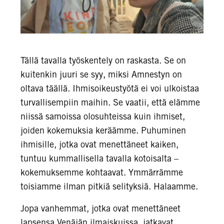
Tällä tavalla työskentely on raskasta. Se on
kuitenkin juuri se syy, miksi Amnestyn on
oltava täällä. Ihmisoikeustyötä ei voi ulkoistaa
turvallisempiin maihin. Se vaatii, että elämme
niissä samoissa olosuhteissa kuin ihmiset,
joiden kokemuksia keräämme. Puhuminen
ihmisille, jotka ovat menettäneet kaiken,
tuntuu kummallisella tavalla kotoisalta –
kokemuksemme kohtaavat. Ymmärrämme
toisiamme ilman pitkiä selityksiä. Halaamme.
Jopa vanhemmat, jotka ovat menettäneet
lapsensa Venäjän ilmaiskuissa, jatkavat