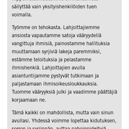
säilyttää vain yksityishenkilöiden tuen
voimalla.
Työmme on tehokasta. Lahjoittajiemme
ansiosta vapautamme satoja vääryydellä
vangittuja ihmisiä, painostamme hallituksia
muuttamaan syrjiviä lakeja paremmiksi,
estämme teloituksia ja pelastamme
ihmishenkiä. Lahjoittajien avulla
asiantuntijamme pystyvät tutkimaan ja
paljastamaan ihmisoikeusloukkauksia.
Tuomme vääryyksiä julki ja vaadimme päättäjiä
korjaamaan ne.
Tämä kaikki on mahdollista, mutta vain sinun
avullasi. Yhdessä voimme lopettaa kidutuksen,
sorron ja syrjinnän, auttaa pahoinpideltyjä