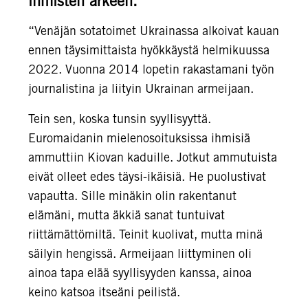
ihmisten arkeen.
“Venäjän sotatoimet Ukrainassa alkoivat kauan
ennen täysimittaista hyökkäystä helmikuussa
2022. Vuonna 2014 lopetin rakastamani työn
journalistina ja liityin Ukrainan armeijaan.
Tein sen, koska tunsin syyllisyyttä.
Euromaidanin mielenosoituksissa ihmisiä
ammuttiin Kiovan kaduille. Jotkut ammutuista
eivät olleet edes täysi-ikäisiä. He puolustivat
vapautta. Sille minäkin olin rakentanut
elämäni, mutta äkkiä sanat tuntuivat
riittämättömiltä. Teinit kuolivat, mutta minä
säilyin hengissä. Armeijaan liittyminen oli
ainoa tapa elää syyllisyyden kanssa, ainoa
keino katsoa itseäni peilistä.