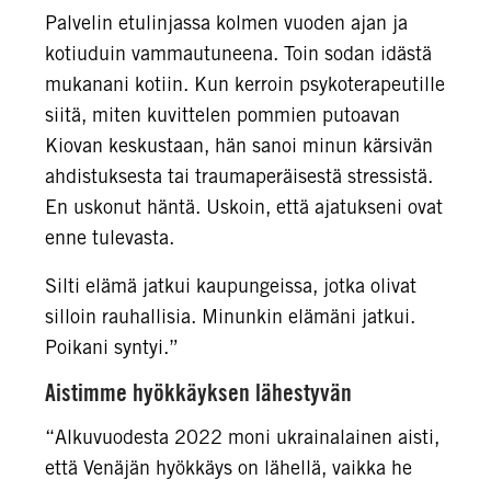
Palvelin etulinjassa kolmen vuoden ajan ja
kotiuduin vammautuneena. Toin sodan idästä
mukanani kotiin. Kun kerroin psykoterapeutille
siitä, miten kuvittelen pommien putoavan
Kiovan keskustaan, hän sanoi minun kärsivän
ahdistuksesta tai traumaperäisestä stressistä.
En uskonut häntä. Uskoin, että ajatukseni ovat
enne tulevasta.
Silti elämä jatkui kaupungeissa, jotka olivat
silloin rauhallisia. Minunkin elämäni jatkui.
Poikani syntyi.”
Aistimme hyökkäyksen lähestyvän
“Alkuvuodesta 2022 moni ukrainalainen aisti,
että Venäjän hyökkäys on lähellä, vaikka he