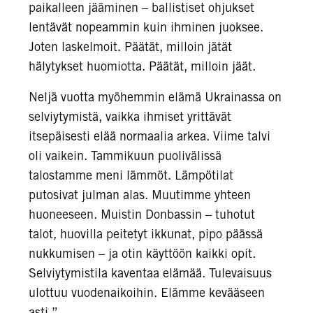
paikalleen jääminen – ballistiset ohjukset
lentävät nopeammin kuin ihminen juoksee.
Joten laskelmoit. Päätät, milloin jätät
hälytykset huomiotta. Päätät, milloin jäät.
Neljä vuotta myöhemmin elämä Ukrainassa on
selviytymistä, vaikka ihmiset yrittävät
itsepäisesti elää normaalia arkea. Viime talvi
oli vaikein. Tammikuun puolivälissä
talostamme meni lämmöt. Lämpötilat
putosivat julman alas. Muutimme yhteen
huoneeseen. Muistin Donbassin – tuhotut
talot, huovilla peitetyt ikkunat, pipo päässä
nukkumisen – ja otin käyttöön kaikki opit.
Selviytymistila kaventaa elämää. Tulevaisuus
ulottuu vuodenaikoihin. Elämme kevääseen
asti.”