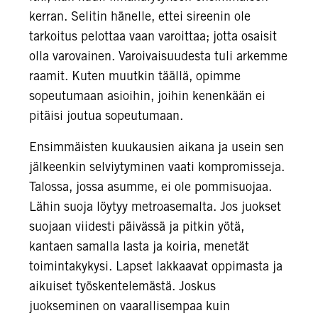
kerran. Selitin hänelle, ettei sireenin ole
tarkoitus pelottaa vaan varoittaa; jotta osaisit
olla varovainen. Varoivaisuudesta tuli arkemme
raamit. Kuten muutkin täällä, opimme
sopeutumaan asioihin, joihin kenenkään ei
pitäisi joutua sopeutumaan.
Ensimmäisten kuukausien aikana ja usein sen
jälkeenkin selviytyminen vaati kompromisseja.
Talossa, jossa asumme, ei ole pommisuojaa.
Lähin suoja löytyy metroasemalta. Jos juokset
suojaan viidesti päivässä ja pitkin yötä,
kantaen samalla lasta ja koiria, menetät
toimintakykysi. Lapset lakkaavat oppimasta ja
aikuiset työskentelemästä. Joskus
juokseminen on vaarallisempaa kuin