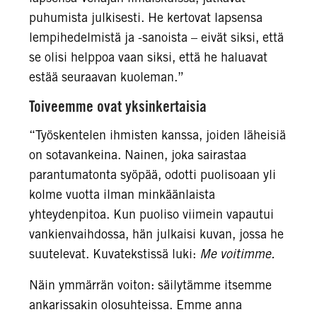
puhumista julkisesti. He kertovat lapsensa
lempihedelmistä ja -sanoista – eivät siksi, että
se olisi helppoa vaan siksi, että he haluavat
estää seuraavan kuoleman.”
Toiveemme ovat yksinkertaisia
“Työskentelen ihmisten kanssa, joiden läheisiä
on sotavankeina. Nainen, joka sairastaa
parantumatonta syöpää, odotti puolisoaan yli
kolme vuotta ilman minkäänlaista
yhteydenpitoa. Kun puoliso viimein vapautui
vankienvaihdossa, hän julkaisi kuvan, jossa he
suutelevat. Kuvatekstissä luki:
Me voitimme.
Näin ymmärrän voiton: säilytämme itsemme
ankarissakin olosuhteissa. Emme anna