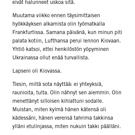
eivät halunneet uskoa sitä.
Muutama viikko ennen täysimittaisen
hyökkäyksen alkamista olin työmatkalla
Frankfurtissa. Samana päivänä, kun minun piti
palata kotiin, Lufthansa perui lennon Kiovaan.
Yhtiö katsoi, ettei henkilöstön yöpyminen
Ukrainassa ollut enää turvallista.
Lapseni oli Kiovassa.
Tiesin, miltä sota näyttää: ei yhteyksiä,
raunioita, tulta. Olin nähnyt sen aiemmin. Olin
menettänyt silloisen kihlattuni sodalle.
Muistan, miten kylmä hänen kätensä oli
kädessäni, hänen verensä tahrima takkinsa
ylläni etulinjassa, miten nukuin takki päälläni.