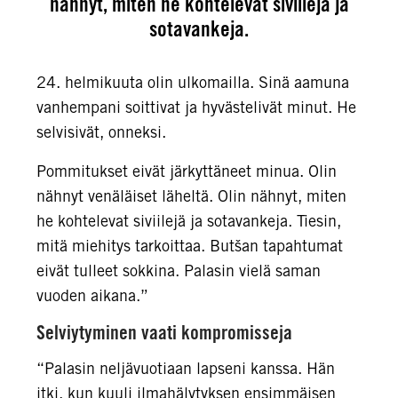
nähnyt, miten he kohtelevat siviilejä ja
sotavankeja.
24. helmikuuta olin ulkomailla. Sinä aamuna
vanhempani soittivat ja hyvästelivät minut. He
selvisivät, onneksi.
Pommitukset eivät järkyttäneet minua. Olin
nähnyt venäläiset läheltä. Olin nähnyt, miten
he kohtelevat siviilejä ja sotavankeja. Tiesin,
mitä miehitys tarkoittaa. Butšan tapahtumat
eivät tulleet sokkina. Palasin vielä saman
vuoden aikana.”
Selviytyminen vaati kompromisseja
“Palasin neljävuotiaan lapseni kanssa. Hän
itki, kun kuuli ilmahälytyksen ensimmäisen