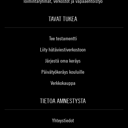
Toimintaryhmät, verkostot ja vapaaehtoistyö
TAVAT TUKEA
Tee testamentti
Liity hätäviestiverkostoon
Järjestä oma keräys
Päivätyökeräys kouluille
Verkkokauppa
TIETOA AMNESTYSTA
Yhteystiedot