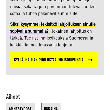
naisia, sekä tarjota paremman tulevaisuuden
sotaa ja tuhoa pakeneville ihmisille.
Siksi kysymme: tekisitkö lahjoituksen sinulle
sopivalla summalla?
Jokainen lahjoitus on
tärkeä. Tue nyt ihmisoikeuksia Suomessa ja
kaikkialla maailmassa ja lahjoita!
KYLLÄ, HALUAN PUOLUSTAA IHMISOIKEUKSIA
Aiheet
AMNESTYPOSTI
UKRAINA