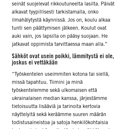
seinät suojelevat rikkoutuneelta lasilta. Päivät
alkavat tyypillisesti tarkistamalla, onko
ilmahälytystä käynnissä. Jos on, koulu alkaa
tunti sen päättymisen jälkeen. Koulut ovat
auki vain, jos lapsilla on pääsy suojaan. He
jatkavat oppimista tarvittaessa maan alla.”
Sähköt ovat usein poikki, lämmitystä ei ole,
joskus ei vettäkään
“Työskentelen useimmiten kotona tai siellä,
missä tapahtuu. Tiimini ja minä
työskentelemme sekä ulkomaisen että
ukrainalaisen median kanssa, järjestämme
tietoisuutta lisääviä ja tarinoita kertovia
näyttelyitä sekä keräämme suuren määrän
todistusaineistoa ja satoja henkilökohtaisia