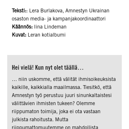
Teksti:
: Lera Burlakova, Amnestyn Ukrainan
osaston media- ja kampanjakoordinaattori
Käännös:
Iina Lindeman
Kuvat:
Leran kotialbumi
Hei vielä! Kun nyt olet täällä…
… niin uskomme, että välität ihmisoikeuksista
kaikille, kaikkialla maailmassa. Tiesitkö, että
Amnestyn työ perustuu juuri sinunkaltaistesi
välittävien ihmisten tukeen? Olemme
riippumaton toimija, joka ei ota vastaan
julkista rahoitusta. Mutta
riippumattomuutemme on mahdollista