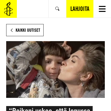
SIIRRY
VARSINAISEEN
LAHJOITA
Hae
SISÄLTÖÖN
KAIKKI UUTISET
“Poikani uskoo, että lopussa