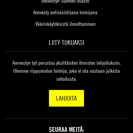
Amnestyn Suomen osasto
Amnesty antirasistisena toimijana
Väärinkäytöksistä ilmoittaminen
LIITY TUKIJAKSI
Amnestyn työ perustuu yksittäisten ihmisten lahjoituksiin.
Olemme riippumaton toimija, joka ei ota vastaan julkista
rahoitusta.
LAHJOITA
SEURAA MEITÄ: