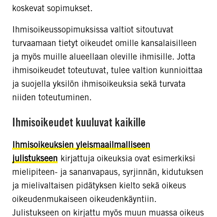
koskevat sopimukset.
Ihmisoikeussopimuksissa valtiot sitoutuvat
turvaamaan tietyt oikeudet omille kansalaisilleen
ja myös muille alueellaan oleville ihmisille. Jotta
ihmisoikeudet toteutuvat, tulee valtion kunnioittaa
ja suojella yksilön ihmisoikeuksia sekä turvata
niiden toteutuminen.
Ihmisoikeudet kuuluvat kaikille
Ihmisoikeuksien yleismaailmalliseen
julistukseen
kirjattuja oikeuksia ovat esimerkiksi
mielipiteen- ja sananvapaus, syrjinnän, kidutuksen
ja mielivaltaisen pidätyksen kielto sekä oikeus
oikeudenmukaiseen oikeudenkäyntiin.
Julistukseen on kirjattu myös muun muassa oikeus