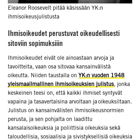
Eleanor Roosevelt pitää käsissään YK:n
ihmisoikeusjulistusta
Ihmisoikeudet perustuvat oikeudellisesti
sitoviin sopimuksiiin
Ihmisoikeudet eivät ole ainoastaan arvoja ja
tavoitteita, vaan osa sitovaa kansainvälistä
oikeutta. Niiden taustalla on
YK:n vuoden 1948
yleismaailmallinen ihmisoikeuksien julistus
, jonka
keskeinen teesi on, että kaikki ihmiset syntyvät
vapaina ja tasavertaisina arvoltaan ja oikeuksiltaan.
Julistus on kansainvälisten ihmisoikeusnormien
perusta, ja sen pohjalta on laadittu
kansalaisoikeuksia ja poliittisia oikeuksia sekä
taloudellisia, sosiaalisia ja sivistyksellisiä oikeuksia