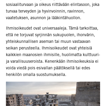
sosiaaliturvaan ja oikeus riittävään elintasoon, joka
turvaa terveyden ja hyvinvoinnin, ravinnon,
vaatetuksen, asunnon ja lääkintähuollon.
Ihmisoikeudet ovat universaaleja. Tämä tarkoittaa,
että ne torjuvat syrjinnän sukupuolen, ihonvärin,
yhteiskunnallisen aseman tai muun vastaavan
seikan perusteella. Ihmisoikeudet ovat yhteisiä
kaikkien maanosien ihmisille, huolimatta kulttuuri-
ja varallisuuseroista. Kenenkään ihmisoikeuksia ei
voida viedä pois esivallan päätöksellä tai edes
henkilön omalla suostumuksella.