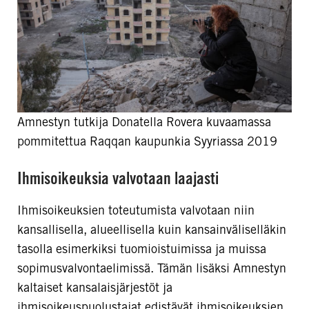
Amnestyn tutkija Donatella Rovera kuvaamassa
pommitettua Raqqan kaupunkia Syyriassa 2019
Ihmisoikeuksia valvotaan laajasti
Ihmisoikeuksien toteutumista valvotaan niin
kansallisella, alueellisella kuin kansainväliselläkin
tasolla esimerkiksi tuomioistuimissa ja muissa
sopimusvalvontaelimissä. Tämän lisäksi Amnestyn
kaltaiset kansalaisjärjestöt ja
ihmisoikeuspuolustajat edistävät ihmisoikeuksien