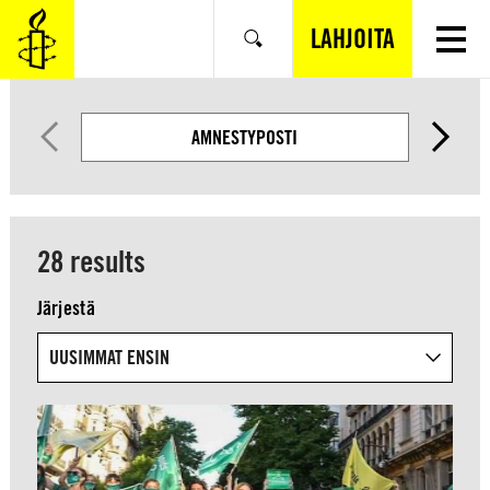
SIIRRY
VARSINAISEEN
LAHJOITA
Hae
SISÄLTÖÖN
AMNESTYPOSTI
28 results
Järjestä