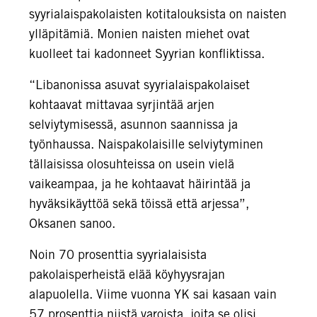
syyrialaispakolaisten kotitalouksista on naisten
ylläpitämiä. Monien naisten miehet ovat
kuolleet tai kadonneet Syyrian konfliktissa.
“Libanonissa asuvat syyrialaispakolaiset
kohtaavat mittavaa syrjintää arjen
selviytymisessä, asunnon saannissa ja
työnhaussa. Naispakolaisille selviytyminen
tällaisissa olosuhteissa on usein vielä
vaikeampaa, ja he kohtaavat häirintää ja
hyväksikäyttöä sekä töissä että arjessa”,
Oksanen sanoo.
Noin 70 prosenttia syyrialaisista
pakolaisperheistä elää köyhyysrajan
alapuolella. Viime vuonna YK sai kasaan vain
57 prosenttia niistä varoista, joita se olisi