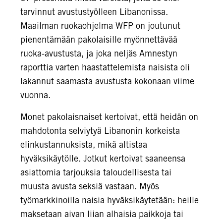
tarvinnut avustustyölleen Libanonissa.
Maailman ruokaohjelma WFP on joutunut
pienentämään pakolaisille myönnettävää
ruoka-avustusta, ja joka neljäs Amnestyn
raporttia varten haastattelemista naisista oli
lakannut saamasta avustusta kokonaan viime
vuonna.
Monet pakolaisnaiset kertoivat, että heidän on
mahdotonta selviytyä Libanonin korkeista
elinkustannuksista, mikä altistaa
hyväksikäytölle. Jotkut kertoivat saaneensa
asiattomia tarjouksia taloudellisesta tai
muusta avusta seksiä vastaan. Myös
työmarkkinoilla naisia hyväksikäytetään: heille
maksetaan aivan liian alhaisia paikkoja tai