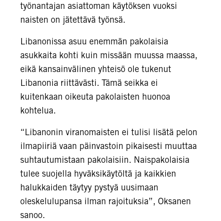
työnantajan asiattoman käytöksen vuoksi
naisten on jätettävä työnsä.
Libanonissa asuu enemmän pakolaisia
asukkaita kohti kuin missään muussa maassa,
eikä kansainvälinen yhteisö ole tukenut
Libanonia riittävästi. Tämä seikka ei
kuitenkaan oikeuta pakolaisten huonoa
kohtelua.
“Libanonin viranomaisten ei tulisi lisätä pelon
ilmapiiriä vaan päinvastoin pikaisesti muuttaa
suhtautumistaan pakolaisiin. Naispakolaisia
tulee suojella hyväksikäytöltä ja kaikkien
halukkaiden täytyy pystyä uusimaan
oleskelulupansa ilman rajoituksia”, Oksanen
sanoo.