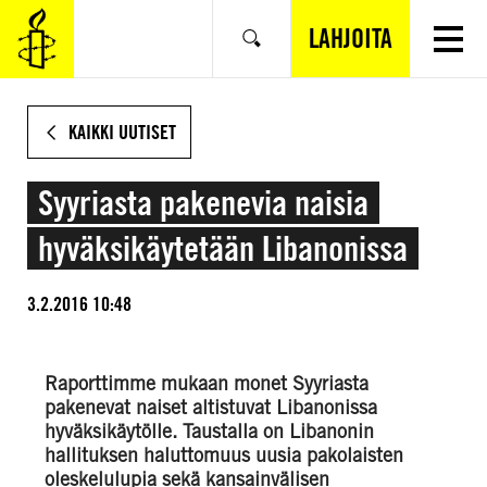
SIIRRY
VARSINAISEEN
LAHJOITA
Hae
SISÄLTÖÖN
KAIKKI UUTISET
Syyriasta pakenevia naisia
hyväksikäytetään Libanonissa
3.2.2016 10:48
Raporttimme mukaan monet Syyriasta
pakenevat naiset altistuvat Libanonissa
hyväksikäytölle. Taustalla on Libanonin
hallituksen haluttomuus uusia pakolaisten
oleskelulupia sekä kansainvälisen