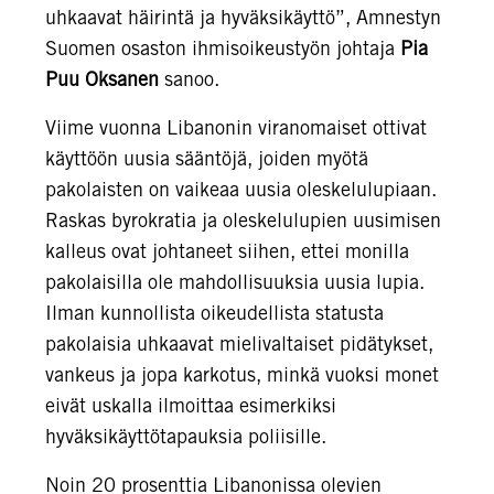
uhkaavat häirintä ja hyväksikäyttö”, Amnestyn
Suomen osaston ihmisoikeustyön johtaja
Pia
Puu Oksanen
sanoo.
Viime vuonna Libanonin viranomaiset ottivat
käyttöön uusia sääntöjä, joiden myötä
pakolaisten on vaikeaa uusia oleskelulupiaan.
Raskas byrokratia ja oleskelulupien uusimisen
kalleus ovat johtaneet siihen, ettei monilla
pakolaisilla ole mahdollisuuksia uusia lupia.
Ilman kunnollista oikeudellista statusta
pakolaisia uhkaavat mielivaltaiset pidätykset,
vankeus ja jopa karkotus, minkä vuoksi monet
eivät uskalla ilmoittaa esimerkiksi
hyväksikäyttötapauksia poliisille.
Noin 20 prosenttia Libanonissa olevien