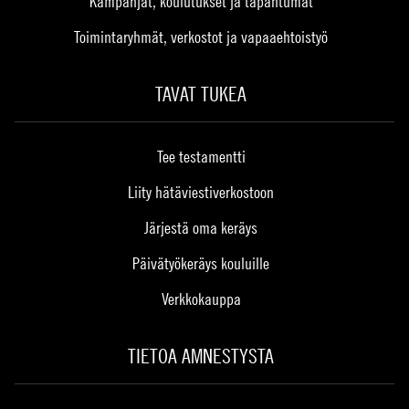
Kampanjat, koulutukset ja tapahtumat
Toimintaryhmät, verkostot ja vapaaehtoistyö
TAVAT TUKEA
Tee testamentti
Liity hätäviestiverkostoon
Järjestä oma keräys
Päivätyökeräys kouluille
Verkkokauppa
TIETOA AMNESTYSTA