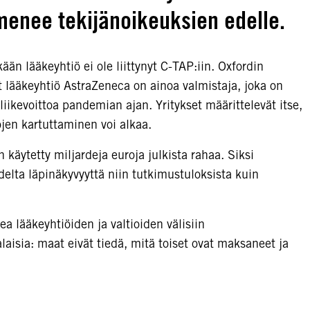
menee tekijänoikeuksien edelle.
n lääkeyhtiö ei ole liittynyt C-TAP:iin. Oxfordin
t lääkeyhtiö AstraZeneca on ainoa valmistaja, joka on
iikevoittoa pandemian ajan. Yritykset määrittelevät itse,
ojen kartuttaminen voi alkaa.
käytetty miljardeja euroja julkista rahaa. Siksi
udelta läpinäkyvyyttä niin tutkimustuloksista kuin
a lääkeyhtiöiden ja valtioiden välisiin
laisia: maat eivät tiedä, mitä toiset ovat maksaneet ja