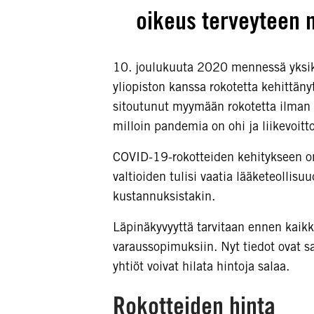
oikeus terveyteen 
10. joulukuuta 2020 mennessä yksikää
yliopiston kanssa rokotetta kehittäny
sitoutunut myymään rokotetta ilman l
milloin pandemia on ohi ja liikevoitt
COVID-19-rokotteiden kehitykseen on 
valtioiden tulisi vaatia lääketeollisu
kustannuksistakin.
Läpinäkyvyyttä tarvitaan ennen kaikke
varaussopimuksiin. Nyt tiedot ovat sa
yhtiöt voivat hilata hintoja salaa.
Rokotteiden hinta