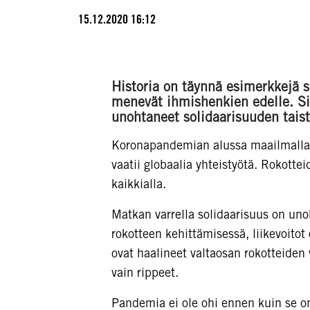
15.12.2020 16:12
Historia on täynnä esimerkkejä s
menevät ihmishenkien edelle. Si
unohtaneet solidaarisuuden tais
Koronapandemian alussa maailmalla va
vaatii globaalia yhteistyötä. Rokotte
kaikkialla.
Matkan varrella solidaarisuus on uno
rokotteen kehittämisessä, liikevoito
ovat haalineet valtaosan rokotteide
vain rippeet.
Pandemia ei ole ohi ennen kuin se on