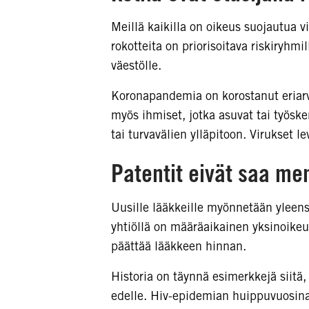
Meillä kaikilla on oikeus suojautua vi
rokotteita on priorisoitava riskiryhmil
väestölle.
Koronapandemia on korostanut eriarvo
myös ihmiset, jotka asuvat tai työske
tai turvavälien ylläpitoon. Virukset le
Patentit eivät saa me
Uusille lääkkeille myönnetään yleensä
yhtiöllä on määräaikainen yksinoike
päättää lääkkeen hinnan.
Historia on täynnä esimerkkejä siitä
edelle. Hiv-epidemian huippuvuosina