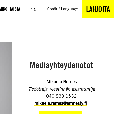
LAHJOITA
ANKOHTAISTA
Språk / Language
Hae
Mediayhteydenotot
Mikaela Remes
Tiedottaja, viestinnän asiantuntija
040 833 1532
mikaela.remes@amnesty.fi