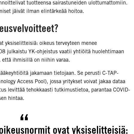
nnoittelivat tuotteensa sairastuneiden ulottumattomiin.
iset jäivät ilman elintärkeää hoitoa.
eusvelvoitteet?
t yksiselitteisiä: oikeus terveyteen menee
8 julkaistu YK-ohjeistus vaatii yhtiöitä huolehtimaan
, että ihmisillä on niihin varaa.
ääkeyhtiöitä jakamaan tietojaan. Se perusti C-TAP-
logy Access Pool), jossa yritykset voivat jakaa dataa
us levittää tehokkaasti tutkimustietoa, parantaa COVID-
sen hintaa.
oikeusnormit ovat yksiselitteisiä: