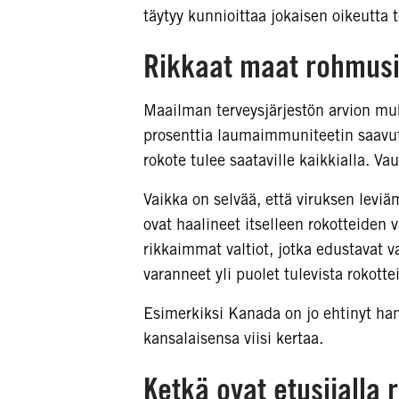
täytyy kunnioittaa jokaisen oikeutta 
Rikkaat maat rohmusi
Maailman terveysjärjestön arvion mu
prosenttia laumaimmuniteetin saavutt
rokote tulee saataville kaikkialla. 
Vaikka on selvää, että viruksen levi
ovat haalineet itselleen rokotteide
rikkaimmat valtiot, jotka edustavat 
varanneet yli puolet tulevista rokottei
Esimerkiksi Kanada on jo ehtinyt hank
kansalaisensa viisi kertaa.
Ketkä ovat etusijalla