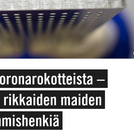
koronarokotteista –
a rikkaiden maiden
hmishenkiä