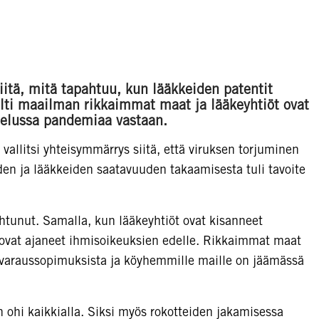
iitä, mitä tapahtuu, kun lääkkeiden patentit
lti maailman rikkaimmat maat ja lääkeyhtiöt ovat
telussa pandemiaa vastaan.
llitsi yhteisymmärrys siitä, että viruksen torjuminen
iden ja lääkkeiden saatavuuden takaamisesta tuli tavoite
htunut. Samalla, kun lääkeyhtiöt ovat kisanneet
t ovat ajaneet ihmisoikeuksien edelle. Rikkaimmat maat
n varaussopimuksista ja köyhemmille maille on jäämässä
 ohi kaikkialla. Siksi myös rokotteiden jakamisessa