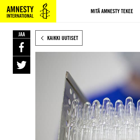
SIIRRY
VARSINAISEEN
MITÄ AMNESTY TEKEE
SISÄLTÖÖN
JAA
KAIKKI UUTISET