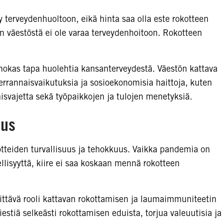
sy terveydenhuoltoon, eikä hinta saa olla este rokotteen
an väestöstä ei ole varaa terveydenhoitoon. Rokotteen
ehokas tapa huolehtia kansanterveydestä. Väestön kattava
rannaisvaikutuksia ja sosioekonomisia haittoja, kuten
svajetta sekä työpaikkojen ja tulojen menetyksiä.
uus
tteiden turvallisuus ja tehokkuus. Vaikka pandemia on
ellisyyttä, kiire ei saa koskaan mennä rokotteen
kittävä rooli kattavan rokottamisen ja laumaimmuniteetin
estiä selkeästi rokottamisen eduista, torjua valeuutisia ja