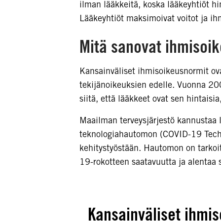
ilman lääkkeitä, koska lääkeyhtiöt hi
Lääkeyhtiöt maksimoivat voitot ja ihm
Mitä sanovat ihmisoik
Kansainväliset ihmisoikeusnormit ova
tekijänoikeuksien edelle. Vuonna 200
siitä, että lääkkeet ovat sen hintaisia
Maailman terveysjärjestö kannustaa l
teknologiahautomon (COVID-19 Techno
kehitystyöstään. Hautomon on tarkoit
19-rokotteen saatavuutta ja alentaa 
Kansainväliset ihmis