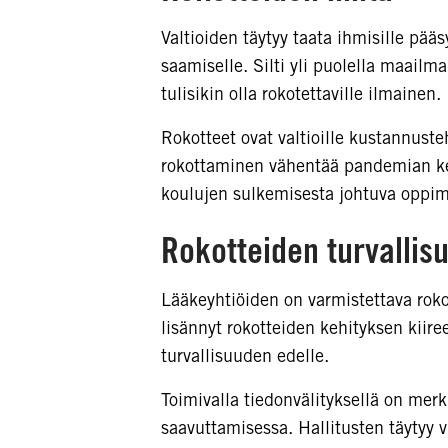
Valtioiden täytyy taata ihmisille pää
saamiselle. Silti yli puolella maailm
tulisikin olla rokotettaville ilmainen.
Rokotteet ovat valtioille kustannust
rokottaminen vähentää pandemian ker
koulujen sulkemisesta johtuva oppimi
Rokotteiden turvallis
Lääkeyhtiöiden on varmistettava roko
lisännyt rokotteiden kehityksen kiire
turvallisuuden edelle.
Toimivalla tiedonvälityksellä on mer
saavuttamisessa. Hallitusten täytyy vi