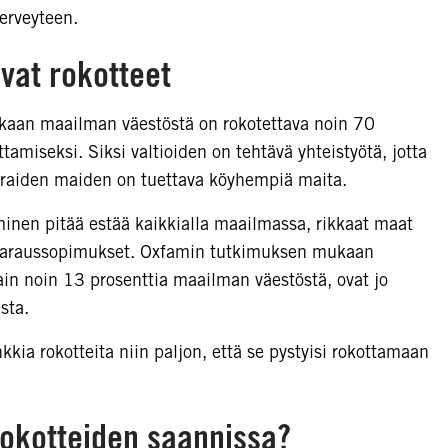
terveyteen.
vat rokotteet
kaan maailman väestöstä on rokotettava noin 70
amiseksi. Siksi valtioiden on tehtävä yhteistyötä, jotta
Vauraiden maiden on tuettava köyhempiä maita.
äminen pitää estää kaikkialla maailmassa, rikkaat maat
n varaussopimukset. Oxfamin tutkimuksen mukaan
vain noin 13 prosenttia maailman väestöstä, ovat jo
sta.
kia rokotteita niin paljon, että se pystyisi rokottamaan
 rokotteiden saannissa?