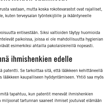
rusta vastaan, mutta koska rokotevarastot ovat rajalliset,
le, kuten terveysalan työntekijöille ja ikääntyneelle
isuutta entisestään. Siksi valtioiden täytyy huomioida
ntelevät paikoissa, joissa ei ole mahdollisuutta hygienian
viävät esimerkiksi ahtailla pakolaisleireillä nopeasti.
nnä ihmishenkien edelle
 patentti. Se tarkoittaa sitä, että lääkkeen kehittäneellä
us lääkkeen kaupalliseen hyödyntämiseen. Yhtiö saa myös
, mitä tapahtuu, kun patentit menevät ihmishenkien
 miljoonat tartunnan saaneet ihmiset joutuivat elämään