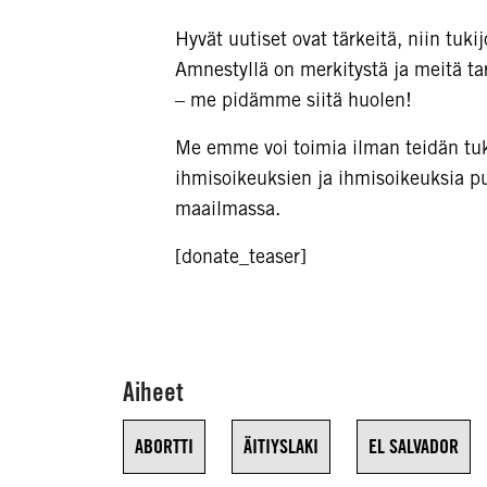
Hyvät uutiset ovat tärkeitä, niin tuki
Amnestyllä on merkitystä ja meitä ta
– me pidämme siitä huolen!
Me emme voi toimia ilman teidän tu
ihmisoikeuksien ja ihmisoikeuksia pu
maailmassa.
[donate_teaser]
Aiheet
ABORTTI
ÄITIYSLAKI
EL SALVADOR