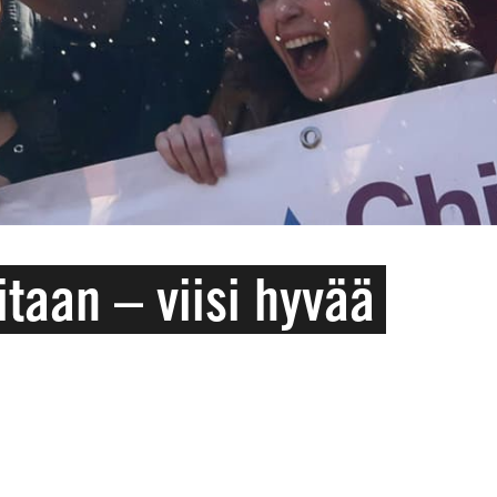
itaan – viisi hyvää