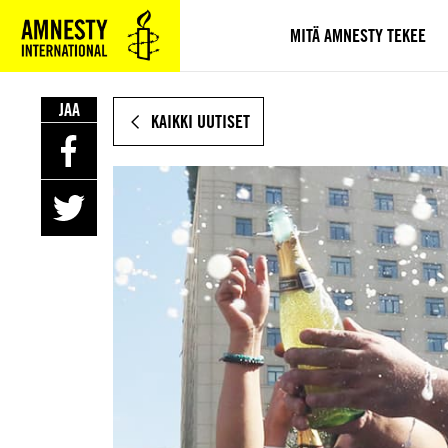
SIIRRY
VARSINAISEEN
MITÄ AMNESTY TEKEE
SISÄLTÖÖN
JAA
KAIKKI UUTISET