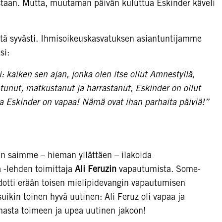
taan. Mutta, muutaman päivän kuluttua Eskinder käveli
itä syvästi. Ihmisoikeuskasvatuksen asiantuntijamme
si:
: kaiken sen ajan, jonka olen itse ollut Amnestyllä,
stunut, matkustanut ja harrastanut, Eskinder on ollut
ja Eskinder on vapaa! Nämä ovat ihan parhaita päiviä!”
!
n saimme – hieman yllättäen – ilakoida
 -lehden toimittaja
Ali Feruzin
vapautumista. Some-
 odotti erään toisen mielipidevangin vapautumisen
uikin toinen hyvä uutinen: Ali Feruz oli vapaa ja
asta toimeen ja upea uutinen jakoon!