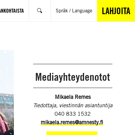
LAHJOITA
ANKOHTAISTA
Språk / Language
Hae
Mediayhteydenotot
Mikaela Remes
Tiedottaja, viestinnän asiantuntija
040 833 1532
mikaela.remes@amnesty.fi