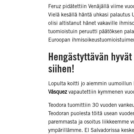
Feruz pidätettiin Venäjällä viime vu
Vielä kesällä häntä uhkasi palautus 
olisi altistanut hänet vakaville ihm
tuomioistuin peruutti päätöksen pala
Euroopan ihmisoikeustuomioistuimen k
Hengästyttävän hyvät 
siihen!
Lopulta koitti jo aiemmin uumoillun
Vásquez
vapautettiin kymmenen vuo
Teodora tuomittiin 30 vuoden vank
Teodoran puolesta töitä usean vuode
paremmasta ja osoitus liikkeemme
ympärillämme. El Salvadorissa kesk