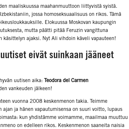
oden maaliskuussa maahanmuuttoon liittyvistä syistä.
Uzbekistaniin, jossa homoseksuaalisuus on rikos. Tämä
isoikeusloukkauksille. Elokuussa Moskovan kaupungin
utuksesta, mutta päätti pitää Feruzin vangittuna
äsittelyn ajaksi. Nyt Ali vihdoin käveli vapauteen!
uutiset eivät suinkaan jääneet
 hyvän uutisen aika:
Teodora del Carmen
den vankeuden jälkeen!
euteen vuonna 2008 keskenmenon takia. Teimme
n ajan ja hänen vapautumisensa on suuri voitto, lupaus
 voimasta: kun yhdistämme voimamme, maailmaa muuttuu
enmeno on edelleen rikos. Keskenmenon saaneita naisia