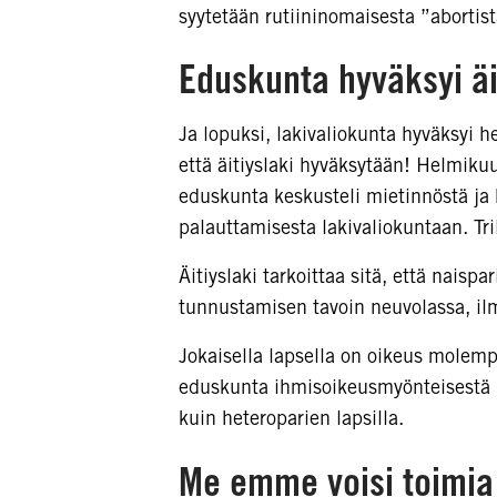
syytetään rutiininomaisesta ”abortis
Eduskunta hyväksyi äi
Ja lopuksi, lakivaliokunta hyväksyi h
että äitiyslaki hyväksytään! Helmikuu
eduskunta keskusteli mietinnöstä ja 
palauttamisesta lakivaliokuntaan. Tri
Äitiyslaki tarkoittaa sitä, että nais
tunnustamisen tavoin neuvolassa, il
Jokaisella lapsella on oikeus molem
eduskunta ihmisoikeusmyönteisestä p
kuin heteroparien lapsilla.
Me emme voisi toimia