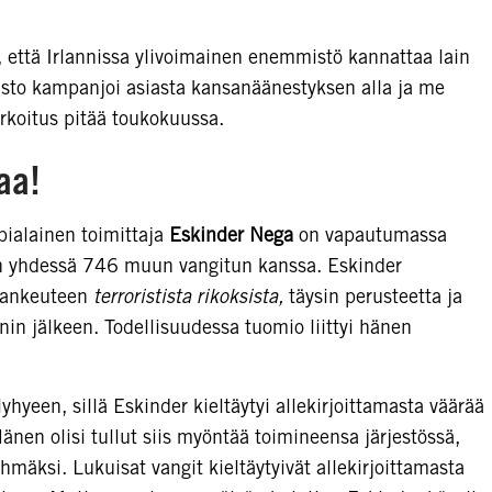
n, että Irlannissa ylivoimainen enemmistö kannattaa lain
asto kampanjoi asiasta kansanäänestyksen alla ja me
koitus pitää toukokuussa.
aa!
pialainen toimittaja
Eskinder Nega
on vapautumassa
n yhdessä 746 muun vangitun kanssa. Eskinder
 vankeuteen
terroristista rikoksista,
täysin perusteetta ja
 jälkeen. Todellisuudessa tuomio liittyi hänen
yhyeen, sillä Eskinder kieltäytyi allekirjoittamasta väärää
nen olisi tullut siis myöntää toimineensa järjestössä,
ryhmäksi. Lukuisat vangit kieltäytyivät allekirjoittamasta