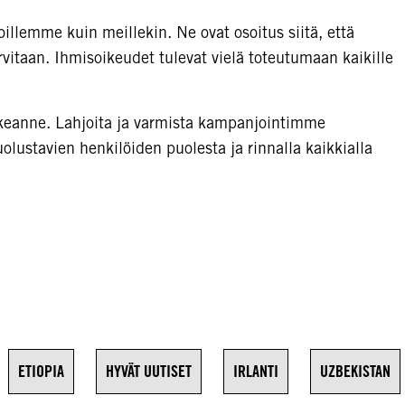
joillemme kuin meillekin. Ne ovat osoitus siitä, että
rvitaan. Ihmisoikeudet tulevat vielä toteutumaan kaikille
keanne. Lahjoita ja varmista kampanjointimme
olustavien henkilöiden puolesta ja rinnalla kaikkialla
ETIOPIA
HYVÄT UUTISET
IRLANTI
UZBEKISTAN