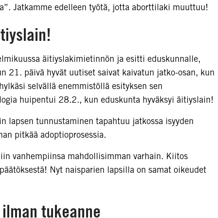
ta”. Jatkamme edelleen työtä, jotta aborttilaki muuttuu!
tiyslain!
elmikuussa äitiyslakimietinnön ja esitti eduskunnalle,
n 21. päivä hyvät uutiset saivat kaivatun jatko-osan, kun
hylkäsi selvällä enemmistöllä esityksen sen
logia huipentui 28.2., kun eduskunta hyväksyi äitiyslain!
parin lapsen tunnustaminen tapahtuu jatkossa isyyden
man pitkää adoptioprosessia.
piin vanhempiinsa mahdollisimman varhain. Kiitos
äätöksestä! Nyt naisparien lapsilla on samat oikeudet
 ilman tukeanne