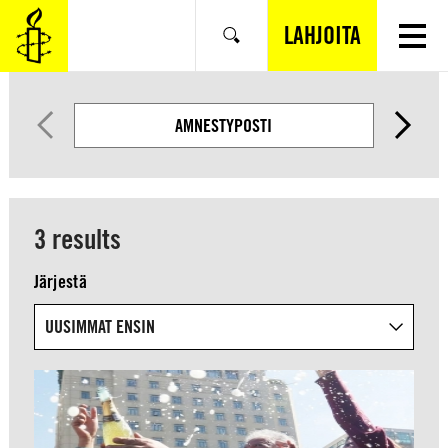
SIIRRY
VARSINAISEEN
LAHJOITA
Hae
SISÄLTÖÖN
AMNESTYPOSTI
3 results
Järjestä