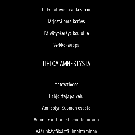
Liity hätäviestiverkostoon
Järjestä oma keräys
Päivätyökeräys kouluille
Verkkokauppa
TIETOA AMNESTYSTA
Yhteystiedot
Lahjoittajapalvelu
Amnestyn Suomen osasto
Amnesty antirasistisena toimijana
Väärinkäytöksistä ilmoittaminen