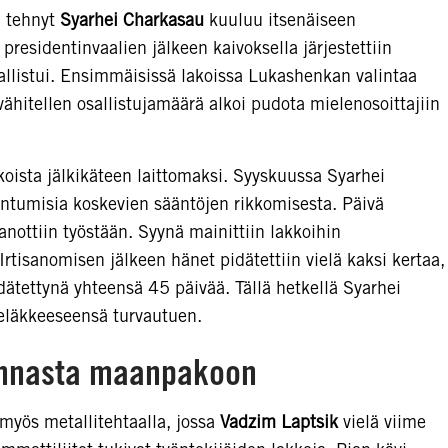
n tehnyt
Syarhei Charkasau
kuuluu itsenäiseen
presidentinvaalien jälkeen kaivoksella järjestettiin
sallistui. Ensimmäisissä lakoissa Lukashenkan valintaa
vähitellen osallistujamäärä alkoi pudota mielenosoittajiin
koista jälkikäteen laittomaksi. Syyskuussa Syarhei
oontumisia koskevien sääntöjen rikkomisesta. Päivä
nottiin työstään. Syynä mainittiin lakkoihin
Irtisanomisen jälkeen hänet pidätettiin vielä kaksi kertaa,
dätettynä yhteensä 45 päivää. Tällä hetkellä Syarhei
 eläkkeeseensä turvautuen.
innasta maanpakoon
a myös metallitehtaalla, jossa
Vadzim Laptsik
vielä viime