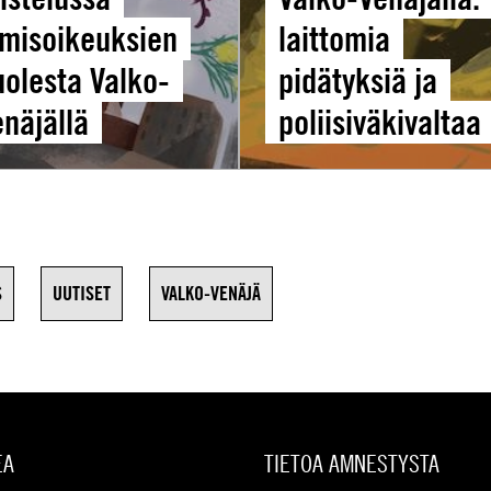
lä
ja
hmisoikeuksien
laittomia
poliisiväkivaltaa
uolesta Valko-
pidätyksiä ja
enäjällä
poliisiväkivaltaa
S
UUTISET
VALKO-VENÄJÄ
EA
TIETOA AMNESTYSTA