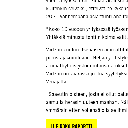
vuonna työskenteli. Aluksi viralliset 
kuitenkin selväksi, etteivät ne kyk
2021 vanhempana asiantuntijana toim
”Koko 10 vuoden yrityksessä työsken
Yhtäkkiä minusta tehtiin kolme vali
Vadzim kuuluu itsenäisen ammattilii
perustajakomiteaan. Neljää yhdistyks
ammattiyhdistystoimintansa vuoksi 
Vadzim on vaarassa joutua syytetyks
Venäjältä.
“Saavutin pisteen, josta ei ollut pa
aamulla heräsin uuteen maahan. Näin 
ymmärsin etten voi enää olla se ihmi
LUE KOKO RAPORTTI