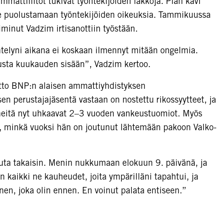
ammattiliitot tukivat työntekijöiden lakkoja. Pian kävi
ene puolustamaan työntekijöiden oikeuksia. Tammikuussa
inut Vadzim irtisanottiin työstään.
telyni aikana ei koskaan ilmennyt mitään ongelmia.
tusta kuukauden sisään”, Vadzim kertoo.
tto BNP:n alaisen ammattiyhdistyksen
en perustajajäsentä vastaan on nostettu rikossyytteet, ja
heitä nyt uhkaavat 2–3 vuoden vankeustuomiot. Myös
i, minkä vuoksi hän on joutunut lähtemään pakoon Valko-
luuta takaisin. Menin nukkumaan elokuun 9. päivänä, ja
kaikki ne kauheudet, joita ympärilläni tapahtui, ja
nen, joka olin ennen. En voinut palata entiseen.”