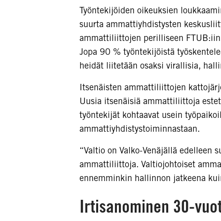
Työntekijöiden oikeuksien loukkaamin
suurta ammattiyhdistysten keskusliit
ammattiliittojen perilliseen FTUB:iin*
Jopa 90 % työntekijöistä työskentelee
heidät liitetään osaksi virallisia, hal
Itsenäisten ammattiliittojen kattojä
Uusia itsenäisiä ammattiliittoja este
työntekijät kohtaavat usein työpaikoil
ammattiyhdistystoiminnastaan.
“Valtio on Valko-Venäjällä edelleen su
ammattiliittoja. Valtiojohtoiset ammat
ennemminkin hallinnon jatkeena kuin
Irtisanominen 30-vuot