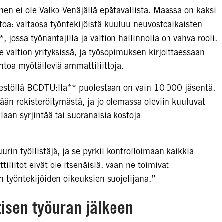
en ei ole Valko-Venäjällä epätavallista. Maassa on kaksi
toa: valtaosa työntekijöistä kuuluu neuvostoaikaisten
, jossa työnantajilla ja valtion hallinnolla on vahva rooli.
 valtion yrityksissä, ja työsopimuksen kirjoittaessaan
lintoa myötäileviä ammattiliittoja.
rjestöllä BCDTU:lla** puolestaan on vain 10 000 jäsentä.
tään rekisteröitymästä, ja jo olemassa oleviin kuuluvat
laan syrjintää tai suoranaisia kostoja
urin työllistäjä, ja se pyrkii kontrolloimaan kaikkia
tiliitot eivät ole itsenäisiä, vaan ne toimivat
 työntekijöiden oikeuksien suojelijana.”
isen työuran jälkeen