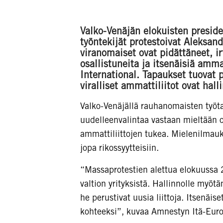
Valko-Venäjän elokuisten preside
työntekijät protestoivat Aleksan
viranomaiset ovat pidättäneet, ir
osallistuneita ja itsenäisiä amma
International. Tapaukset tuovat 
viralliset ammattiliitot ovat hal
Valko-Venäjällä rauhanomaisten työta
uudelleenvalintaa vastaan mieltään oso
ammattiliittojen tukea. Mielenilmauksi
jopa rikossyytteisiin.
“Massaprotestien alettua elokuussa 2
valtion yrityksistä. Hallinnolle myötä
he perustivat uusia liittoja. Itsenäis
kohteeksi”, kuvaa Amnestyn Itä-Euro