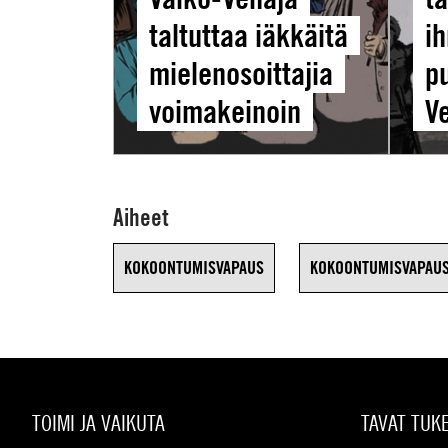
Venäjäl
taltuttaa iäkkäitä
i
mielenosoittajia
p
voimakeinoin
V
Aiheet
KOKOONTUMISVAPAUS
KOKOONTUMISVAPAU
TOIMI JA VAIKUTA
TAVAT TUK