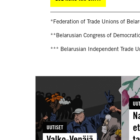
*Federation of Trade Unions of Bela
**Belarusian Congress of Democrati
*** Belarusian Independent Trade U
Valko-
Naiset
Venäjä
ovat
taltuttaa
etulinj
UU
iäkkäitä
taistel
N
mielenosoittajia
ihmiso
voimakeinoin
puoles
et
UUTISET
Valko-
Valko-Venäjä
ta