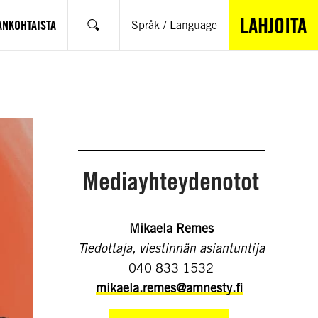
LAHJOITA
ANKOHTAISTA
Språk / Language
Hae
Mediayhteydenotot
Mikaela Remes
Tiedottaja, viestinnän asiantuntija
040 833 1532
mikaela.remes@amnesty.fi