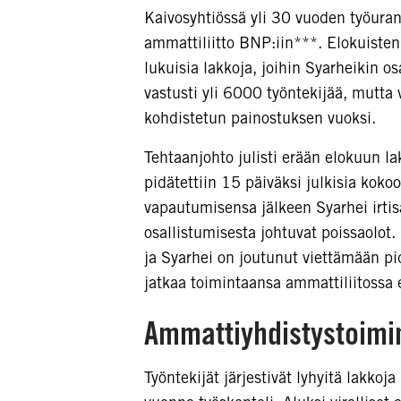
Kaivosyhtiössä yli 30 vuoden työura
ammattiliitto BNP:iin***. Elokuisten 
lukuisia lakkoja, joihin Syarheikin o
vastusti yli 6000 työntekijää, mutta 
kohdistetun painostuksen vuoksi.
Tehtaanjohto julisti erään elokuun la
pidätettiin 15 päiväksi julkisia kok
vapautumisensa jälkeen Syarhei irtisa
osallistumisesta johtuvat poissaolot. 
ja Syarhei on joutunut viettämään pi
jatkaa toimintaansa ammattiliitossa
Ammattiyhdistystoim
Työntekijät järjestivät lyhyitä lakkoj