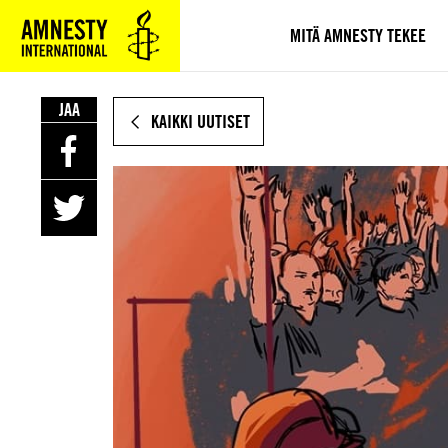
SIIRRY
VARSINAISEEN
MITÄ AMNESTY TEKEE
SISÄLTÖÖN
JAA
KAIKKI UUTISET