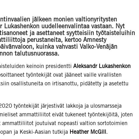
ntinvaalien jälkeen monien valtionyritysten
dr Lukashenkon uudelleenvalintaa vastaan. Nyt
tisanoneet ja asettaneet syytteisiin työtaisteluihin
ttiliittoja perustaneita, kertoo Amnesty
päivänvaloon, kuinka vahvasti Valko-Venäjän
linnon talutusnuorassa.
isteluiden keinoin presidentti
Aleksandr Lukashenkon
ittaneet työntekijät ovat jääneet vaille virallisten
in osallistuneita on irtisanottu, pidätetty ja asetettu
020 työntekijät järjestivät lakkoja ja ulosmarsseja
mieliset ammattiliitot eivät tukeneet työntekijöitä, joten
et ammattiliitot joutuivat nopeasti valtion sortotoimien
opan ja Keski-Aasian tutkija
Heather McGill
.