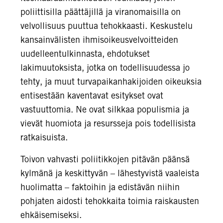
poliittisilla päättäjillä ja viranomaisilla on
velvollisuus puuttua tehokkaasti. Keskustelu
kansainvälisten ihmisoikeusvelvoitteiden
uudelleentulkinnasta, ehdotukset
lakimuutoksista, jotka on todellisuudessa jo
tehty, ja muut turvapaikanhakijoiden oikeuksia
entisestään kaventavat esitykset ovat
vastuuttomia. Ne ovat silkkaa populismia ja
vievät huomiota ja resursseja pois todellisista
ratkaisuista.
Toivon vahvasti poliitikkojen pitävän päänsä
kylmänä ja keskittyvän – lähestyvistä vaaleista
huolimatta – faktoihin ja edistävän niihin
pohjaten aidosti tehokkaita toimia raiskausten
ehkäisemiseksi.