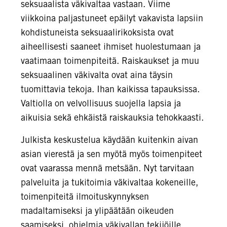
seksuaalista väkivaltaa vastaan. Viime
viikkoina paljastuneet epäilyt vakavista lapsiin
kohdistuneista seksuaalirikoksista ovat
aiheellisesti saaneet ihmiset huolestumaan ja
vaatimaan toimenpiteitä.
Raiskaukset ja muu
seksuaalinen väkivalta ovat aina täysin
tuomittavia tekoja.
Ihan kaikissa tapauksissa.
Valtiolla on velvollisuus suojella lapsia ja
aikuisia sekä ehkäistä raiskauksia tehokkaasti.
Julkista keskustelua käydään kuitenkin aivan
asian vierestä ja sen myötä myös toimenpiteet
ovat vaarassa mennä metsään. Nyt tarvitaan
palveluita ja tukitoimia väkivaltaa kokeneille,
toimenpiteitä ilmoituskynnyksen
madaltamiseksi ja ylipäätään oikeuden
saamiseksi, ohjelmia väkivallan tekijöille