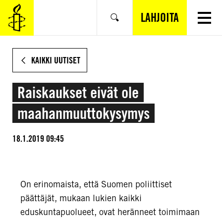
SIIRRY
VARSINAISEEN
LAHJOITA
Hae
SISÄLTÖÖN
KAIKKI UUTISET
Raiskaukset eivät ole
maahanmuuttokysymys
18.1.2019 09:45
On erinomaista, että Suomen poliittiset
päättäjät, mukaan lukien kaikki
eduskuntapuolueet, ovat heränneet toimimaan