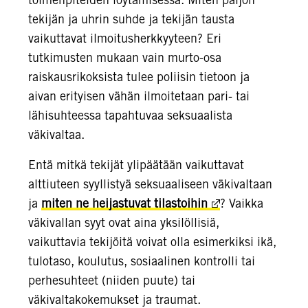
tekijän ja uhrin suhde ja tekijän tausta
vaikuttavat ilmoitusherkkyyteen? Eri
tutkimusten mukaan vain murto-osa
raiskausrikoksista tulee poliisin tietoon ja
aivan erityisen vähän ilmoitetaan pari- tai
lähisuhteessa tapahtuvaa seksuaalista
väkivaltaa.
Entä mitkä tekijät ylipäätään vaikuttavat
alttiuteen syyllistyä seksuaaliseen väkivaltaan
ja
miten ne heijastuvat tilastoihin
? Vaikka
väkivallan syyt ovat aina yksilöllisiä,
vaikuttavia tekijöitä voivat olla esimerkiksi ikä,
tulotaso, koulutus, sosiaalinen kontrolli tai
perhesuhteet (niiden puute) tai
väkivaltakokemukset ja traumat.