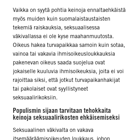
Vaikka on syytä pohtia keinoja ennaltaehkäistä
myös muiden kuin suomalaistaustaisten
tekemiä raiskauksia, seksuaalisessa
väkivallassa ei ole kyse maahanmuutosta.
Oikeus hakea turvapaikkaa samoin kuin sotaa,
vainoa tai vakavia ihmisoikeusloukkauksia
pakenevan oikeus saada suojelua ovat
jokaiselle kuuluvia ihmisoikeuksia, joita ei voi
rajoittaa siksi, että jotkut turvapaikanhakijat
tai pakolaiset ovat syyllistyneet
seksuaalirikoksiin.
Populismin sijaan tarvitaan tehokkaita
keinoja seksuaalirikosten ehkäisemiseksi
Seksuaalinen väkivalta on vakava
itsemääräämisoikeuden loukkaus, johon