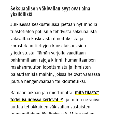
Seksuaalisen väkivallan syyt ovat aina
yksilöllisiä
Julkisessa keskustelussa jaetaan nyt innolla
tilastotietoa poliisille tehdyistä seksuaalista
väkivaltaa koskevista ilmoituksista ja
korostetaan tiettyjen kansalaisuuksien
yliedustusta. Tämän varjolla vaaditaan
pahimmillaan rajoja kiinni, humanitaarisen
maahanmuuton lopettamista ja ihmisten
palauttamista maihin, joissa he ovat vaarassa
joutua hengenvaaraan tai kidutetuiksi.
Samaan aikaan jää miettimättä,
mitä tilastot
todellisuudessa kertovat
ja miten ne voivat
auttaa tehokkaiden väkivallan vastaisten
toimenpiteiden löytämisessä. Miten paljon