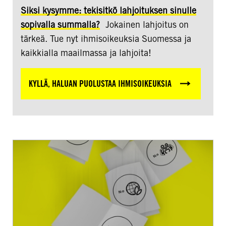
Siksi kysymme: tekisitkö lahjoituksen sinulle
sopivalla summalla?
Jokainen lahjoitus on
tärkeä. Tue nyt ihmisoikeuksia Suomessa ja
kaikkialla maailmassa ja lahjoita!
KYLLÄ, HALUAN PUOLUSTAA IHMISOIKEUKSIA
EU-
vaalit:
Euroopan
unionin
on
edistettävä