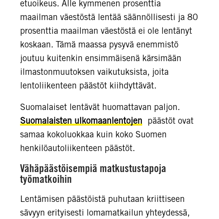
etuoikeus. Alle kymmenen prosenttia
maailman väestöstä lentää säännöllisesti ja 80
prosenttia maailman väestöstä ei ole lentänyt
koskaan. Tämä maassa pysyvä enemmistö
joutuu kuitenkin ensimmäisenä kärsimään
ilmastonmuutoksen vaikutuksista, joita
lentoliikenteen päästöt kiihdyttävät.
Suomalaiset lentävät huomattavan paljon.
Suomalaisten ulkomaanlentojen
päästöt ovat
samaa kokoluokkaa kuin koko Suomen
henkilöautoliikenteen päästöt.
Vähäpäästöisempiä matkustustapoja
työmatkoihin
Lentämisen päästöistä puhutaan kriittiseen
sävyyn erityisesti lomamatkailun yhteydessä,