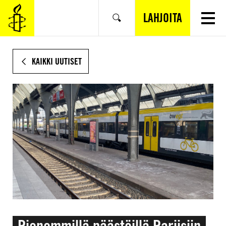
SIIRRY
VARSINAISEEN
LAHJOITA
Hae
SISÄLTÖÖN
KAIKKI UUTISET
Pienemmillä päästöillä Pariisiin