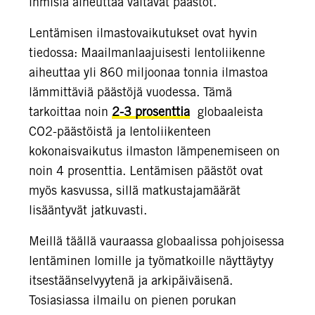
ihmisiä aiheuttaa valtavat päästöt.
Lentämisen ilmastovaikutukset ovat hyvin
tiedossa: Maailmanlaajuisesti lentoliikenne
aiheuttaa yli 860 miljoonaa tonnia ilmastoa
lämmittäviä päästöjä vuodessa. Tämä
tarkoittaa noin
2-3 prosenttia
globaaleista
CO2-päästöistä ja lentoliikenteen
kokonaisvaikutus ilmaston lämpenemiseen on
noin 4 prosenttia. Lentämisen päästöt ovat
myös kasvussa, sillä matkustajamäärät
lisääntyvät jatkuvasti.
Meillä täällä vauraassa globaalissa pohjoisessa
lentäminen lomille ja työmatkoille näyttäytyy
itsestäänselvyytenä ja arkipäiväisenä.
Tosiasiassa ilmailu on pienen porukan