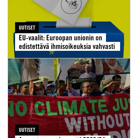
ihmisoikeuksia
vahvasti
UUTISET
EU-vaalit: Euroopan unionin on
edistettävä ihmisoikeuksia vahvasti
Amnestyn
vuosiraportti
2023/24:
Ilmastokriisi
kärjistää
eriarvoisuuksia
UUTISET