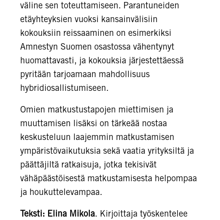
väline sen toteuttamiseen. Parantuneiden
etäyhteyksien vuoksi kansainvälisiin
kokouksiin reissaaminen on esimerkiksi
Amnestyn Suomen osastossa vähentynyt
huomattavasti, ja kokouksia järjestettäessä
pyritään tarjoamaan mahdollisuus
hybridiosallistumiseen.
Omien matkustustapojen miettimisen ja
muuttamisen lisäksi on tärkeää nostaa
keskusteluun laajemmin matkustamisen
ympäristövaikutuksia sekä vaatia yrityksiltä ja
päättäjiltä ratkaisuja, jotka tekisivät
vähäpäästöisestä matkustamisesta helpompaa
ja houkuttelevampaa.
Teksti: Elina Mikola
. Kirjoittaja työskentelee