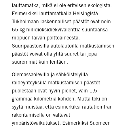
lauttamatka, mikä ei ole erityisen ekologista.
Esimerkiksi lauttamatkalla Helsingistä
Tukholmaan laskennalliset päästöt ovat noin
65 kg hiilidioksidiekvivalenttia suuntaansa
riippuen laivan polttoaineesta.
Suuripäästöisillä autolautoilla matkustamisen
päästöt voivat olla yhtä suuret tai jopa
suuremmat kuin lentäen.
Olemassaolevilla ja sähköistelyillä
raideyhteyksillä matkustamisen päästöt
puolestaan ovat hyvin pienet, vain 1,5
grammaa kilometriä kohden. Mutta toki on
syytä muistaa, että esimerkiksi rautatieinfran
rakentamisella on valtavat
ympäristövaikutukset. Esimerkiksi Suomeen