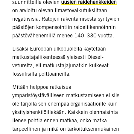
suunnitteilla olevien
uusien raidehankkeiden
on arvioitu olevan ilmastovaikutuksiltaan
negatiivisia. Ratojen rakentamisesta syntyvien
päästöjen kompensointiin raideliikennöinnin
päästövähenemillä menee 140–330 vuotta.
Lisäksi Euroopan ulkopuolella käytetään
matkustajaliikenteessä yleisesti Diesel-
vetureita, eli matkustajajunatkin kulkevat
fossiilisilla polttoaineilla.
Mitään helppoa ratkaisua
ympäristöystävälliseen matkustamiseen ei siis
ole tarjolla sen enempää organisaatioille kuin
yksityishenkilöillekään. Kaikkein olennaisinta
lienee pohtia ennen matkaa, onko matka
tarpeellinen ja mikä on tarkoituksenmukainen