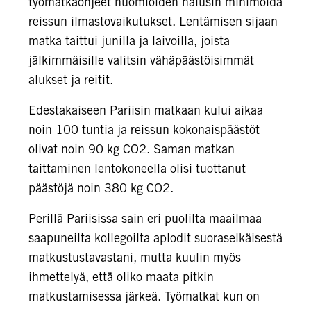
työmatkaohjeet huomioiden halusin minimoida
reissun ilmastovaikutukset. Lentämisen sijaan
matka taittui junilla ja laivoilla, joista
jälkimmäisille valitsin vähäpäästöisimmät
alukset ja reitit.
Edestakaiseen Pariisin matkaan kului aikaa
noin 100 tuntia ja reissun kokonaispäästöt
olivat noin 90 kg CO2. Saman matkan
taittaminen lentokoneella olisi tuottanut
päästöjä noin 380 kg CO2.
Perillä Pariisissa sain eri puolilta maailmaa
saapuneilta kollegoilta aplodit suoraselkäisestä
matkustustavastani, mutta kuulin myös
ihmettelyä, että oliko maata pitkin
matkustamisessa järkeä. Työmatkat kun on