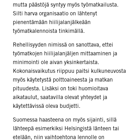
mutta päästöjä syntyy myös työmatkailusta.
Silti harva organisaatio on lähtenyt
pienentämään hiilijalanjälkeään
työmatkalennoista tinkimällä.
Rehellisyyden nimissä on sanottava, ettei
työmatkojen hiilijalanjäljen mittaaminen ja
minimointi ole aivan yksinkertaista.
Kokonaisvaikutus riippuu paitsi kulkuneuvosta
myös käytetystä polttoaineesta ja matkan
pituudesta. Lisäksi on toki huomioitava
aikataulut, saatavilla olevat yhteydet ja
käytettävissä oleva budjetti.
Suomessa haasteena on myös sijainti, sillä
lähteepä esimerkiksi Helsingistä länteen tai
etelään, niin vaihtoehtona lennolle on