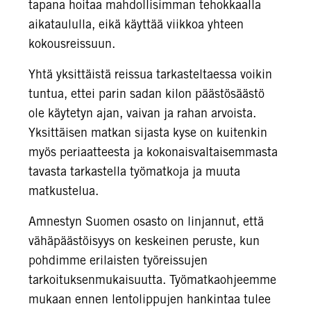
tapana hoitaa mahdollisimman tehokkaalla
aikataululla, eikä käyttää viikkoa yhteen
kokousreissuun.
Yhtä yksittäistä reissua tarkasteltaessa voikin
tuntua, ettei parin sadan kilon päästösäästö
ole käytetyn ajan, vaivan ja rahan arvoista.
Yksittäisen matkan sijasta kyse on kuitenkin
myös periaatteesta ja kokonaisvaltaisemmasta
tavasta tarkastella työmatkoja ja muuta
matkustelua.
Amnestyn Suomen osasto on linjannut, että
vähäpäästöisyys on keskeinen peruste, kun
pohdimme erilaisten työreissujen
tarkoituksenmukaisuutta. Työmatkaohjeemme
mukaan ennen lentolippujen hankintaa tulee