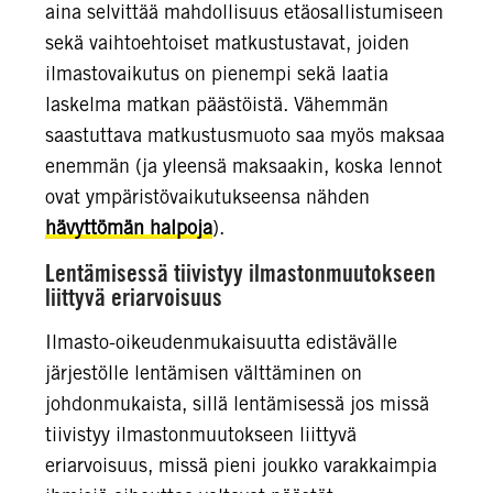
aina selvittää mahdollisuus etäosallistumiseen
sekä vaihtoehtoiset matkustustavat, joiden
ilmastovaikutus on pienempi sekä laatia
laskelma matkan päästöistä. Vähemmän
saastuttava matkustusmuoto saa myös maksaa
enemmän (ja yleensä maksaakin, koska lennot
ovat ympäristövaikutukseensa nähden
hävyttömän halpoja
).
Lentämisessä tiivistyy ilmastonmuutokseen
liittyvä eriarvoisuus
Ilmasto-oikeudenmukaisuutta edistävälle
järjestölle lentämisen välttäminen on
johdonmukaista, sillä lentämisessä jos missä
tiivistyy ilmastonmuutokseen liittyvä
eriarvoisuus, missä pieni joukko varakkaimpia