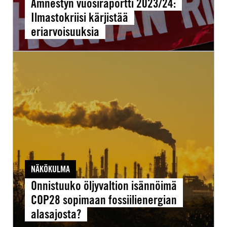
Amnestyn vuosiraportti 2023/24:
Ilmastokriisi kärjistää
eriarvoisuuksia
Onnistuuko
öljyvaltion
isännöimä
COP28
sopimaan
fossiilienergian
alasajosta?
NÄKÖKULMA
Onnistuuko öljyvaltion isännöimä
COP28 sopimaan fossiilienergian
alasajosta?