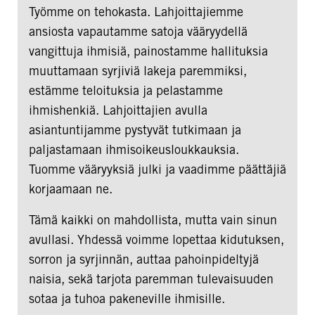
Työmme on tehokasta. Lahjoittajiemme
ansiosta vapautamme satoja vääryydellä
vangittuja ihmisiä, painostamme hallituksia
muuttamaan syrjiviä lakeja paremmiksi,
estämme teloituksia ja pelastamme
ihmishenkiä. Lahjoittajien avulla
asiantuntijamme pystyvät tutkimaan ja
paljastamaan ihmisoikeusloukkauksia.
Tuomme vääryyksiä julki ja vaadimme päättäjiä
korjaamaan ne.
Tämä kaikki on mahdollista, mutta vain sinun
avullasi. Yhdessä voimme lopettaa kidutuksen,
sorron ja syrjinnän, auttaa pahoinpideltyjä
naisia, sekä tarjota paremman tulevaisuuden
sotaa ja tuhoa pakeneville ihmisille.