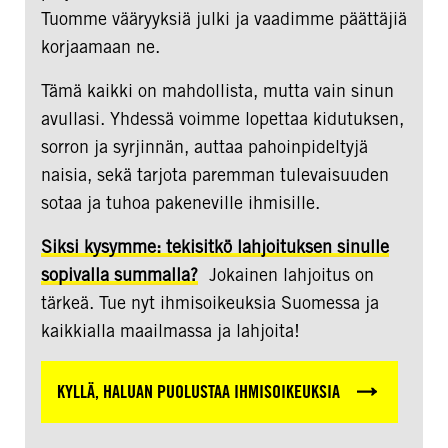
Tuomme vääryyksiä julki ja vaadimme päättäjiä
korjaamaan ne.
Tämä kaikki on mahdollista, mutta vain sinun
avullasi. Yhdessä voimme lopettaa kidutuksen,
sorron ja syrjinnän, auttaa pahoinpideltyjä
naisia, sekä tarjota paremman tulevaisuuden
sotaa ja tuhoa pakeneville ihmisille.
Siksi kysymme: tekisitkö lahjoituksen sinulle
sopivalla summalla?
Jokainen lahjoitus on
tärkeä. Tue nyt ihmisoikeuksia Suomessa ja
kaikkialla maailmassa ja lahjoita!
KYLLÄ, HALUAN PUOLUSTAA IHMISOIKEUKSIA