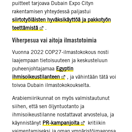
puitteet tarjoava Dubain Expo Cityn
rakentamisen yhteydessä paljastui
siirtotyöläisten hyväksikäyttöä ja pakkotyön
teettämistä
.
Viherpesua vai aitoja ilmastotoimia
Vuonna 2022 COP27-ilmastokokous nosti
laajempaan tietoisuuteen ja keskusteluun
puheenjohtajamaa
Egyptin
ihmisoikeustilanteen
, ja vähintään tätä voi
toivoa Dubain ilmastokokoukselta.
Arabiemiirikunnat on myös valmistautunut
siihen, että sen öljyntuotanto ja
ihmisoikeustilanne nostattavat arvostelua, ja
käynnistänyt
PR-kampanjoita
kritiikin
vaimentamiseksi ja oman ympäristöimagonsa