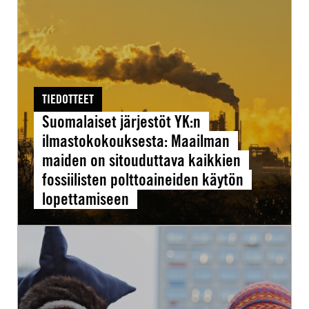
järjestöt
YK:n
ilmastokokouksesta:
Maailman
maiden
TIEDOTTEET
on
Suomalaiset järjestöt YK:n
sitouduttava
ilmastokokouksesta: Maailman
kaikkien
maiden on sitouduttava kaikkien
fossiilisten
fossiilisten polttoaineiden käytön
polttoaineiden
lopettamiseen
käytön
lopettamiseen
Taistelu
maasta
–
teollisuuden