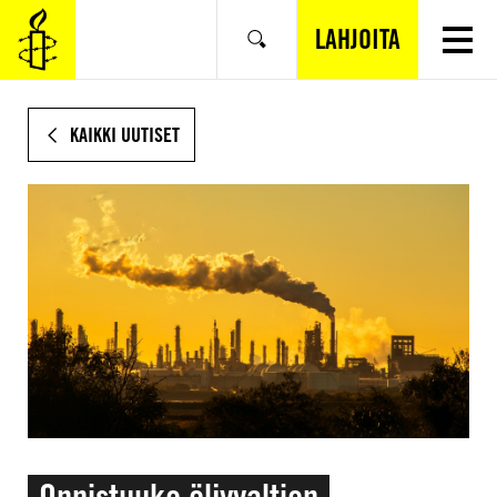
SIIRRY
VARSINAISEEN
LAHJOITA
Hae
SISÄLTÖÖN
KAIKKI UUTISET
Onnistuuko öljyvaltion