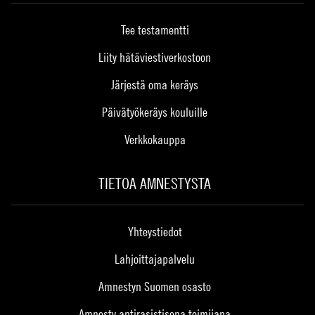
Tee testamentti
Liity hätäviestiverkostoon
Järjestä oma keräys
Päivätyökeräys kouluille
Verkkokauppa
TIETOA AMNESTYSTA
Yhteystiedot
Lahjoittajapalvelu
Amnestyn Suomen osasto
Amnesty antirasistisena toimijana