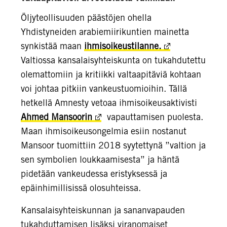
Öljyteollisuuden päästöjen ohella
Yhdistyneiden arabiemiirikuntien mainetta
synkistää maan
ihmisoikeustilanne.
Valtiossa kansalaisyhteiskunta on tukahdutettu
olemattomiin ja kritiikki valtaapitäviä kohtaan
voi johtaa pitkiin vankeustuomioihin. Tällä
hetkellä Amnesty vetoaa ihmisoikeusaktivisti
Ahmed Mansoorin
vapauttamisen puolesta.
Maan ihmisoikeusongelmia esiin nostanut
Mansoor tuomittiin 2018 syytettynä ”valtion ja
sen symbolien loukkaamisesta” ja häntä
pidetään vankeudessa eristyksessä ja
epäinhimillisissä olosuhteissa.
Kansalaisyhteiskunnan ja sananvapauden
tukahduttamisen lisäksi viranomaiset