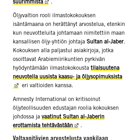
suurimmista
.
Öljyvaltion rooli ilmastokokouksen
isäntämaana on herättänyt arvostelua, etenkin
kun neuvotteluita johtamaan nimitettiin maan
kansallisen öljy-yhtiön johtaja
Sultan al-Jaber
.
Kokouksen alla paljastui asiakirjoja, jotka
osoittavat Arabiemiirikuntien pyrkivän
hyödyntämään ilmastokokousta
tilaisuutena
neuvotella uusista kaasu- ja öljysopimuksista
eri valtioiden kanssa.
Amnesty International on kritisoinut
öljyteollisuuden edustajan roolia kokouksen
johdossa ja
vaatinut Sultan al-Jaberin
erottamista tehtävästään
.
Valtaapitävien arvostelusta vankilaan