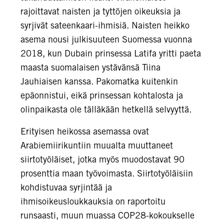
rajoittavat naisten ja tyttöjen oikeuksia ja
syrjivät sateenkaari-ihmisiä. Naisten heikko
asema nousi julkisuuteen Suomessa vuonna
2018, kun
Dubain prinsessa Latifa yritti paeta
maasta
suomalaisen ystävänsä Tiina
Jauhiaisen kanssa. Pakomatka kuitenkin
epäonnistui, eikä prinsessan kohtalosta ja
olinpaikasta ole tälläkään hetkellä selvyyttä.
Erityisen heikossa asemassa ovat
Arabiemiirikuntiin muualta muuttaneet
siirtotyöläiset, jotka myös muodostavat 90
prosenttia maan työvoimasta. Siirtotyöläisiin
kohdistuvaa syrjintää ja
ihmisoikeusloukkauksia on raportoitu
runsaasti, muun muassa COP28-kokoukselle