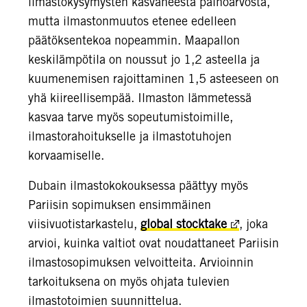
ilmastokysymysten kasvaneesta painoarvosta,
mutta ilmastonmuutos etenee edelleen
päätöksentekoa nopeammin. Maapallon
keskilämpötila on noussut jo 1,2 asteella ja
kuumenemisen rajoittaminen 1,5 asteeseen on
yhä kiireellisempää. Ilmaston lämmetessä
kasvaa tarve myös sopeutumistoimille,
ilmastorahoitukselle ja ilmastotuhojen
korvaamiselle.
Dubain ilmastokokouksessa päättyy myös
Pariisin sopimuksen ensimmäinen
viisivuotistarkastelu,
global stocktake
, joka
arvioi, kuinka valtiot ovat noudattaneet Pariisin
ilmastosopimuksen velvoitteita. Arvioinnin
tarkoituksena on myös ohjata tulevien
ilmastotoimien suunnittelua.