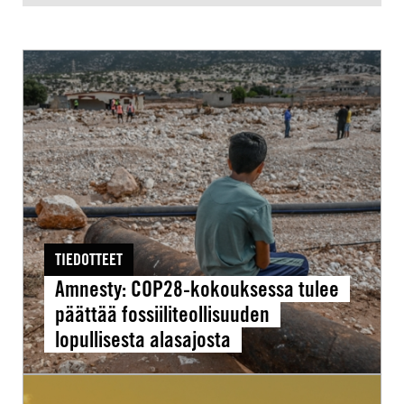
Amnesty:
COP28-
kokouksessa
tulee
päättää
fossiiliteollisuuden
lopullisesta
alasajosta
TIEDOTTEET
Amnesty: COP28-kokouksessa tulee
päättää fossiiliteollisuuden
lopullisesta alasajosta
Suomalaiset