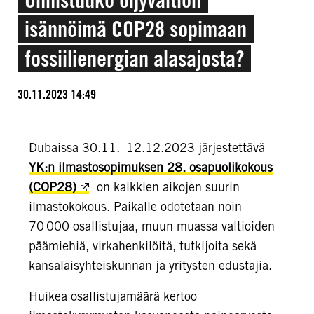
isännöimä COP28 sopimaan
fossiilienergian alasajosta?
30.11.2023 14:49
Dubaissa 30.11.–12.12.2023 järjestettävä
YK:n ilmastosopimuksen 28. osapuolikokous
(COP28)
on kaikkien aikojen suurin
ilmastokokous. Paikalle odotetaan noin
70 000 osallistujaa, muun muassa valtioiden
päämiehiä, virkahenkilöitä, tutkijoita sekä
kansalaisyhteiskunnan ja yritysten edustajia.
Huikea osallistujamäärä kertoo