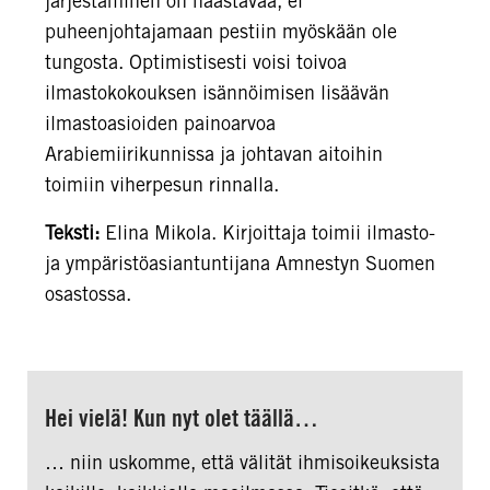
järjestäminen on haastavaa, ei
puheenjohtajamaan pestiin myöskään ole
tungosta. Optimistisesti voisi toivoa
ilmastokokouksen isännöimisen lisäävän
ilmastoasioiden painoarvoa
Arabiemiirikunnissa ja johtavan aitoihin
toimiin viherpesun rinnalla.
Teksti:
Elina Mikola.
Kirjoittaja toimii ilmasto-
ja ympäristöasiantuntijana Amnestyn Suomen
osastossa.
Hei vielä! Kun nyt olet täällä…
… niin uskomme, että välität ihmisoikeuksista