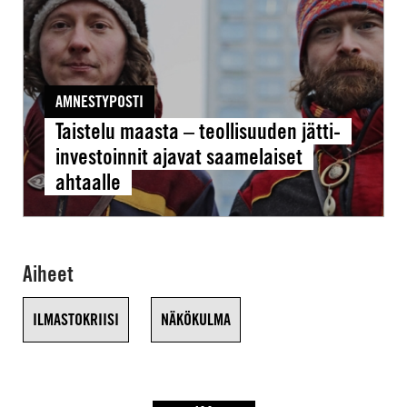
jätti-
investoinnit
ajavat
saamelaiset
AMNESTYPOSTI
ahtaalle
Taistelu maasta – teollisuuden jätti-
investoinnit ajavat saamelaiset
ahtaalle
Aiheet
ILMASTOKRIISI
NÄKÖKULMA