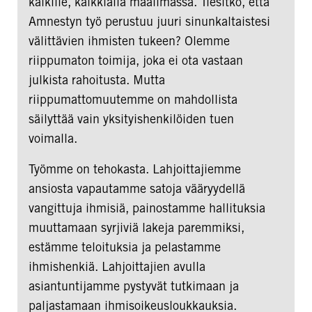
kaikille, kaikkialla maailmassa. Tiesitkö, että
Amnestyn työ perustuu juuri sinunkaltaistesi
välittävien ihmisten tukeen? Olemme
riippumaton toimija, joka ei ota vastaan
julkista rahoitusta. Mutta
riippumattomuutemme on mahdollista
säilyttää vain yksityishenkilöiden tuen
voimalla.
Työmme on tehokasta. Lahjoittajiemme
ansiosta vapautamme satoja vääryydellä
vangittuja ihmisiä, painostamme hallituksia
muuttamaan syrjiviä lakeja paremmiksi,
estämme teloituksia ja pelastamme
ihmishenkiä. Lahjoittajien avulla
asiantuntijamme pystyvät tutkimaan ja
paljastamaan ihmisoikeusloukkauksia.