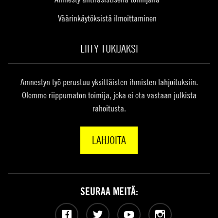
Väärinkäytöksistä ilmoittaminen
LIITY TUKIJAKSI
Amnestyn työ perustuu yksittäisten ihmisten lahjoituksiin.
Olemme riippumaton toimija, joka ei ota vastaan julkista
rahoitusta.
LAHJOITA
SEURAA MEITÄ:
Facebook
Twitter
YouTube
Instagram