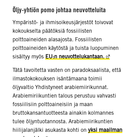
Öljy-yhtiön pomo johtaa neuvotteluita
Ympäristö- ja ihmisoikeusjärjestöt toivovat
kokoukselta päätöksiä fossiilisten
polttoaineiden alasajosta. Fossiilisten
polttoaineiden käytöstä ja tuista luopuminen
sisältyy myös
EU:n neuvottelukantaan.
Tätä tavoitetta vasten on paradoksaalista, että
ilmastokokouksen isäntämaana toimii
öljyvaltio Yhdistyneet arabiemiirikunnat.
Arabiemiriikuntien talous perustuu vahvasti
fossiilisiin polttoaineisiin ja maan
bruttokansantuotteesta ainakin kolmannes
tulee öljyntuotannosta. Arabiemiirikuntien
hiilijalanjälki asukasta kohti on
yksi maailman