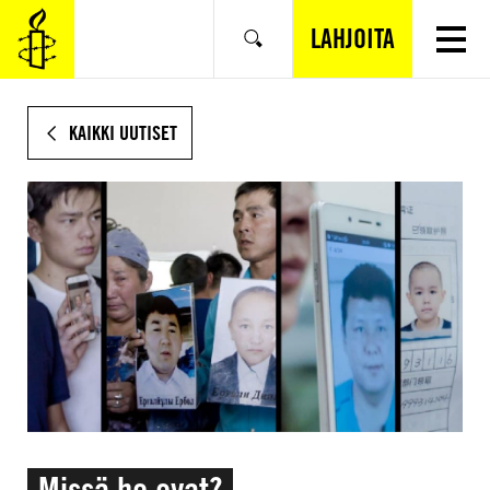
SIIRRY
VARSINAISEEN
LAHJOITA
Hae
SISÄLTÖÖN
KAIKKI UUTISET
Missä he ovat?