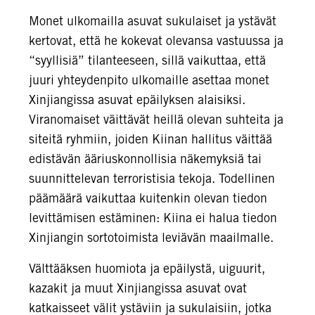
Monet ulkomailla asuvat sukulaiset ja ystävät
kertovat, että he kokevat olevansa vastuussa ja
“syyllisiä” tilanteeseen, sillä vaikuttaa, että
juuri yhteydenpito ulkomaille asettaa monet
Xinjiangissa asuvat epäilyksen alaisiksi.
Viranomaiset väittävät heillä olevan suhteita ja
siteitä ryhmiin, joiden Kiinan hallitus väittää
edistävän ääriuskonnollisia näkemyksiä tai
suunnittelevan terroristisia tekoja. Todellinen
päämäärä vaikuttaa kuitenkin olevan tiedon
levittämisen estäminen: Kiina ei halua tiedon
Xinjiangin sortotoimista leviävän maailmalle.
Välttääksen huomiota ja epäilystä, uiguurit,
kazakit ja muut Xinjiangissa asuvat ovat
katkaisseet välit ystäviin ja sukulaisiin, jotka