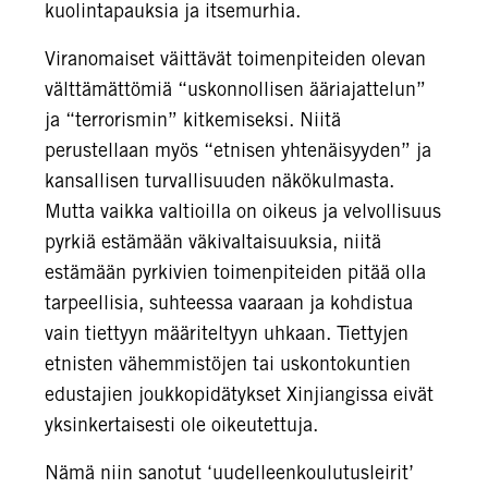
kuolintapauksia ja itsemurhia.
Viranomaiset väittävät toimenpiteiden olevan
välttämättömiä “uskonnollisen ääriajattelun”
ja “terrorismin” kitkemiseksi. Niitä
perustellaan myös “etnisen yhtenäisyyden” ja
kansallisen turvallisuuden näkökulmasta.
Mutta vaikka valtioilla on oikeus ja velvollisuus
pyrkiä estämään väkivaltaisuuksia, niitä
estämään pyrkivien toimenpiteiden pitää olla
tarpeellisia, suhteessa vaaraan ja kohdistua
vain tiettyyn määriteltyyn uhkaan. Tiettyjen
etnisten vähemmistöjen tai uskontokuntien
edustajien joukkopidätykset Xinjiangissa eivät
yksinkertaisesti ole oikeutettuja.
Nämä niin sanotut ‘uudelleenkoulutusleirit’