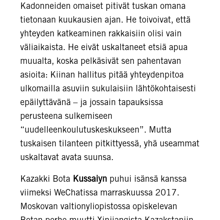
Kadonneiden omaiset pitivät tuskan omana
tietonaan kuukausien ajan. He toivoivat, että
yhteyden katkeaminen rakkaisiin olisi vain
väliaikaista. He eivät uskaltaneet etsiä apua
muualta, koska pelkäsivät sen pahentavan
asioita: Kiinan hallitus pitää yhteydenpitoa
ulkomailla asuviin sukulaisiin lähtökohtaisesti
epäilyttävänä – ja jossain tapauksissa
perusteena sulkemiseen
“uudelleenkoulutuskeskukseen”. Mutta
tuskaisen tilanteen pitkittyessä, yhä useammat
uskaltavat avata suunsa.
Kazakki Bota
Kussaiyn
puhui isänsä kanssa
viimeksi WeChatissa marraskuussa 2017.
Moskovan valtionyliopistossa opiskelevan
Botan perhe muutti Xinjiangista Kazakstaniin