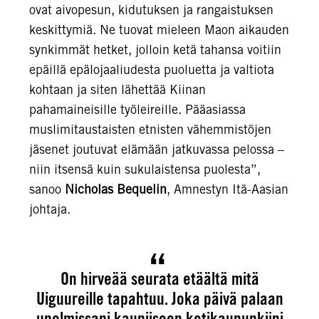
ovat aivopesun, kidutuksen ja rangaistuksen
keskittymiä. Ne tuovat mieleen Maon aikauden
synkimmät hetket, jolloin ketä tahansa voitiin
epäillä epälojaaliudesta puoluetta ja valtiota
kohtaan ja siten lähettää Kiinan
pahamaineisille työleireille. Pääasiassa
muslimitaustaisten etnisten vähemmistöjen
jäsenet joutuvat elämään jatkuvassa pelossa –
niin itsensä kuin sukulaistensa puolesta”,
sanoo
Nicholas Bequelin
, Amnestyn Itä-Aasian
johtaja.
On hirveää seurata etäältä mitä
Uiguureille tapahtuu. Joka päivä palaan
unelmissani kauniiseen kotikaupunkiini