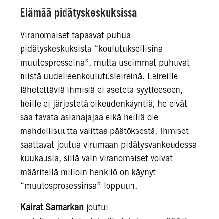
Elämää pidätyskeskuksissa
Viranomaiset tapaavat puhua
pidätyskeskuksista “koulutuksellisina
muutosprosseina”, mutta useimmat puhuvat
niistä uudelleenkoulutusleireinä. Leireille
lähetettäviä ihmisiä ei aseteta syytteeseen,
heille ei järjestetä oikeudenkäyntiä, he eivät
saa tavata asianajajaa eikä heillä ole
mahdollisuutta valittaa päätöksestä. Ihmiset
saattavat joutua virumaan pidätysvankeudessa
kuukausia, sillä vain viranomaiset voivat
määritellä milloin henkilö on käynyt
“muutosprosessinsa” loppuun.
Kairat Samarkan
joutui