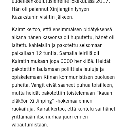
uudelleenkoulutusleireille lokakuussa 2017.
Hän oli palannut Xinjiangiin lyhyen
Kazakstanin visiitin jälkeen.
Kairat kertoo, että ensimmäisen pidätyksensä
aikana hänen kasvonsa oli huputettu, hänet oli
laitettu kahleisiin ja pakotettu seisomaan
paikallaan 12 tuntia. Samalla leirillä oli
Kairatin mukaan jopa 6000 henkilöä. Heidät
pakotettiin laulamaan poliittisia lauluja ja
opiskelemaan Kiinan kommunistisen puolueen
puheita. Vangit eivät saaneet puhua toisilleen,
mutta heidät pakotettiin toistelemaan “kauan
eläköön Xi Jinping” -hokemaa ennen
ruokailuja. Kairat kertoo, että kohtelu sai hänet
yrittämään itsemurhaa juuri ennen
vapautumistaan.