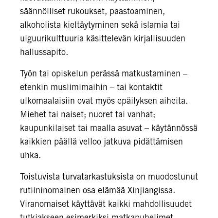
säännölliset rukoukset, paastoaminen,
alkoholista kieltäytyminen sekä islamia tai
uiguurikulttuuria käsittelevän kirjallisuuden
hallussapito.
Työn tai opiskelun perässä matkustaminen –
etenkin muslimimaihin – tai kontaktit
ulkomaalaisiin ovat myös epäilyksen aiheita.
Miehet tai naiset; nuoret tai vanhat;
kaupunkilaiset tai maalla asuvat – käytännössä
kaikkien päällä velloo jatkuva pidättämisen
uhka.
Toistuvista turvatarkastuksista on muodostunut
rutiininomainen osa elämää Xinjiangissa.
Viranomaiset käyttävät kaikki mahdollisuudet
tutkiakseen esimerkiksi matkapuhelimet