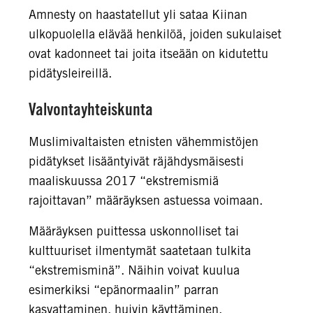
Amnesty on haastatellut yli sataa Kiinan
ulkopuolella elävää henkilöä, joiden sukulaiset
ovat kadonneet tai joita itseään on kidutettu
pidätysleireillä.
Valvontayhteiskunta
Muslimivaltaisten etnisten vähemmistöjen
pidätykset lisääntyivät räjähdysmäisesti
maaliskuussa 2017 “ekstremismiä
rajoittavan” määräyksen astuessa voimaan.
Määräyksen puittessa uskonnolliset tai
kulttuuriset ilmentymät saatetaan tulkita
“ekstremisminä”. Näihin voivat kuulua
esimerkiksi “epänormaalin” parran
kasvattaminen, huivin käyttäminen,