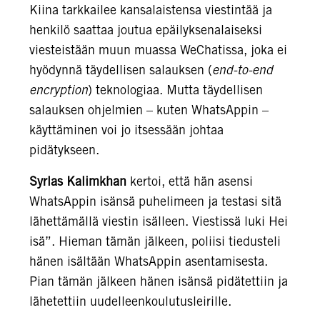
Kiina tarkkailee kansalaistensa viestintää ja
henkilö saattaa joutua epäilyksenalaiseksi
viesteistään muun muassa WeChatissa, joka ei
hyödynnä täydellisen salauksen (
end-to-end
encryption
) teknologiaa. Mutta täydellisen
salauksen ohjelmien – kuten WhatsAppin –
käyttäminen voi jo itsessään johtaa
pidätykseen.
Syrlas Kalimkhan
kertoi, että hän asensi
WhatsAppin isänsä puhelimeen ja testasi sitä
lähettämällä viestin isälleen. Viestissä luki Hei
isä”. Hieman tämän jälkeen, poliisi tiedusteli
hänen isältään WhatsAppin asentamisesta.
Pian tämän jälkeen hänen isänsä pidätettiin ja
lähetettiin uudelleenkoulutusleirille.