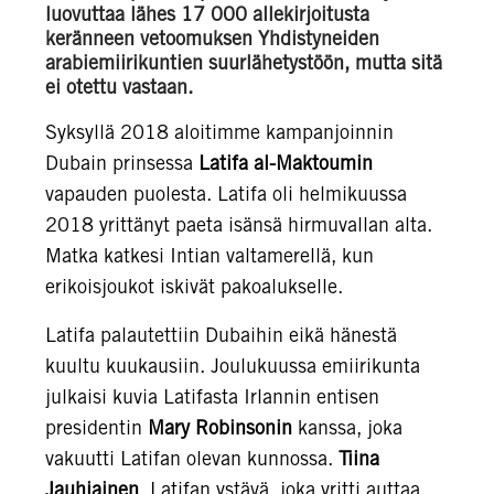
luovuttaa lähes 17 000 allekirjoitusta
keränneen vetoomuksen Yhdistyneiden
arabiemiirikuntien suurlähetystöön, mutta sitä
ei otettu vastaan.
Syksyllä 2018 aloitimme kampanjoinnin
Dubain prinsessa
Latifa al-Maktoumin
vapauden puolesta. Latifa oli helmikuussa
2018 yrittänyt paeta isänsä hirmuvallan alta.
Matka katkesi Intian valtamerellä, kun
erikoisjoukot iskivät pakoalukselle.
Latifa palautettiin Dubaihin eikä hänestä
kuultu kuukausiin. Joulukuussa emiirikunta
julkaisi kuvia Latifasta Irlannin entisen
presidentin
Mary Robinsonin
kanssa, joka
vakuutti Latifan olevan kunnossa.
Tiina
Jauhiainen
, Latifan ystävä, joka yritti auttaa