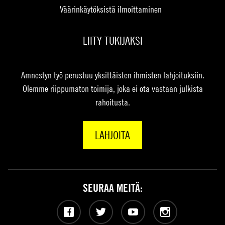
Väärinkäytöksistä ilmoittaminen
LIITY TUKIJAKSI
Amnestyn työ perustuu yksittäisten ihmisten lahjoituksiin.
Olemme riippumaton toimija, joka ei ota vastaan julkista
rahoitusta.
LAHJOITA
SEURAA MEITÄ:
Facebook
Twitter
YouTube
Instagram