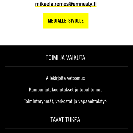
mikaela.remes@amnesty.fi
MEDIALLE-SIVULLE
TOIMI JA VAIKUTA
Allekirjoita vetoomus
Kampanjat, koulutukset ja tapahtumat
Toimintaryhmät, verkostot ja vapaaehtoistyö
TAVAT TUKEA