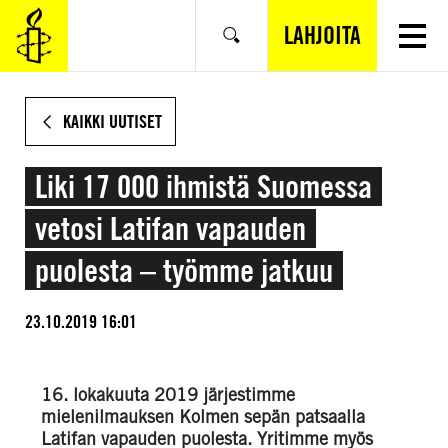
SIIRRY
VARSINAISEEN
LAHJOITA
Hae
SISÄLTÖÖN
KAIKKI UUTISET
Liki 17 000 ihmistä Suomessa
vetosi Latifan vapauden
puolesta – työmme jatkuu
23.10.2019 16:01
16. lokakuuta 2019 järjestimme
mielenilmauksen Kolmen sepän patsaalla
Latifan vapauden puolesta. Yritimme myös