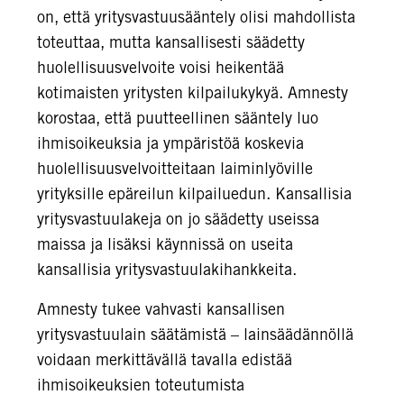
on, että yritysvastuusääntely olisi mahdollista
toteuttaa, mutta kansallisesti säädetty
huolellisuusvelvoite voisi heikentää
kotimaisten yritysten kilpailukykyä. Amnesty
korostaa, että puutteellinen sääntely luo
ihmisoikeuksia ja ympäristöä koskevia
huolellisuusvelvoitteitaan laiminlyöville
yrityksille epäreilun kilpailuedun. Kansallisia
yritysvastuulakeja on jo säädetty useissa
maissa ja lisäksi käynnissä on useita
kansallisia yritysvastuulakihankkeita.
Amnesty tukee vahvasti kansallisen
yritysvastuulain säätämistä – lainsäädännöllä
voidaan merkittävällä tavalla edistää
ihmisoikeuksien toteutumista