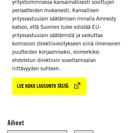
yritystoiminnassa kansainvälisesti sovittujen
periaatteiden mukaisesti. Kansallisen
yritysvastuulain säätämisen rinnalla Amnesty
katsoo, että Suomen tulee edistää EU-
yritysvastuulain säätämistä ja vaikuttaa
komission direktiiviesitykseen siinä ilmenevien
puutteiden korjaamiseksi, esimerkiksi
ehdotetun direktiivin soveltamisalan
riittävyyden suhteen.
LUE KOKO LAUSUNTO TÄSTÄ:
Aiheet