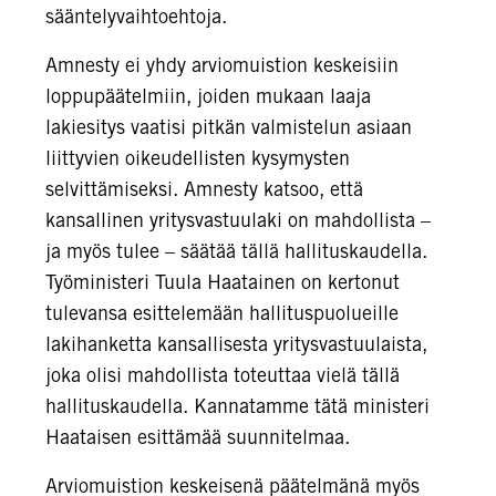
sääntelyvaihtoehtoja.
Amnesty ei yhdy arviomuistion keskeisiin
loppupäätelmiin, joiden mukaan laaja
lakiesitys vaatisi pitkän valmistelun asiaan
liittyvien oikeudellisten kysymysten
selvittämiseksi. Amnesty katsoo, että
kansallinen yritysvastuulaki on mahdollista –
ja myös tulee – säätää tällä hallituskaudella.
Työministeri Tuula Haatainen on kertonut
tulevansa esittelemään hallituspuolueille
lakihanketta kansallisesta yritysvastuulaista,
joka olisi mahdollista toteuttaa vielä tällä
hallituskaudella. Kannatamme tätä ministeri
Haataisen esittämää suunnitelmaa.
Arviomuistion keskeisenä päätelmänä myös