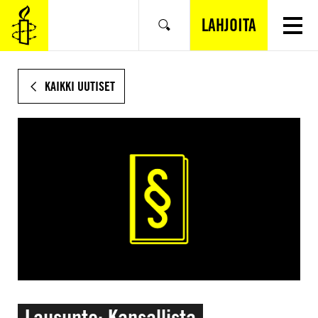
SIIRRY
VARSINAISEEN
LAHJOITA
Hae
SISÄLTÖÖN
KAIKKI UUTISET
Lausunto: Kansallista