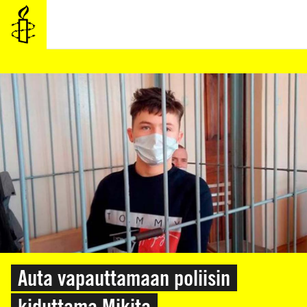
SIIRRY
VARSINAISEEN
SISÄLTÖÖN
Auta vapauttamaan poliisin
kiduttama Mikita