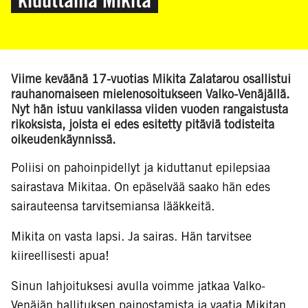
Viime keväänä 17-vuotias Mikita Zalatarou osallistui
rauhanomaiseen mielenosoitukseen Valko-Venäjällä.
Nyt hän istuu vankilassa viiden vuoden rangaistusta
rikoksista, joista ei edes esitetty pitäviä todisteita
oikeudenkäynnissä.
Poliisi on pahoinpidellyt ja kiduttanut epilepsiaa
sairastava Mikitaa. On epäselvää saako hän edes
sairauteensa tarvitsemiansa lääkkeitä.
Mikita on vasta lapsi. Ja sairas. Hän tarvitsee
kiireellisesti apua!
Sinun lahjoituksesi avulla voimme jatkaa Valko-
Venäjän hallituksen painostamista ja vaatia Mikitan