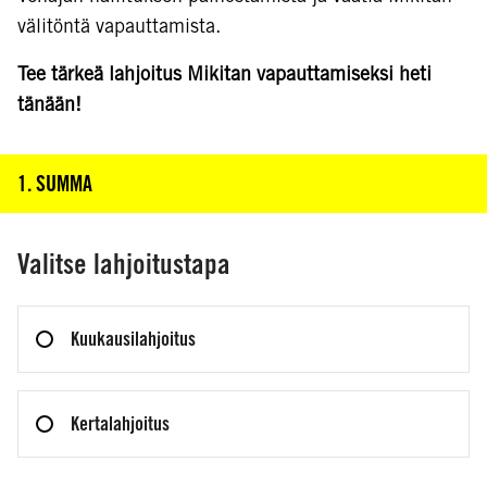
välitöntä vapauttamista.
Tee tärkeä lahjoitus Mikitan vapauttamiseksi heti
tänään!
1. SUMMA
KLIKKAA TÄSTÄ NÄHDÄKSESI VAIHE 1
Valitse lahjoitustapa
Kuukausilahjoitus
Kertalahjoitus