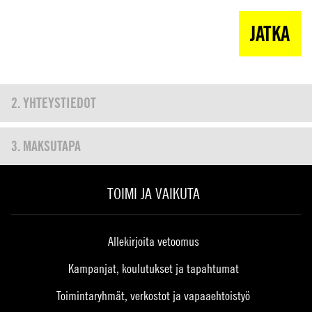
KYLLÄ
JATKA
EI
2. YHTEYSTIEDOT
KLIKKAA TÄSTÄ NÄHDÄKSESI VAIHE 1
3. MAKSUTAPA
KLIKKAA TÄSTÄ NÄHDÄKSESI VAIHE 1
TOIMI JA VAIKUTA
Allekirjoita vetoomus
Kampanjat, koulutukset ja tapahtumat
Toimintaryhmät, verkostot ja vapaaehtoistyö