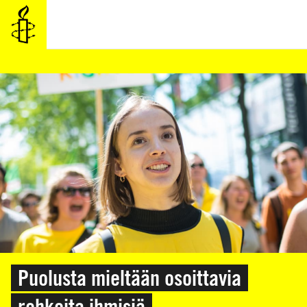
SIIRRY
VARSINAISEEN
SISÄLTÖÖN
Puolusta mieltään osoittavia
rohkeita ihmisiä