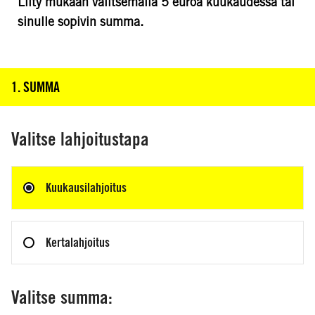
Liity mukaan valitsemalla 5 euroa kuukaudessa tai
KYLLÄ
sinulle sopivin summa.
EI
1. SUMMA
KLIKKAA TÄSTÄ NÄHDÄKSESI VAIHE 1
Valitse lahjoitustapa
Kuukausilahjoitus
Kertalahjoitus
Valitse summa: