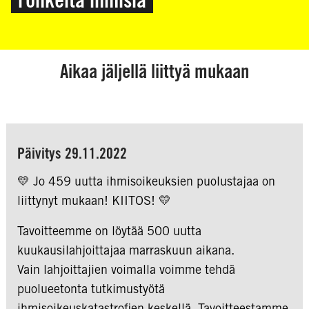
Aikaa jäljellä liittyä mukaan
Päivitys 29.11.2022
💛 Jo 459 uutta ihmisoikeuksien puolustajaa on
liittynyt mukaan! KIITOS! 💛
Tavoitteemme on löytää 500 uutta
kuukausilahjoittajaa marraskuun aikana.
Vain lahjoittajien voimalla voimme tehdä
puolueetonta tutkimustyötä
ihmisoikeuskatastrofien keskellä. Tavoitteestamme