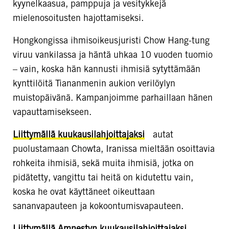
kyynelkaasua, pamppuja ja vesitykkejä
mielenosoitusten hajottamiseksi.
Hongkongissa ihmisoikeusjuristi Chow Hang-tung
viruu vankilassa ja häntä uhkaa 10 vuoden tuomio
– vain, koska hän kannusti ihmisiä sytyttämään
kynttilöitä Tiananmenin aukion verilöylyn
muistopäivänä. Kampanjoimme parhaillaan hänen
vapauttamisekseen.
Liittymällä kuukausilahjoittajaksi
autat
puolustamaan Chowta, Iranissa mieltään osoittavia
rohkeita ihmisiä, sekä muita ihmisiä, jotka on
pidätetty, vangittu tai heitä on kidutettu vain,
koska he ovat käyttäneet oikeuttaan
sananvapauteen ja kokoontumisvapauteen.
Liittymällä Amnestyn kuukausilahjoittajaksi