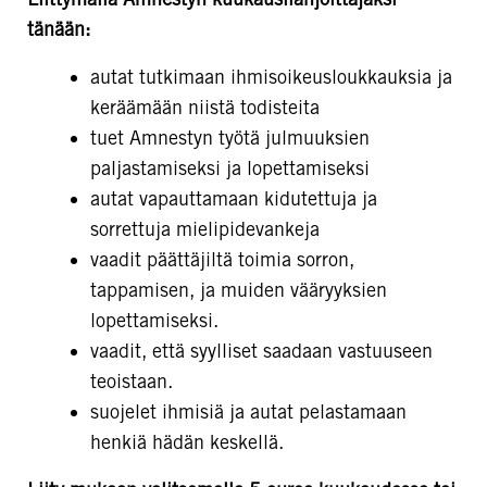
tänään:
autat tutkimaan ihmisoikeusloukkauksia ja
keräämään niistä todisteita
tuet Amnestyn työtä julmuuksien
paljastamiseksi ja lopettamiseksi
Kiitos lahjoituksestasi, %etunimi%.
autat vapauttamaan kidutettuja ja
Olet mahtava!
sorrettuja mielipidevankeja
vaadit päättäjiltä toimia sorron,
Suurkiitos, että olet mukana. 💛 Vielä yksi
tappamisen, ja muiden vääryyksien
kysymys: saammeko lähettää sinulle
lopettamiseksi.
sähköpostitse lisätietoa ihmisoikeuksien
vaadit, että syylliset saadaan vastuuseen
edistymisestä ja uusimmista kampanjoista? Siten
teoistaan.
saat nopeiten tiedot meiltä ja maailmalta, kun
suojelet ihmisiä ja autat pelastamaan
apuasi tarvitaan!
henkiä hädän keskellä.