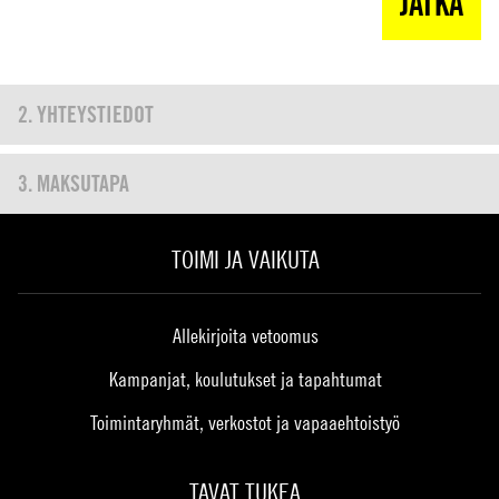
JATKA
2. YHTEYSTIEDOT
KLIKKAA TÄSTÄ NÄHDÄKSESI VAIHE 1
3. MAKSUTAPA
KLIKKAA TÄSTÄ NÄHDÄKSESI VAIHE 1
TOIMI JA VAIKUTA
Allekirjoita vetoomus
Kampanjat, koulutukset ja tapahtumat
Toimintaryhmät, verkostot ja vapaaehtoistyö
TAVAT TUKEA