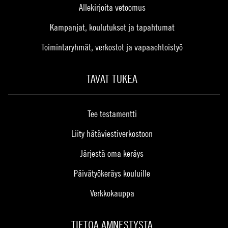
Allekirjoita vetoomus
Kampanjat, koulutukset ja tapahtumat
Toimintaryhmät, verkostot ja vapaaehtoistyö
TAVAT TUKEA
Tee testamentti
Liity hätäviestiverkostoon
Järjestä oma keräys
Päivätyökeräys kouluille
Verkkokauppa
TIETOA AMNESTYSTA