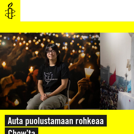
SIIRRY
VARSINAISEEN
SISÄLTÖÖN
Auta puolustamaan rohkeaa
Chow’ta