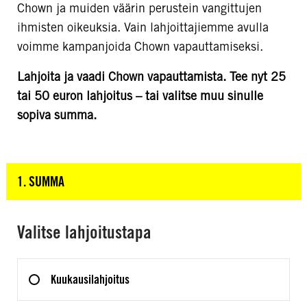
Chown ja muiden väärin perustein vangittujen
ihmisten oikeuksia. Vain lahjoittajiemme avulla
voimme kampanjoida Chown vapauttamiseksi.
Lahjoita ja vaadi Chown vapauttamista. Tee nyt 25
tai 50 euron lahjoitus – tai valitse muu sinulle
sopiva summa.
1. SUMMA
KLIKKAA TÄSTÄ NÄHDÄKSESI VAIHE 1
Valitse lahjoitustapa
Kuukausilahjoitus