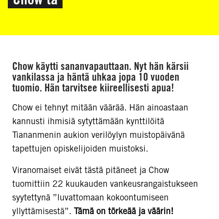
Chow käytti sananvapauttaan. Nyt hän kärsii
vankilassa ja häntä uhkaa jopa 10 vuoden
tuomio. Hän tarvitsee kiireellisesti apua!
Chow ei tehnyt mitään väärää. Hän ainoastaan
kannusti ihmisiä sytyttämään kynttilöitä
Tiananmenin aukion verilöylyn muistopäivänä
tapettujen opiskelijoiden muistoksi.
Viranomaiset eivät tästä pitäneet ja Chow
tuomittiin 22 kuukauden vankeusrangaistukseen
syytettynä ”luvattomaan kokoontumiseen
yllyttämisestä”.
Tämä on törkeää ja väärin!