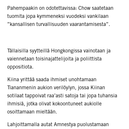
Pahempaakin on odotettavissa: Chow saatetaan
tuomita jopa kymmeneksi vuodeksi vankilaan
”kansallisen turvallisuuden vaarantamisesta”.
Tällaisilla syytteillä Hongkongissa vainotaan ja
vaiennetaan toisinajattelijoita ja poliittista
oppositiota.
Kiina yrittää saada ihmiset unohtamaan
Tiananmenin aukion verilöylyn, jossa Kiinan
sotilaat tappoivat raa’asti satoja tai jopa tuhansia
ihmisiä, jotka olivat kokoontuneet aukiolle
osoittamaan mieltään.
Lahjoittamalla autat Amnestya puolustamaan