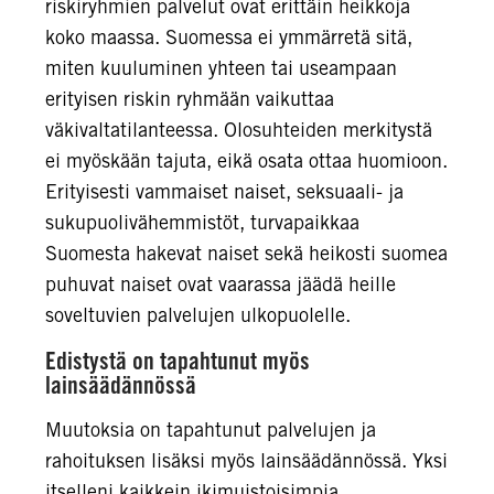
riskiryhmien palvelut ovat erittäin heikkoja
koko maassa. Suomessa ei ymmärretä sitä,
miten kuuluminen yhteen tai useampaan
erityisen riskin ryhmään vaikuttaa
väkivaltatilanteessa. Olosuhteiden merkitystä
ei myöskään tajuta, eikä osata ottaa huomioon.
Erityisesti vammaiset naiset, seksuaali- ja
sukupuolivähemmistöt, turvapaikkaa
Suomesta hakevat naiset sekä heikosti suomea
puhuvat naiset ovat vaarassa jäädä heille
soveltuvien palvelujen ulkopuolelle.
Edistystä on tapahtunut myös
lainsäädännössä
Muutoksia on tapahtunut palvelujen ja
rahoituksen lisäksi myös lainsäädännössä. Yksi
itselleni kaikkein ikimuistoisimpia