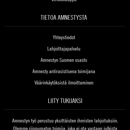
TIETOA AMNESTYSTA
Yhteystiedot
Lahjoittajapalvelu
Amnestyn Suomen osasto
Amnesty antirasistisena toimijana
Väärinkäytöksistä ilmoittaminen
LIITY TUKIJAKSI
Amnestyn työ perustuu yksittäisten ihmisten lahjoituksiin.
Olemme riippumaton toimija, joka ei ota vastaan julkista