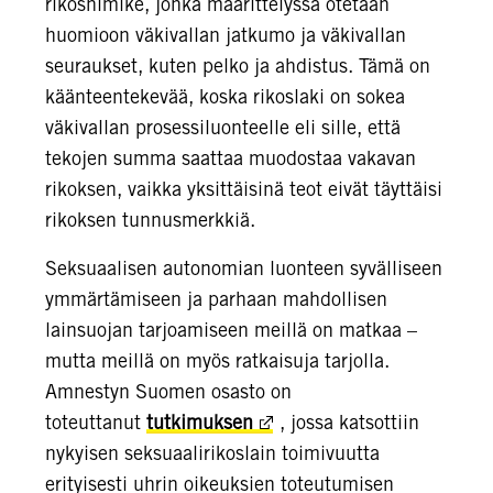
rikosnimike, jonka määrittelyssä otetaan
huomioon väkivallan jatkumo ja väkivallan
seuraukset, kuten pelko ja ahdistus. Tämä on
käänteentekevää, koska rikoslaki on sokea
väkivallan prosessiluonteelle eli sille, että
tekojen summa saattaa muodostaa vakavan
rikoksen, vaikka yksittäisinä teot eivät täyttäisi
rikoksen tunnusmerkkiä.
Seksuaalisen autonomian luonteen syvälliseen
ymmärtämiseen ja parhaan mahdollisen
lainsuojan tarjoamiseen meillä on matkaa –
mutta meillä on myös ratkaisuja tarjolla.
Amnestyn Suomen osasto on
toteuttanut
tutkimuksen
, jossa katsottiin
nykyisen seksuaalirikoslain toimivuutta
erityisesti uhrin oikeuksien toteutumisen