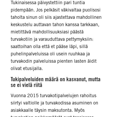
Tukinaisessa päivystettiin pari tuntia
pidempään. Jos pelkäsit väkivaltaa puolisosi
taholta sinun oli siis ajastettava mahdollinen
keskustelu auttavan tahon kanssa tarkkaan,
mietittävä mahdollisuuksiasi päästä
turvakotiin ja varauduttava pettymyksiin:
saattoihan olla että et pääse läpi, sillä
puhelinpalveluissa oli usein ruuhkaa ja
turvakodin palveluissa pienten lasten äidit
olivat etusijalla.
Tukipalveluiden määrä on kasvanut, mutta
se ei vielä riitä
Vuonna 2015 turvakotipalvelujen rahoitus
siirtyi valtiolle ja turvakodissa asuminen on
asiakkaalle täysin maksutonta. Myös