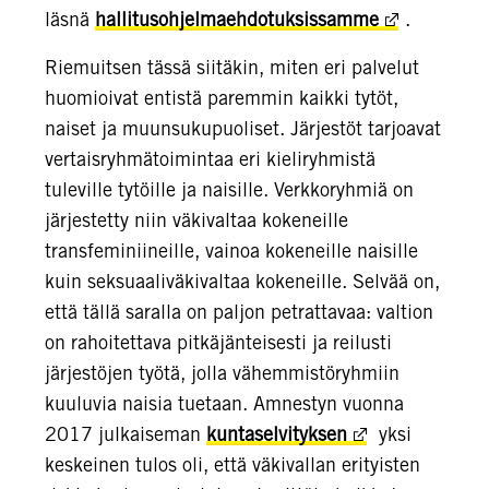
läsnä
hallitusohjelmaehdotuksissamme
.
Riemuitsen tässä siitäkin, miten eri palvelut
huomioivat entistä paremmin kaikki tytöt,
naiset ja muunsukupuoliset. Järjestöt tarjoavat
vertaisryhmätoimintaa eri kieliryhmistä
tuleville tytöille ja naisille. Verkkoryhmiä on
järjestetty niin väkivaltaa kokeneille
transfeminiineille, vainoa kokeneille naisille
kuin seksuaaliväkivaltaa kokeneille. Selvää on,
että tällä saralla on paljon petrattavaa: valtion
on rahoitettava pitkäjänteisesti ja reilusti
järjestöjen työtä, jolla vähemmistöryhmiin
kuuluvia naisia tuetaan. Amnestyn vuonna
2017 julkaiseman
kuntaselvityksen
yksi
keskeinen tulos oli, että väkivallan erityisten