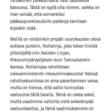
turvakotien paikkamäärät ovat tasaisessa
kasvussa. Tästä on syytä olla iloinen, vaikka on
ihan selvää, että esimerkiksi
pääkaupunkiseudulle paikkoja tarvitaan
kipeästi lisää.
Meillä on vihdoinkin ympäri vuorokauden oleva
auttava puhelin, Nollalinja, joka tekee tiivistä
yhteistyötä niin Naisten Linjan,
Rikosuhripäivystyksen kuin Tukinaisenkin
kanssa. Nollalinjaa rahoitetaan
oikeusministeriön rikosuhrimaksuista! Näissä
rahoituskuvioissa on aina parantamisen varaa,
mutta on hienoa, että valtio tunnustaa
vastuunsa tällä tavalla. Tämä on oikea askel,
mutta vaadimme valtiolta vielä selkeämpää
vastuunkantoa, ja tämä vaatimuksemme on