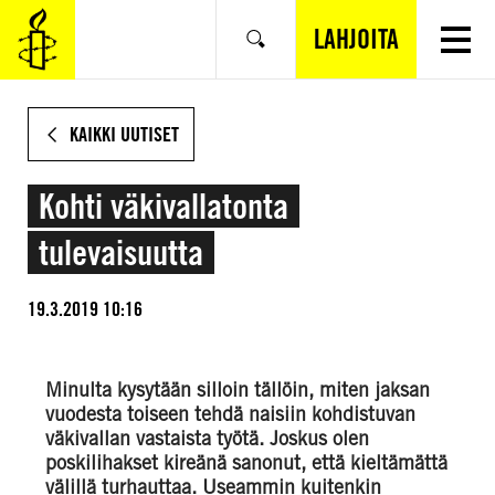
SIIRRY
VARSINAISEEN
LAHJOITA
Hae
SISÄLTÖÖN
KAIKKI UUTISET
Kohti väkivallatonta
tulevaisuutta
19.3.2019 10:16
Minulta kysytään silloin tällöin, miten jaksan
vuodesta toiseen tehdä naisiin kohdistuvan
väkivallan vastaista työtä. Joskus olen
poskilihakset kireänä sanonut, että kieltämättä
välillä turhauttaa. Useammin kuitenkin