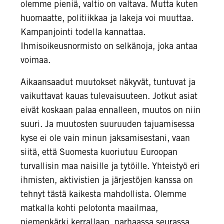
olemme pieniä, valtio on valtava. Mutta kuten
huomaatte, politiikkaa ja lakeja voi muuttaa.
Kampanjointi todella kannattaa.
Ihmisoikeusnormisto on selkänoja, joka antaa
voimaa.
Aikaansaadut muutokset näkyvät, tuntuvat ja
vaikuttavat kauas tulevaisuuteen. Jotkut asiat
eivät koskaan palaa ennalleen, muutos on niin
suuri. Ja muutosten suuruuden tajuamisessa
kyse ei ole vain minun jaksamisestani, vaan
siitä, että Suomesta kuoriutuu Euroopan
turvallisin maa naisille ja tytöille. Yhteistyö eri
ihmisten, aktivistien ja järjestöjen kanssa on
tehnyt tästä kaikesta mahdollista. Olemme
matkalla kohti pelotonta maailmaa,
niemenkärki kerrallaan, parhaassa seurassa.