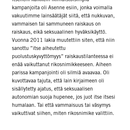
kampanjoita oli Asenne esiin, jonka voimalla
vakuutimme lainsäätäjät siitä, että nukkuvan,
vammaisen tai sammuneen raiskaus on
raiskaus, eikä seksuaalinen hyväksikäyttö.
Vuonna 2011 lakia muutettiin siten, että niin
sanottu ”itse aiheutettu
puolustuskyvyttömyys” raiskaustilanteessa ei
enää vaikuttanut rikosnimikkeeseen. Aiheen
parissa kampanjointi oli silmiä avaavaa. Oli
kuvottavaa tajuta, että lain kirjaimeen oli
sisällytetty ajatus, että seksuaalisen
autonomian suoja hupenee, jos juot itse itsesi
humalaan. Tai että vammaisuus tai väsymys
vaikuttivat siihen, miten rikosnimike valittiin.