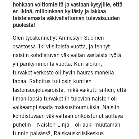
hohkaan voittomieltä ja vastaan kysyjille, että
en ikinä, milloinkaan kyllästy ja lakkaa
taistelemasta väkivallattoman tulevaisuuden
puolesta!
Olen työskennellyt Amnestyn Suomen
osastossa liki viisitoista vuotta, ja tehnyt
naisiin kohdistuvan väkivallan vastaista työtä
yli parikymmentä vuotta. Kun aloitin,
turvakotiverkosto oli hyvin hauras monella
tapaa. Rahoitus tuli osin kuntien
lastensuojeluvaroista, mikä vaikutti siihen, että
ilman lapsia turvakotiin tulevien naisten oli
vaikeampi saada maksusitoumuksia. Naisiin
kohdistuvaan väkivaltaan erikoistunut auttava
puhelin – Naisten Linja – oli auki muutaman
tunnin päivässä, Raiskauskriisikeskus