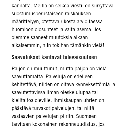
kannalta. Meillä on selkeä viesti: on siirryttävä
suostumusperustaiseen raiskauksen
määrittelyyn, otettava rikosta arvioitaessa
huomioon olosuhteet ja valta-asema. Jos
olemme saaneet muutoksia aikaan
aikaisemmin, niin tokihan tämänkin vielä!
Saavutukset kantavat tulevaisuuteen
Paljon on muuttunut, mutta paljon on vielä
saavuttamatta. Palveluja on edelleen
kehitettävä, niiden on oltava kynnyksettömiä ja
saavutettavissa ilman oleskelulupaa tai
kielitaitoa oleville. Ihmiskaupan uhrien on
päästävä turvakotipalvelujen, tai niitä
vastaavien palvelujen piiriin. Suomeen
tarvitaan kokonainen rakenneuudistus, jos