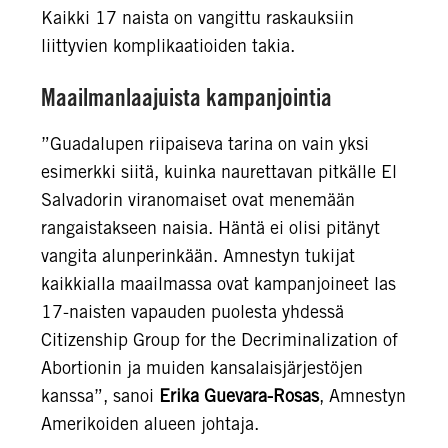
Kaikki 17 naista on vangittu raskauksiin
liittyvien komplikaatioiden takia.
Maailmanlaajuista kampanjointia
”Guadalupen riipaiseva tarina on vain yksi
esimerkki siitä, kuinka naurettavan pitkälle El
Salvadorin viranomaiset ovat menemään
rangaistakseen naisia. Häntä ei olisi pitänyt
vangita alunperinkään. Amnestyn tukijat
kaikkialla maailmassa ovat kampanjoineet las
17-naisten vapauden puolesta yhdessä
Citizenship Group for the Decriminalization of
Abortionin ja muiden kansalaisjärjestöjen
kanssa”, sanoi
Erika Guevara-Rosas
, Amnestyn
Amerikoiden alueen johtaja.