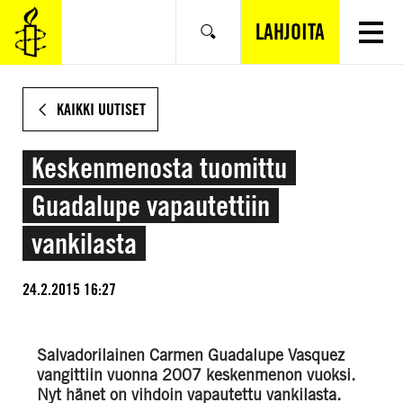
SIIRRY
VARSINAISEEN
LAHJOITA
Hae
SISÄLTÖÖN
KAIKKI UUTISET
Keskenmenosta tuomittu
Guadalupe vapautettiin
vankilasta
24.2.2015 16:27
Salvadorilainen Carmen Guadalupe Vasquez
vangittiin vuonna 2007 keskenmenon vuoksi.
Nyt hänet on vihdoin vapautettu vankilasta.