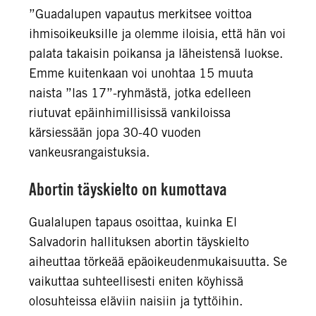
”Guadalupen vapautus merkitsee voittoa
ihmisoikeuksille ja olemme iloisia, että hän voi
palata takaisin poikansa ja läheistensä luokse.
Emme kuitenkaan voi unohtaa 15 muuta
naista ”las 17”-ryhmästä, jotka edelleen
riutuvat epäinhimillisissä vankiloissa
kärsiessään jopa 30-40 vuoden
vankeusrangaistuksia.
Abortin täyskielto on kumottava
Gualalupen tapaus osoittaa, kuinka El
Salvadorin hallituksen abortin täyskielto
aiheuttaa törkeää epäoikeudenmukaisuutta. Se
vaikuttaa suhteellisesti eniten köyhissä
olosuhteissa eläviin naisiin ja tyttöihin.