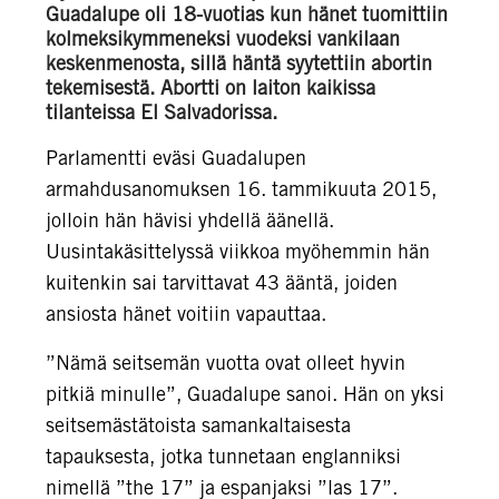
Guadalupe oli 18-vuotias kun hänet tuomittiin
kolmeksikymmeneksi vuodeksi vankilaan
keskenmenosta, sillä häntä syytettiin abortin
tekemisestä. Abortti on laiton kaikissa
tilanteissa El Salvadorissa.
Parlamentti eväsi Guadalupen
armahdusanomuksen 16. tammikuuta 2015,
jolloin hän hävisi yhdellä äänellä.
Uusintakäsittelyssä viikkoa myöhemmin hän
kuitenkin sai tarvittavat 43 ääntä, joiden
ansiosta hänet voitiin vapauttaa.
”Nämä seitsemän vuotta ovat olleet hyvin
pitkiä minulle”, Guadalupe sanoi. Hän on yksi
seitsemästätoista samankaltaisesta
tapauksesta, jotka tunnetaan englanniksi
nimellä ”the 17” ja espanjaksi ”las 17”.