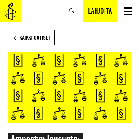
SIIRRY
VARSINAISEEN
LAHJOITA
Hae
SISÄLTÖÖN
KAIKKI UUTISET
Amnestyn lausunto: