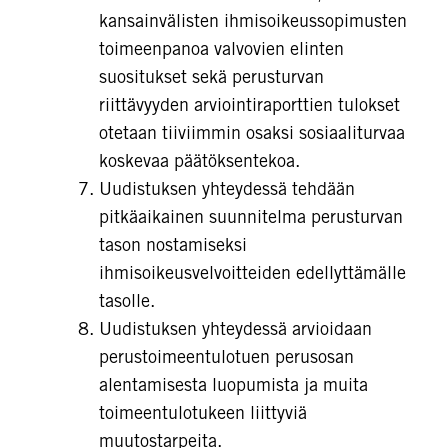
kansainvälisten ihmisoikeussopimusten
toimeenpanoa valvovien elinten
suositukset sekä perusturvan
riittävyyden arviointiraporttien tulokset
otetaan tiiviimmin osaksi sosiaaliturvaa
koskevaa päätöksentekoa.
Uudistuksen yhteydessä tehdään
pitkäaikainen suunnitelma perusturvan
tason nostamiseksi
ihmisoikeusvelvoitteiden edellyttämälle
tasolle.
Uudistuksen yhteydessä arvioidaan
perustoimeentulotuen perusosan
alentamisesta luopumista ja muita
toimeentulotukeen liittyviä
muutostarpeita.