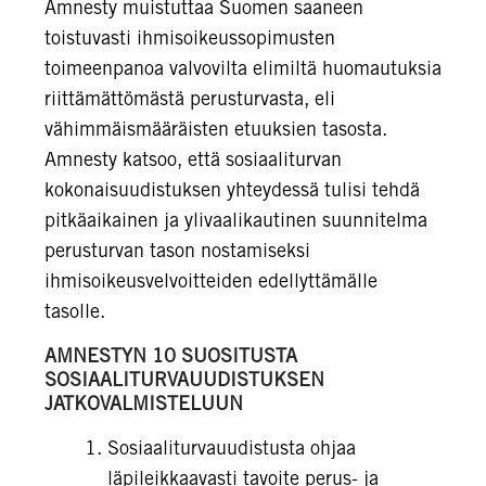
Amnesty muistuttaa Suomen saaneen
toistuvasti ihmisoikeussopimusten
toimeenpanoa valvovilta elimiltä huomautuksia
riittämättömästä perusturvasta, eli
vähimmäismääräisten etuuksien tasosta.
Amnesty katsoo, että sosiaaliturvan
kokonaisuudistuksen yhteydessä tulisi tehdä
pitkäaikainen ja ylivaalikautinen suunnitelma
perusturvan tason nostamiseksi
ihmisoikeusvelvoitteiden edellyttämälle
tasolle.
AMNESTYN 10 SUOSITUSTA
SOSIAALITURVAUUDISTUKSEN
JATKOVALMISTELUUN
Sosiaaliturvauudistusta ohjaa
läpileikkaavasti tavoite perus- ja