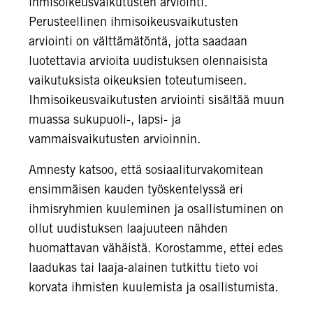
ihmisoikeusvaikutusten arviointi.
Perusteellinen ihmisoikeusvaikutusten
arviointi on välttämätöntä, jotta saadaan
luotettavia arvioita uudistuksen olennaisista
vaikutuksista oikeuksien toteutumiseen.
Ihmisoikeusvaikutusten arviointi sisältää muun
muassa sukupuoli-, lapsi- ja
vammaisvaikutusten arvioinnin.
Amnesty katsoo, että sosiaaliturvakomitean
ensimmäisen kauden työskentelyssä eri
ihmisryhmien kuuleminen ja osallistuminen on
ollut uudistuksen laajuuteen nähden
huomattavan vähäistä. Korostamme, ettei edes
laadukas tai laaja-alainen tutkittu tieto voi
korvata ihmisten kuulemista ja osallistumista.