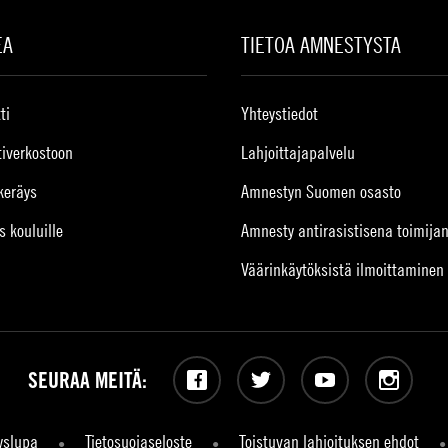
EA
TIETOA AMNESTYSTA
ti
Yhteystiedot
tiverkostoon
Lahjoittajapalvelu
keräys
Amnestyn Suomen osasto
s kouluille
Amnesty antirasistisena toimija
Väärinkäytöksistä ilmoittaminen
SEURAA MEITÄ:
Facebook
Twitter
YouTube
Instagram
yslupa
Tietosuojaseloste
Toistuvan lahjoituksen ehdot