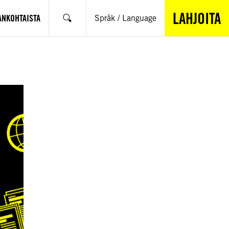
LAHJOITA
ANKOHTAISTA
Språk / Language
Hae