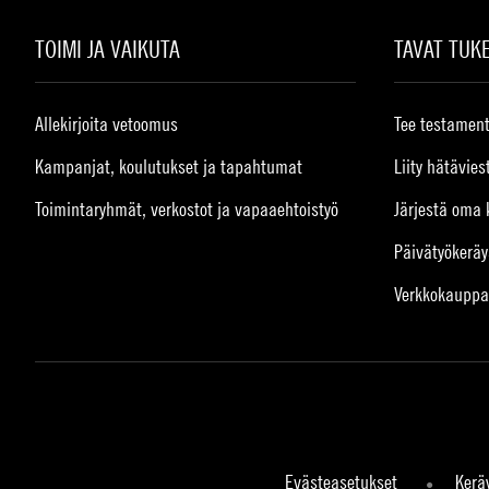
TOIMI JA VAIKUTA
TAVAT TUK
Allekirjoita vetoomus
Tee testament
Kampanjat, koulutukset ja tapahtumat
Liity hätävies
Toimintaryhmät, verkostot ja vapaaehtoistyö
Järjestä oma 
Päivätyökeräy
Verkkokauppa
Evästeasetukset
Kerä