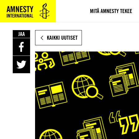
SIIRRY
VARSINAISEEN
MITÄ AMNESTY TEKEE
SISÄLTÖÖN
JAA
KAIKKI UUTISET