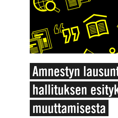
Amnestyn lausun
hallituksen esity
muuttamisesta