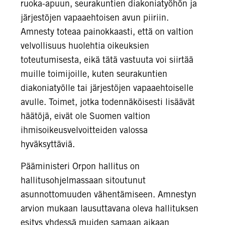
ruoka-apuun, seurakuntien diakoniatyöhön ja
järjestöjen vapaaehtoisen avun piiriin
.
Amnesty toteaa painokkaasti, että on valtion
velvollisuus huolehtia oikeuksien
toteutumisesta, eikä tätä vastuuta voi siirtää
muille toimijoille, kuten seurakuntien
diakoniatyölle tai järjestöjen vapaaehtoiselle
avulle.
Toimet, jotka todennäköisesti lisäävät
häätöjä, eivät ole Suomen valtion
ihmisoikeusvelvoitteiden valossa
hyväksyttäviä.
Pääministeri Orpon hallitus on
hallitusohjelmassaan sitoutunut
asunnottomuuden vähentämiseen. Amnestyn
arvion mukaan lausuttavana oleva hallituksen
esitys yhdessä muiden samaan aikaan