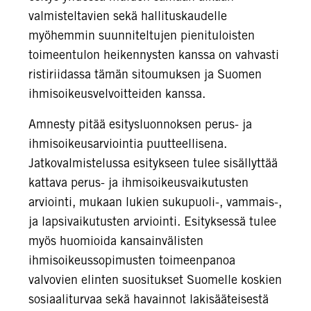
valmisteltavien sekä hallituskaudelle
myöhemmin suunniteltujen pienituloisten
toimeentulon heikennysten kanssa on vahvasti
ristiriidassa tämän sitoumuksen ja Suomen
ihmisoikeusvelvoitteiden kanssa.
Amnesty pitää esitysluonnoksen perus- ja
ihmisoikeusarviointia puutteellisena.
Jatkovalmistelussa esitykseen tulee sisällyttää
kattava perus- ja ihmisoikeusvaikutusten
arviointi, mukaan lukien sukupuoli-, vammais-,
ja lapsivaikutusten arviointi. Esityksessä tulee
myös huomioida kansainvälisten
ihmisoikeussopimusten toimeenpanoa
valvovien elinten suositukset Suomelle koskien
sosiaaliturvaa sekä havainnot lakisääteisestä