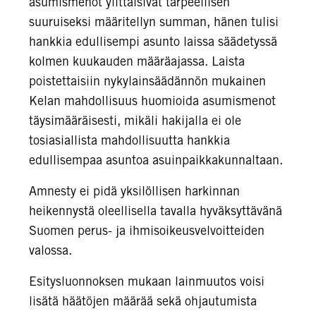
asumismenot ylittäisivät tarpeellisen
suuruiseksi määritellyn summan, hänen tulisi
hankkia edullisempi asunto laissa säädetyssä
kolmen kuukauden määräajassa.
Laista
poistettaisiin
nykylainsäädännön mukainen
Kelan mahdollisuus huomioida asumismenot
täysimääräisesti, mikäli hakijalla ei ole
tosiasiallista mahdollisuutta hankkia
edullisempaa asuntoa asuinpaikkakunnaltaan.
Amnesty ei pidä yksilöllisen harkinnan
heikennystä oleellisella tavalla hyväksyttävänä
Suomen perus- ja ihmisoikeusvelvoitteiden
valossa.
Esitysluonnoksen mukaan lainmuutos voisi
lisätä häätöjen määrää sekä ohjautumista