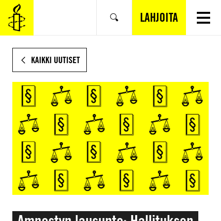
SIIRRY
VARSINAISEEN
LAHJOITA
Hae
SISÄLTÖÖN
KAIKKI UUTISET
Amnestyn lausunto: Hallituksen