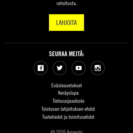
rahoitusta.
LAHJOITA
SEURAA MEITÄ:
Facebook
Twitter
YouTube
Instagram
Evästeasetukset
Keräyslupa
Tietosuojaseloste
Toistuvan lahjoituksen ehdot
Tuotetiedot ja toimitusehdot
© 2026 Amnesty