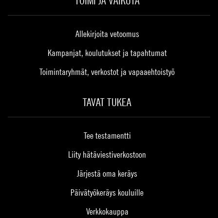
TOIMI JA VAIKUTA
Allekirjoita vetoomus
Kampanjat, koulutukset ja tapahtumat
Toimintaryhmät, verkostot ja vapaaehtoistyö
TAVAT TUKEA
Tee testamentti
Liity hätäviestiverkostoon
Järjestä oma keräys
Päivätyökeräys kouluille
Verkkokauppa