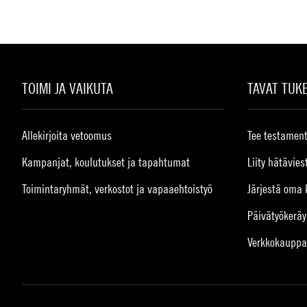
TOIMI JA VAIKUTA
TAVAT TUK
Allekirjoita vetoomus
Tee testament
Kampanjat, koulutukset ja tapahtumat
Liity hätävies
Toimintaryhmät, verkostot ja vapaaehtoistyö
Järjestä oma 
Päivätyökeräy
Verkkokauppa