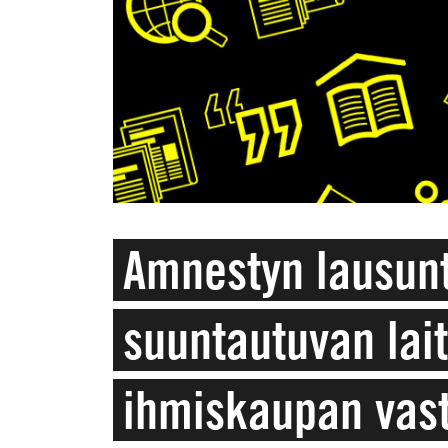
Amnestyn lausunt
suuntautuvan lai
ihmiskaupan vast