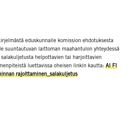
kirjelmästä eduskunnalle komission ehdotuksesta
lle suuntautuvan laittoman maahantulon yhteydessä
lakuljetusta helpottavien tai harjoittavien
imenpiteistä luettavissa oheisen linkin kautta:
AI FI
minnan rajoittaminen_salakuljetus