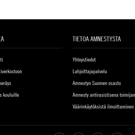
EA
TIETOA AMNESTYSTA
ti
Yhteystiedot
tiverkostoon
Lahjoittajapalvelu
keräys
Amnestyn Suomen osasto
s kouluille
Amnesty antirasistisena toimija
Väärinkäytöksistä ilmoittaminen