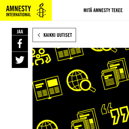
SIIRRY
VARSINAISEEN
MITÄ AMNESTY TEKEE
SISÄLTÖÖN
JAA
KAIKKI UUTISET