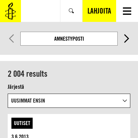
SIIRRY
VARSINAISEEN
LAHJOITA
Hae
SISÄLTÖÖN
AMNESTYPOSTI
2 004 results
Järjestä
UUTISET
3.6.2013