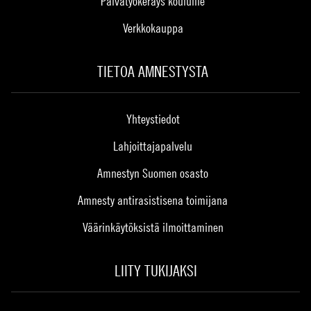
Päivätyökeräys kouluille
Verkkokauppa
TIETOA AMNESTYSTA
Yhteystiedot
Lahjoittajapalvelu
Amnestyn Suomen osasto
Amnesty antirasistisena toimijana
Väärinkäytöksistä ilmoittaminen
LIITY TUKIJAKSI