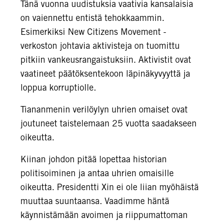
Tänä vuonna uudistuksia vaativia kansalaisia
on vaiennettu entistä tehokkaammin.
Esimerkiksi New Citizens Movement -
verkoston johtavia aktivisteja on tuomittu
pitkiin vankeusrangaistuksiin. Aktivistit ovat
vaatineet päätöksentekoon läpinäkyvyyttä ja
loppua korruptiolle.
Tiananmenin verilöylyn uhrien omaiset ovat
joutuneet taistelemaan 25 vuotta saadakseen
oikeutta.
Kiinan johdon pitää lopettaa historian
politisoiminen ja antaa uhrien omaisille
oikeutta. Presidentti Xin ei ole liian myöhäistä
muuttaa suuntaansa. Vaadimme häntä
käynnistämään avoimen ja riippumattoman