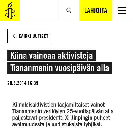
SIIRRY
VARSINAISEEN
LAHJOITA
Hae
SISÄLTÖÖN
KAIKKI UUTISET
Kiina vainoaa aktivisteja
Tiananmenin vuosipäivän alla
28.5.2014 16:39
Kiinalaisaktivistien laajamittaiset vainot
Tiananmenin verilöylyn 25-vuotispäivän alla
paljastavat presidentti Xi Jinpingin puheet
avoimuudesta ja uudistuksista tyhjiksi.