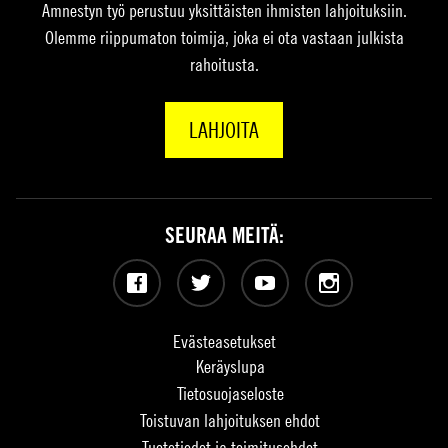
Amnestyn työ perustuu yksittäisten ihmisten lahjoituksiin.
Olemme riippumaton toimija, joka ei ota vastaan julkista
rahoitusta.
LAHJOITA
SEURAA MEITÄ:
Facebook
Twitter
YouTube
Instagram
Evästeasetukset
Keräyslupa
Tietosuojaseloste
Toistuvan lahjoituksen ehdot
Tuotetiedot ja toimitusehdot