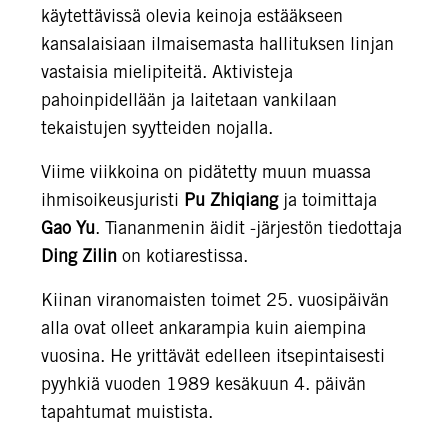
käytettävissä olevia keinoja estääkseen
kansalaisiaan ilmaisemasta hallituksen linjan
vastaisia mielipiteitä. Aktivisteja
pahoinpidellään ja laitetaan vankilaan
tekaistujen syytteiden nojalla.
Viime viikkoina on pidätetty muun muassa
ihmisoikeusjuristi
Pu Zhiqiang
ja toimittaja
Gao Yu
. Tiananmenin äidit -järjestön tiedottaja
Ding Zilin
on kotiarestissa.
Kiinan viranomaisten toimet 25. vuosipäivän
alla ovat olleet ankarampia kuin aiempina
vuosina. He yrittävät edelleen itsepintaisesti
pyyhkiä vuoden 1989 kesäkuun 4. päivän
tapahtumat muistista.