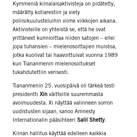
Kymmeniä kiinalaisaktivisteja on pidätetty,
määrätty kotiarestiin ja viety
poliisikuulusteluihin viime viikkojen aikana.
Aktivisteille on yhteistä se, että he ovat
yrittäneet kunnioittaa niiden satojen – ellei
jopa tuhansien – mielenosoittajien muistoa,
jotka kuolivat tai haavoittuivat vuonna 1989
kun Tiananmenin mielenosoitukset
tukahdutettiin verisesti.
Tiananmenin 25. vuosipäivä oli tärkeä testi
presidentti
Xin
väitteille suuremmasta
avoimuudesta. Xi näyttää valinneen sorron
uudistusten sijaan, sanoo Amnesty
Internationalin pääsihteeri
Salil Shetty
.
Kiinan hallitus käyttää edelleen kaikkia