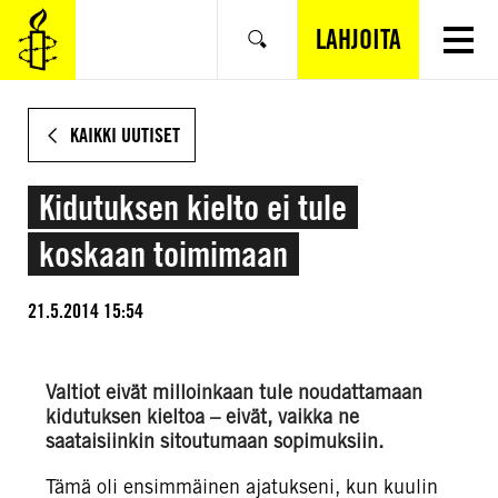
SIIRRY
VARSINAISEEN
LAHJOITA
Hae
SISÄLTÖÖN
KAIKKI UUTISET
Kidutuksen kielto ei tule
koskaan toimimaan
21.5.2014 15:54
Valtiot eivät milloinkaan tule noudattamaan
kidutuksen kieltoa – eivät, vaikka ne
saataisiinkin sitoutumaan sopimuksiin.
Tämä oli ensimmäinen ajatukseni, kun kuulin