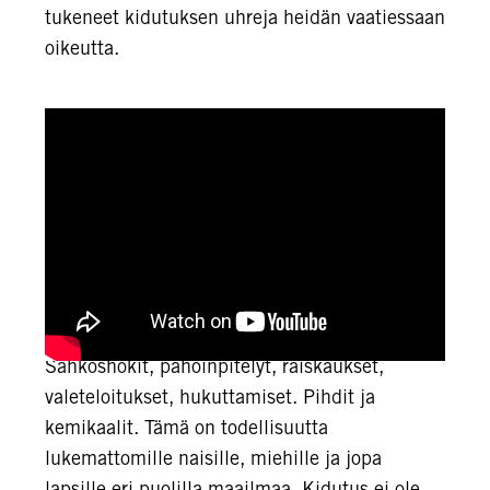
tukeneet kidutuksen uhreja heidän vaatiessaan
oikeutta.
Sähköshokit, pahoinpitelyt, raiskaukset,
valeteloitukset, hukuttamiset. Pihdit ja
kemikaalit. Tämä on todellisuutta
lukemattomille naisille, miehille ja jopa
lapsille eri puolilla maailmaa. Kidutus ei ole