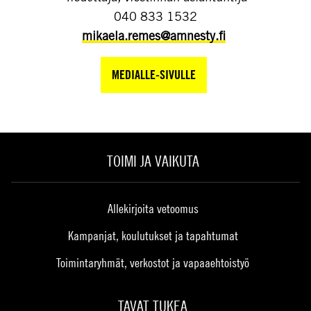
040 833 1532
mikaela.remes@amnesty.fi
MEDIALLE-SIVULLE
TOIMI JA VAIKUTA
Allekirjoita vetoomus
Kampanjat, koulutukset ja tapahtumat
Toimintaryhmät, verkostot ja vapaaehtoistyö
TAVAT TUKEA