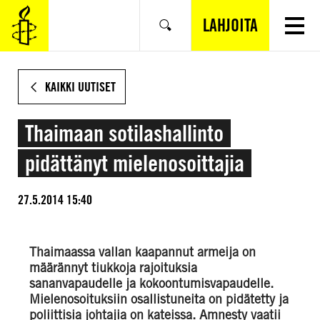
SIIRRY
VARSINAISEEN
LAHJOITA
Hae
SISÄLTÖÖN
KAIKKI UUTISET
Thaimaan sotilashallinto
pidättänyt mielenosoittajia
27.5.2014 15:40
Thaimaassa vallan kaapannut armeija on
määrännyt tiukkoja rajoituksia
sananvapaudelle ja kokoontumisvapaudelle.
Mielenosoituksiin osallistuneita on pidätetty ja
poliittisia johtajia on kateissa. Amnesty vaatii