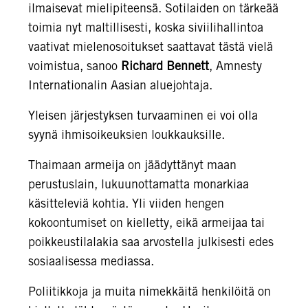
ilmaisevat mielipiteensä. Sotilaiden on tärkeää
toimia nyt maltillisesti, koska siviilihallintoa
vaativat mielenosoitukset saattavat tästä vielä
voimistua, sanoo
Richard Bennett
, Amnesty
Internationalin Aasian aluejohtaja.
Yleisen järjestyksen turvaaminen ei voi olla
syynä ihmisoikeuksien loukkauksille.
Thaimaan armeija on jäädyttänyt maan
perustuslain, lukuunottamatta monarkiaa
käsitteleviä kohtia. Yli viiden hengen
kokoontumiset on kielletty, eikä armeijaa tai
poikkeustilalakia saa arvostella julkisesti edes
sosiaalisessa mediassa.
Poliitikkoja ja muita nimekkäitä henkilöitä on