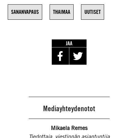
SANANVAPAUS
THAIMAA
UUTISET
JAA
Mediayhteydenotot
Mikaela Remes
Tiedottaja, viestinnän asiantuntija