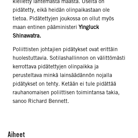
kielletty lähtemästä maasta. Useita on
pidätetty, eikä heidän olinpaikastaan ole
tietoa. Pidätettyjen joukossa on ollut myös
maan entinen pääministeri
Yingluck
Shinawatra.
Poliittisten johtajien pidätykset ovat erittäin
huolestuttavia. Sotilashallinnon on välittömästi
kerrottava pidätettyjen olinpaikka ja
perusteltava minkä lainsäädännön nojalla
pidätykset on tehty. Ketään ei tule pidättää
rauhanomaisen poliittisen toimintansa takia,
sanoo Richard Bennett.
Aiheet