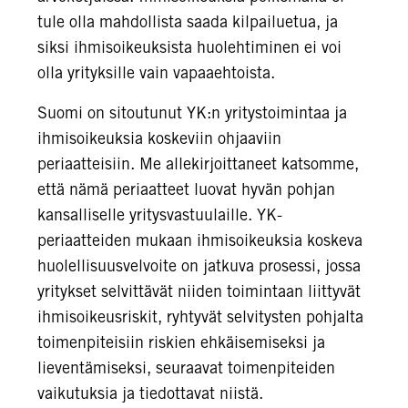
tule olla mahdollista saada kilpailuetua, ja
siksi ihmisoikeuksista huolehtiminen ei voi
olla yrityksille vain vapaaehtoista.
Suomi on sitoutunut YK:n yritystoimintaa ja
ihmisoikeuksia koskeviin ohjaaviin
periaatteisiin. Me allekirjoittaneet katsomme,
että nämä periaatteet luovat hyvän pohjan
kansalliselle yritysvastuulaille. YK-
periaatteiden mukaan ihmisoikeuksia koskeva
huolellisuusvelvoite on jatkuva prosessi, jossa
yritykset selvittävät niiden toimintaan liittyvät
ihmisoikeusriskit, ryhtyvät selvitysten pohjalta
toimenpiteisiin riskien ehkäisemiseksi ja
lieventämiseksi, seuraavat toimenpiteiden
vaikutuksia ja tiedottavat niistä.