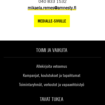
040 833 1532
mikaela.remes@amnesty.fi
MEDIALLE-SIVULLE
TOIMI JA VAIKUTA
Allekirjoita vetoomus
Kampanjat, koulutukset ja tapahtumat
Toimintaryhmät, verkostot ja vapaaehtoistyö
TAVAT TUKEA