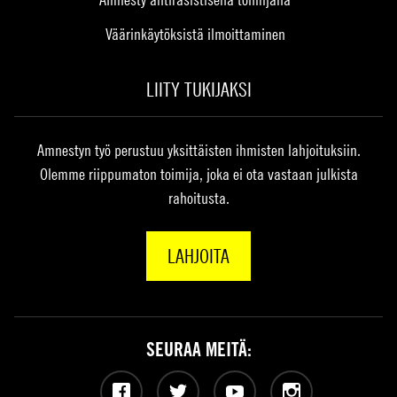
Väärinkäytöksistä ilmoittaminen
LIITY TUKIJAKSI
Amnestyn työ perustuu yksittäisten ihmisten lahjoituksiin.
Olemme riippumaton toimija, joka ei ota vastaan julkista
rahoitusta.
LAHJOITA
SEURAA MEITÄ:
Facebook
Twitter
YouTube
Instagram