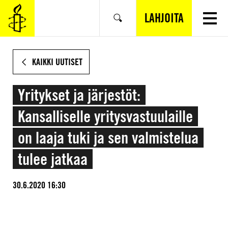
SIIRRY
VARSINAISEEN
LAHJOITA
Hae
SISÄLTÖÖN
KAIKKI UUTISET
Yritykset ja järjestöt:
Kansalliselle yritysvastuulaille
on laaja tuki ja sen valmistelua
tulee jatkaa
30.6.2020 16:30