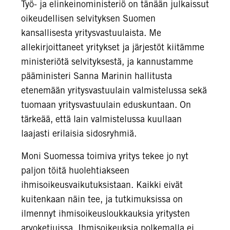
Työ- ja elinkeinoministeriö on tänään julkaissut
oikeudellisen selvityksen Suomen
kansallisesta yritysvastuulaista. Me
allekirjoittaneet yritykset ja järjestöt kiitämme
ministeriötä selvityksestä, ja kannustamme
pääministeri Sanna Marinin hallitusta
etenemään yritysvastuulain valmistelussa sekä
tuomaan yritysvastuulain eduskuntaan. On
tärkeää, että lain valmistelussa kuullaan
laajasti erilaisia sidosryhmiä.
Moni Suomessa toimiva yritys tekee jo nyt
paljon töitä huolehtiakseen
ihmisoikeusvaikutuksistaan. Kaikki eivät
kuitenkaan näin tee, ja tutkimuksissa on
ilmennyt ihmisoikeusloukkauksia yritysten
arvoketjuissa. Ihmisoikeuksia polkemalla ei