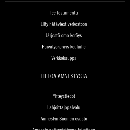
Tee testamentti
Liity hätäviestiverkostoon
Järjestä oma keräys
Päivätyökeräys kouluille
Verkkokauppa
TIETOA AMNESTYSTA
Yhteystiedot
Lahjoittajapalvelu
Amnestyn Suomen osasto
Amnesty antirasistisena toimijana