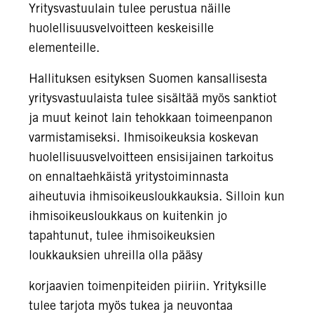
Yritysvastuulain tulee perustua näille
huolellisuusvelvoitteen keskeisille
elementeille.
Hallituksen esityksen Suomen kansallisesta
yritysvastuulaista tulee sisältää myös sanktiot
ja muut keinot lain tehokkaan toimeenpanon
varmistamiseksi. Ihmisoikeuksia koskevan
huolellisuusvelvoitteen ensisijainen tarkoitus
on ennaltaehkäistä yritystoiminnasta
aiheutuvia ihmisoikeusloukkauksia. Silloin kun
ihmisoikeusloukkaus on kuitenkin jo
tapahtunut, tulee ihmisoikeuksien
loukkauksien uhreilla olla pääsy
korjaavien toimenpiteiden piiriin. Yrityksille
tulee tarjota myös tukea ja neuvontaa