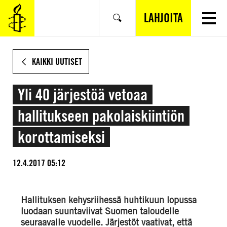
SIIRRY
VARSINAISEEN
LAHJOITA
Hae
SISÄLTÖÖN
KAIKKI UUTISET
Yli 40 järjestöä vetoaa
hallitukseen pakolaiskiintiön
korottamiseksi
12.4.2017 05:12
Hallituksen kehysriihessä huhtikuun lopussa
luodaan suuntaviivat Suomen taloudelle
seuraavalle vuodelle. Järjestöt vaativat, että