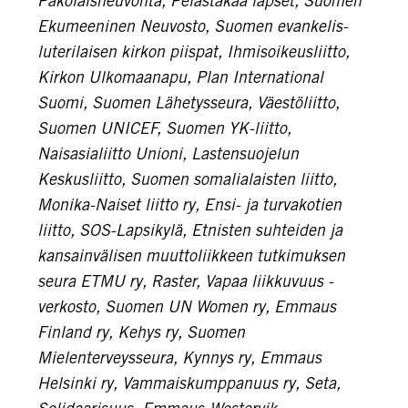
Pakolaisneuvonta, Pelastakaa lapset, Suomen
Ekumeeninen Neuvosto, Suomen evankelis-
luterilaisen kirkon piispat, Ihmisoikeusliitto,
Kirkon Ulkomaanapu, Plan International
Suomi, Suomen Lähetysseura, Väestöliitto,
Suomen UNICEF, Suomen YK-liitto,
Naisasialiitto Unioni, Lastensuojelun
Keskusliitto, Suomen somalialaisten liitto,
Monika-Naiset liitto ry, Ensi- ja turvakotien
liitto, SOS-Lapsikylä, Etnisten suhteiden ja
kansainvälisen muuttoliikkeen tutkimuksen
seura ETMU ry, Raster, Vapaa liikkuvuus -
verkosto, Suomen UN Women ry, Emmaus
Finland ry, Kehys ry, Suomen
Mielenterveysseura, Kynnys ry, Emmaus
Helsinki ry, Vammaiskumppanuus ry, Seta,