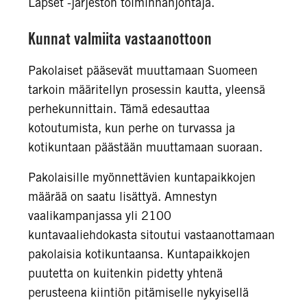
Lapset -järjestön toiminnanjohtaja.
Kunnat valmiita vastaanottoon
Pakolaiset pääsevät muuttamaan Suomeen
tarkoin määritellyn prosessin kautta, yleensä
perhekunnittain. Tämä edesauttaa
kotoutumista, kun perhe on turvassa ja
kotikuntaan päästään muuttamaan suoraan.
Pakolaisille myönnettävien kuntapaikkojen
määrää on saatu lisättyä. Amnestyn
vaalikampanjassa yli 2100
kuntavaaliehdokasta sitoutui vastaanottamaan
pakolaisia kotikuntaansa. Kuntapaikkojen
puutetta on kuitenkin pidetty yhtenä
perusteena kiintiön pitämiselle nykyisellä