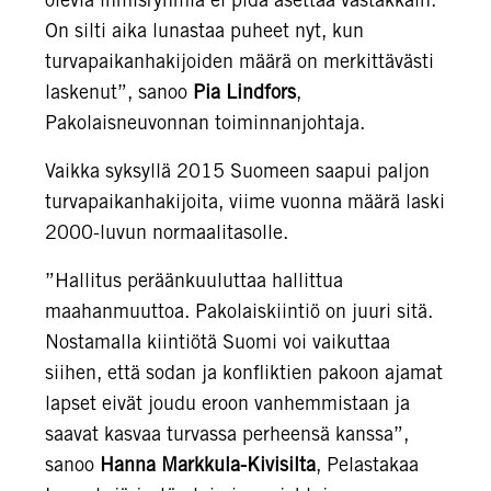
On silti aika lunastaa puheet nyt, kun
turvapaikanhakijoiden määrä on merkittävästi
laskenut”, sanoo
Pia Lindfors
,
Pakolaisneuvonnan toiminnanjohtaja.
Vaikka syksyllä 2015 Suomeen saapui paljon
turvapaikanhakijoita, viime vuonna määrä laski
2000-luvun normaalitasolle.
”Hallitus peräänkuuluttaa hallittua
maahanmuuttoa. Pakolaiskiintiö on juuri sitä.
Nostamalla kiintiötä Suomi voi vaikuttaa
siihen, että sodan ja konfliktien pakoon ajamat
lapset eivät joudu eroon vanhemmistaan ja
saavat kasvaa turvassa perheensä kanssa”,
sanoo
Hanna Markkula-Kivisilta
, Pelastakaa