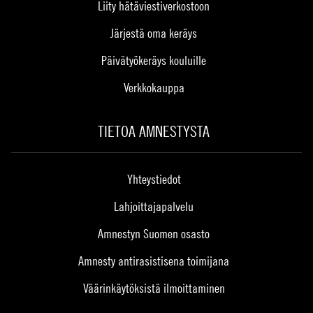
Liity hätäviestiverkostoon
Järjestä oma keräys
Päivätyökeräys kouluille
Verkkokauppa
TIETOA AMNESTYSTA
Yhteystiedot
Lahjoittajapalvelu
Amnestyn Suomen osasto
Amnesty antirasistisena toimijana
Väärinkäytöksistä ilmoittaminen