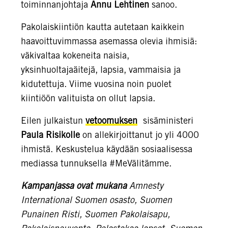
toiminnanjohtaja
Annu Lehtinen
sanoo.
Pakolaiskiintiön kautta autetaan kaikkein
haavoittuvimmassa asemassa olevia ihmisiä:
väkivaltaa kokeneita naisia,
yksinhuoltajaäitejä, lapsia, vammaisia ja
kidutettuja. Viime vuosina noin puolet
kiintiöön valituista on ollut lapsia.
Eilen julkaistun
vetoomuksen
sisäministeri
Paula Risikolle
on allekirjoittanut jo yli 4000
ihmistä. Keskustelua käydään sosiaalisessa
mediassa tunnuksella #MeVälitämme.
Kampanjassa ovat mukana
Amnesty
International Suomen osasto, Suomen
Punainen Risti, Suomen Pakolaisapu,