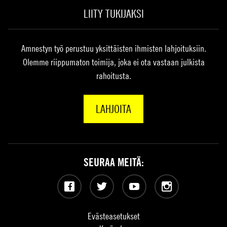
LIITY TUKIJAKSI
Amnestyn työ perustuu yksittäisten ihmisten lahjoituksiin.
Olemme riippumaton toimija, joka ei ota vastaan julkista
rahoitusta.
LAHJOITA
SEURAA MEITÄ:
Facebook
Twitter
YouTube
Instagram
Evästeasetukset