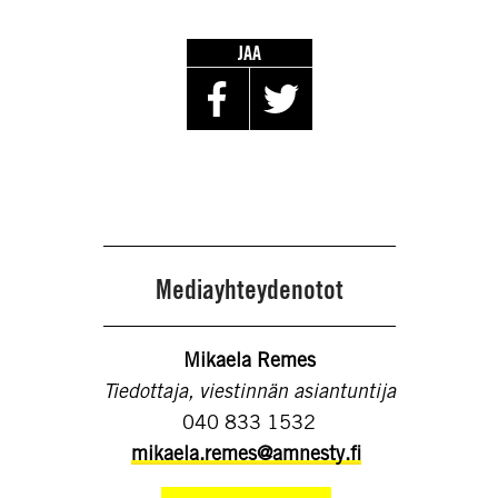
JAA
Mediayhteydenotot
Mikaela Remes
Tiedottaja, viestinnän asiantuntija
040 833 1532
mikaela.remes@amnesty.fi