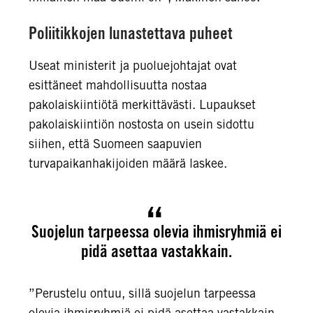
Poliitikkojen lunastettava puheet
Useat ministerit ja puoluejohtajat ovat
esittäneet mahdollisuutta nostaa
pakolaiskiintiötä merkittävästi. Lupaukset
pakolaiskiintiön nostosta on usein sidottu
siihen, että Suomeen saapuvien
turvapaikanhakijoiden määrä laskee.
Suojelun tarpeessa olevia ihmisryhmiä ei
pidä asettaa vastakkain.
”Perustelu ontuu, sillä suojelun tarpeessa
olevia ihmisryhmiä ei pidä asettaa vastakkain.