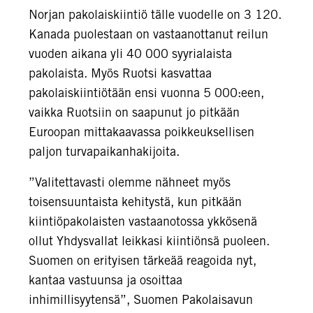
Norjan pakolaiskiintiö tälle vuodelle on 3 120.
Kanada puolestaan on vastaanottanut reilun
vuoden aikana yli 40 000 syyrialaista
pakolaista. Myös Ruotsi kasvattaa
pakolaiskiintiötään ensi vuonna 5 000:een,
vaikka Ruotsiin on saapunut jo pitkään
Euroopan mittakaavassa poikkeuksellisen
paljon turvapaikanhakijoita.
”Valitettavasti olemme nähneet myös
toisensuuntaista kehitystä, kun pitkään
kiintiöpakolaisten vastaanotossa ykkösenä
ollut Yhdysvallat leikkasi kiintiönsä puoleen.
Suomen on erityisen tärkeää reagoida nyt,
kantaa vastuunsa ja osoittaa
inhimillisyytensä”, Suomen Pakolaisavun