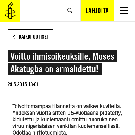
SIIRRY
VARSINAISEEN
LAHJOITA
Hae
SISÄLTÖÖN
KAIKKI UUTISET
Voitto ihmisoikeuksille, Moses
Akatugba on armahdettu!
29.5.2015 13:01
Toivottomampaa tilannetta on vaikea kuvitella.
Yhdeksän vuotta sitten 16-vuotiaana pidätetty,
kidutettu ja kuolemaantuomittu nuorukainen
viruu nigerialaisen vankilan kuolemansellissä.
Odottaa hirttotuomiota.