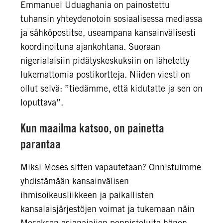
Emmanuel Uduaghania on painostettu
tuhansin yhteydenotoin sosiaalisessa mediassa
ja sähköpostitse, useampana kansainvälisesti
koordinoituna ajankohtana. Suoraan
nigerialaisiin pidätyskeskuksiin on lähetetty
lukemattomia postikortteja. Niiden viesti on
ollut selvä: ”tiedämme, että kidutatte ja sen on
loputtava”.
Kun maailma katsoo, on painetta
parantaa
Miksi Moses sitten vapautetaan? Onnistuimme
yhdistämään kansainvälisen
ihmisoikeusliikkeen ja paikallisten
kansalaisjärjestöjen voimat ja tukemaan näin
Moseksen asianajajien ponnisteluita hänen