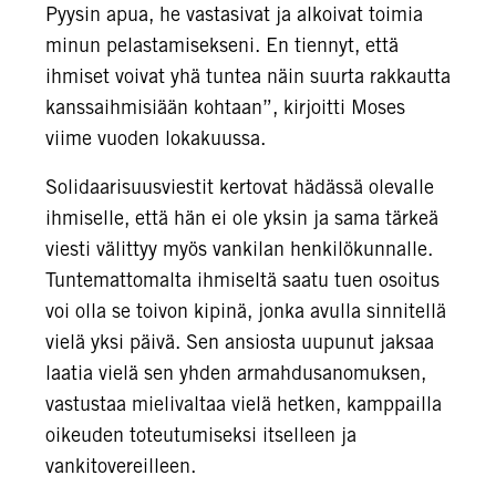
Pyysin apua, he vastasivat ja alkoivat toimia
minun pelastamisekseni. En tiennyt, että
ihmiset voivat yhä tuntea näin suurta rakkautta
kanssaihmisiään kohtaan”, kirjoitti Moses
viime vuoden lokakuussa.
Solidaarisuusviestit kertovat hädässä olevalle
ihmiselle, että hän ei ole yksin ja sama tärkeä
viesti välittyy myös vankilan henkilökunnalle.
Tuntemattomalta ihmiseltä saatu tuen osoitus
voi olla se toivon kipinä, jonka avulla sinnitellä
vielä yksi päivä. Sen ansiosta uupunut jaksaa
laatia vielä sen yhden armahdusanomuksen,
vastustaa mielivaltaa vielä hetken, kamppailla
oikeuden toteutumiseksi itselleen ja
vankitovereilleen.