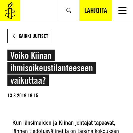
SIIRRY
VARSINAISEEN
LAHJOITA
Hae
SISÄLTÖÖN
KAIKKI UUTISET
Voiko Kiinan
ihmisoikeustilanteeseen
vaikuttaa?
13.3.2019 19:15
Kun länsimaiden ja Kiinan johtajat tapaavat
,
lännen tiedotusvälineillä on tapana kokouksen