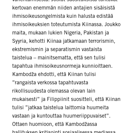
kertovan enemmän niiden antajien sisäisistä
ihmisoikeusongelmista kuin halusta edistää
ihmisoikeuksien toteutumista Kiinassa. Joukko
maita, mukaan lukien Nigeria, Pakistan ja
Syyria, kehotti Kiinaa jatkamaan terrorismin,
ekstremismin ja separatismin vastaista
taistelua – mainitsematta, että sen tulisi
tapahtua ihmisoikeusnormeja kunnioittaen.
Kambodža ehdotti, että Kiinan tulisi
”rangaista verkossa tapahtuvasta
rikollisuudesta olemassa olevan lain
mukaisesti” ja Filippiinit suositteli, että Kiinan
tulisi ”jatkaa taistelua laittomia huumeita
vastaan ja kuntouttaa huumeriippuvaiset”.
Ottaen huomioon, että Kambodžassa
hallituksen kritisointi sosiaalisessa mediassa