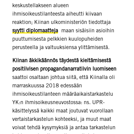
keskustellakseen alueen
ihmisoikeustilanteesta aiheutti kiivaan
reaktion; Kiinan ulkoministeriön tiedottaja
syytti diplomaatteja
maan sisäisiin asioihin
puuttumisesta pelkkien kuulopuheiden
perusteella ja valtuuksiensa ylittämisestä.
Kiinan äkkikäännös täydestä kieltämisestä
positiivisen propagandanarratiivin luomiseen
saattoi osaltaan johtua siitä, että Kiinalla oli
marraskuussa 2018 edessään
ihmisoikeustilanteen määräaikaistarkastelu
YK:n ihmisoikeusneuvostossa: ns. UPR-
käsittelyssä kaikki maat joutuvat vuorollaan
vertaistarkastelun kohteeksi, ja muut maat
voivat tehdä kysymyksiä ja antaa tarkastelun