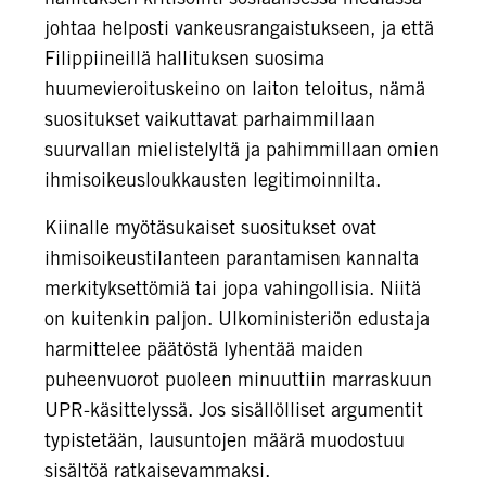
johtaa helposti vankeusrangaistukseen, ja että
Filippiineillä hallituksen suosima
huumevieroituskeino on laiton teloitus, nämä
suositukset vaikuttavat parhaimmillaan
suurvallan mielistelyltä ja pahimmillaan omien
ihmisoikeusloukkausten legitimoinnilta.
Kiinalle myötäsukaiset suositukset ovat
ihmisoikeustilanteen parantamisen kannalta
merkityksettömiä tai jopa vahingollisia. Niitä
on kuitenkin paljon. Ulkoministeriön edustaja
harmittelee päätöstä lyhentää maiden
puheenvuorot puoleen minuuttiin marraskuun
UPR-käsittelyssä. Jos sisällölliset argumentit
typistetään, lausuntojen määrä muodostuu
sisältöä ratkaisevammaksi.