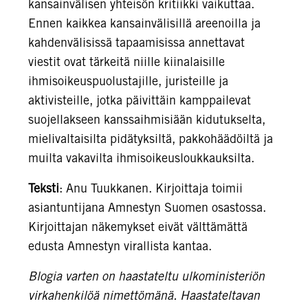
kansainvälisen yhteisön kritiikki vaikuttaa.
Ennen kaikkea kansainvälisillä areenoilla ja
kahdenvälisissä tapaamisissa annettavat
viestit ovat tärkeitä niille kiinalaisille
ihmisoikeuspuolustajille, juristeille ja
aktivisteille, jotka päivittäin kamppailevat
suojellakseen kanssaihmisiään kidutukselta,
mielivaltaisilta pidätyksiltä, pakkohäädöiltä ja
muilta vakavilta ihmisoikeusloukkauksilta.
Teksti
: Anu Tuukkanen. Kirjoittaja toimii
asiantuntijana Amnestyn Suomen osastossa.
Kirjoittajan näkemykset eivät välttämättä
edusta Amnestyn virallista kantaa.
Blogia varten on haastateltu ulkoministeriön
virkahenkilöä nimettömänä. Haastateltavan