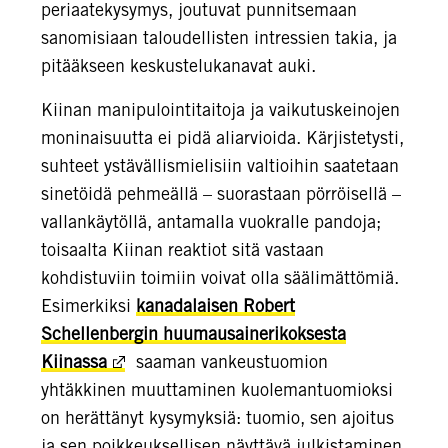
periaatekysymys, joutuvat punnitsemaan
sanomisiaan taloudellisten intressien takia, ja
pitääkseen keskustelukanavat auki.
Kiinan manipulointitaitoja ja vaikutuskeinojen
moninaisuutta ei pidä aliarvioida. Kärjistetysti,
suhteet ystävällismielisiin valtioihin saatetaan
sinetöidä pehmeällä – suorastaan pörröisellä –
vallankäytöllä, antamalla vuokralle pandoja;
toisaalta Kiinan reaktiot sitä vastaan
kohdistuviin toimiin voivat olla säälimättömiä.
Esimerkiksi
kanadalaisen Robert
Schellenbergin huumausainerikoksesta
Kiinassa
saaman vankeustuomion
yhtäkkinen muuttaminen kuolemantuomioksi
on herättänyt kysymyksiä: tuomio, sen ajoitus
ja sen poikkeuksellisen näyttävä julkistaminen