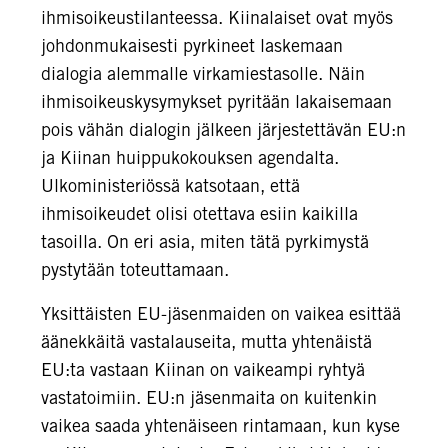
ihmisoikeustilanteessa. Kiinalaiset ovat myös
johdonmukaisesti pyrkineet laskemaan
dialogia alemmalle virkamiestasolle. Näin
ihmisoikeuskysymykset pyritään lakaisemaan
pois vähän dialogin jälkeen järjestettävän EU:n
ja Kiinan huippukokouksen agendalta.
Ulkoministeriössä katsotaan, että
ihmisoikeudet olisi otettava esiin kaikilla
tasoilla. On eri asia, miten tätä pyrkimystä
pystytään toteuttamaan.
Yksittäisten EU-jäsenmaiden on vaikea esittää
äänekkäitä vastalauseita, mutta yhtenäistä
EU:ta vastaan Kiinan on vaikeampi ryhtyä
vastatoimiin. EU:n jäsenmaita on kuitenkin
vaikea saada yhtenäiseen rintamaan, kun kyse