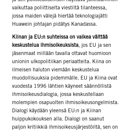
vaikuttaa poliittiselta viestiltä tilanteessa,
jossa maiden välejä hiertää teknologiajätti
Huawein johtajan pidätys Kanadassa.
Kiinan ja EU:n suhteissa on vaikea välttää
keskustelua ihmisoikeuksista
, jos EU ja sen
jäsenmaat millään tavalla ottavat huomioon
unionin ulkopolitiikan periaatteita. Kiina on
ilmeisen haluton viemään keskustelua
muodollisuuksia pidemmälle. EU ja Kiina ovat
vuodesta 1996 lähtien käyneet säännöllistä
ihmisoikeusdialogia, jossa keskustellaan
molempien osapuolten ihmisoikeusongelmista.
Dialogi käydään yleensä EU:n ja Kiinan
huippukokouksen alla. Dialogi on saanut
paljon kritiikkiä ihmisoikeusjärjestöiltä, sen on