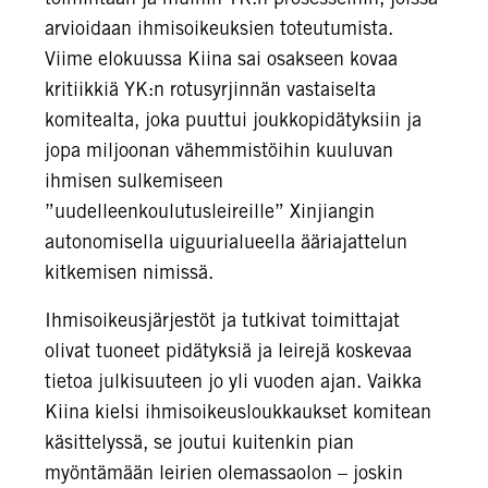
arvioidaan ihmisoikeuksien toteutumista.
Viime elokuussa Kiina sai osakseen kovaa
kritiikkiä YK:n rotusyrjinnän vastaiselta
komitealta, joka puuttui joukkopidätyksiin ja
jopa miljoonan vähemmistöihin kuuluvan
ihmisen sulkemiseen
”uudelleenkoulutusleireille” Xinjiangin
autonomisella uiguurialueella ääriajattelun
kitkemisen nimissä.
Ihmisoikeusjärjestöt ja tutkivat toimittajat
olivat tuoneet pidätyksiä ja leirejä koskevaa
tietoa julkisuuteen jo yli vuoden ajan. Vaikka
Kiina kielsi ihmisoikeusloukkaukset komitean
käsittelyssä, se joutui kuitenkin pian
myöntämään leirien olemassaolon – joskin