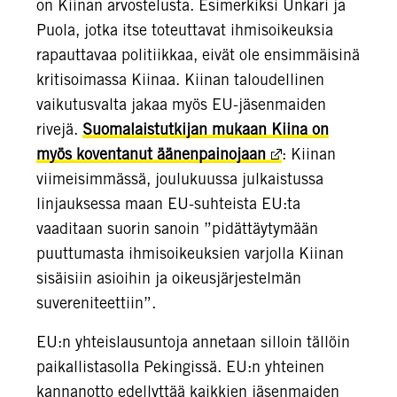
on Kiinan arvostelusta. Esimerkiksi Unkari ja
Puola, jotka itse toteuttavat ihmisoikeuksia
rapauttavaa politiikkaa, eivät ole ensimmäisinä
kritisoimassa Kiinaa. Kiinan taloudellinen
vaikutusvalta jakaa myös EU-jäsenmaiden
rivejä.
Suomalaistutkijan mukaan Kiina on
myös koventanut äänenpainojaan
: Kiinan
viimeisimmässä, joulukuussa julkaistussa
linjauksessa maan EU-suhteista EU:ta
vaaditaan suorin sanoin ”pidättäytymään
puuttumasta ihmisoikeuksien varjolla Kiinan
sisäisiin asioihin ja oikeusjärjestelmän
suvereniteettiin”.
EU:n yhteislausuntoja annetaan silloin tällöin
paikallistasolla Pekingissä. EU:n yhteinen
kannanotto edellyttää kaikkien jäsenmaiden