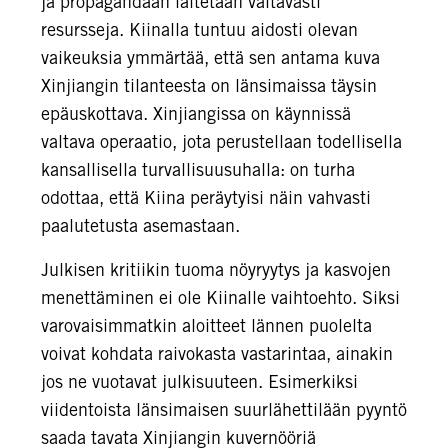
ja propagandaan laitetaan valtavasti
resursseja. Kiinalla tuntuu aidosti olevan
vaikeuksia ymmärtää, että sen antama kuva
Xinjiangin tilanteesta on länsimaissa täysin
epäuskottava. Xinjiangissa on käynnissä
valtava operaatio, jota perustellaan todellisella
kansallisella turvallisuusuhalla: on turha
odottaa, että Kiina peräytyisi näin vahvasti
paalutetusta asemastaan.
Julkisen kritiikin tuoma nöyryytys ja kasvojen
menettäminen ei ole Kiinalle vaihtoehto. Siksi
varovaisimmatkin aloitteet lännen puolelta
voivat kohdata raivokasta vastarintaa, ainakin
jos ne vuotavat julkisuuteen. Esimerkiksi
viidentoista länsimaisen suurlähettilään pyyntö
saada tavata Xinjiangin kuvernööriä