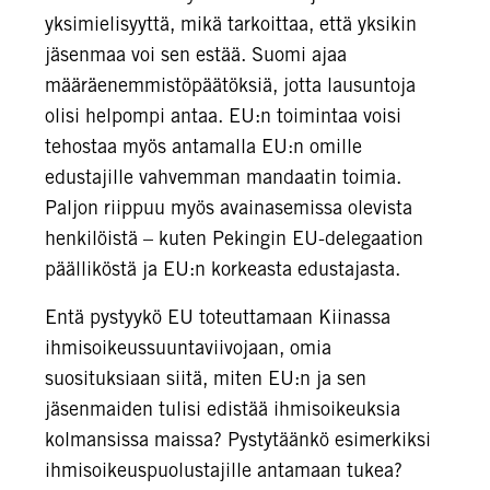
yksimielisyyttä, mikä tarkoittaa, että yksikin
jäsenmaa voi sen estää. Suomi ajaa
määräenemmistöpäätöksiä, jotta lausuntoja
olisi helpompi antaa. EU:n toimintaa voisi
tehostaa myös antamalla EU:n omille
edustajille vahvemman mandaatin toimia.
Paljon riippuu myös avainasemissa olevista
henkilöistä – kuten Pekingin EU-delegaation
päälliköstä ja EU:n korkeasta edustajasta.
Entä pystyykö EU toteuttamaan Kiinassa
ihmisoikeussuuntaviivojaan, omia
suosituksiaan siitä, miten EU:n ja sen
jäsenmaiden tulisi edistää ihmisoikeuksia
kolmansissa maissa? Pystytäänkö esimerkiksi
ihmisoikeuspuolustajille antamaan tukea?