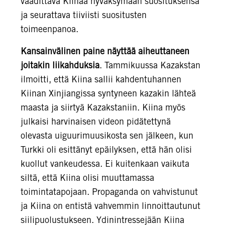
vaadittava Kiinaa hyväksymään suosituksensa
ja seurattava tiiviisti suositusten
toimeenpanoa.
Kansainvälinen paine näyttää aiheuttaneen
joitakin liikahduksia
. Tammikuussa Kazakstan
ilmoitti, että Kiina sallii kahdentuhannen
Kiinan Xinjiangissa syntyneen kazakin lähteä
maasta ja siirtyä Kazakstaniin. Kiina myös
julkaisi harvinaisen videon pidätettynä
olevasta uiguurimuusikosta sen jälkeen, kun
Turkki oli esittänyt epäilyksen, että hän olisi
kuollut vankeudessa. Ei kuitenkaan vaikuta
siltä, että Kiina olisi muuttamassa
toimintatapojaan. Propaganda on vahvistunut
ja Kiina on entistä vahvemmin linnoittautunut
siilipuolustukseen. Ydinintressejään Kiina