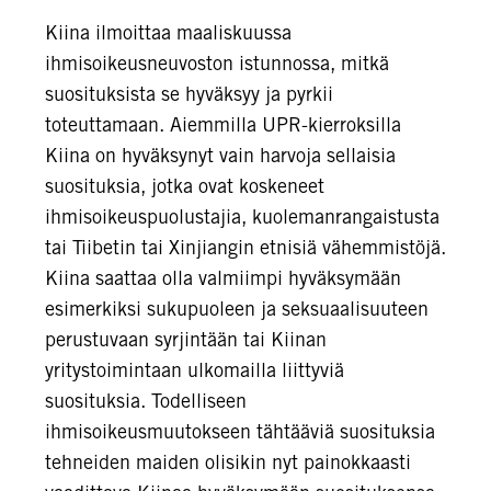
Kiina ilmoittaa maaliskuussa
ihmisoikeusneuvoston istunnossa, mitkä
suosituksista se hyväksyy ja pyrkii
toteuttamaan. Aiemmilla UPR-kierroksilla
Kiina on hyväksynyt vain harvoja sellaisia
suosituksia, jotka ovat koskeneet
ihmisoikeuspuolustajia, kuolemanrangaistusta
tai Tiibetin tai Xinjiangin etnisiä vähemmistöjä.
Kiina saattaa olla valmiimpi hyväksymään
esimerkiksi sukupuoleen ja seksuaalisuuteen
perustuvaan syrjintään tai Kiinan
yritystoimintaan ulkomailla liittyviä
suosituksia. Todelliseen
ihmisoikeusmuutokseen tähtääviä suosituksia
tehneiden maiden olisikin nyt painokkaasti