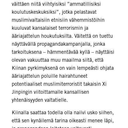
väittäen niitä viihtyisiksi ”ammatillisiksi
koulutuskeskuksiksi”, jotka pelastavat
muslimivaltaisiin etnisiin vähemmistöihin
kuuluvat kansalaiset terrorismin ja
ääriajattelun houkutuksilta. Väitettä on tuettu
näyttävällä propagandakampanjalla, jonka
tarkoituksena – hämmentävää kyllä – näyttäisi
olevan vakuuttaa muu maailma siitä, että
Kiinan pyrkimyksenä on vain lempeästi ohjata
ääriajattelun poluille hairahtuneet
potentiaaliset muslimiterroristit takaisin Xi
Jinpingin viitoittamalle kansallisen
yhtenäisyyden valtatielle.
Kiinalla saattaa todella olla naiivi usko siihen,
että sen kynäilemä tarina oikeasti menee läpi,