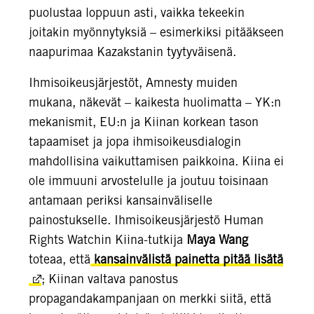
puolustaa loppuun asti, vaikka tekeekin
joitakin myönnytyksiä – esimerkiksi pitääkseen
naapurimaa Kazakstanin tyytyväisenä.
Ihmisoikeusjärjestöt, Amnesty muiden
mukana, näkevät – kaikesta huolimatta – YK:n
mekanismit, EU:n ja Kiinan korkean tason
tapaamiset ja jopa ihmisoikeusdialogin
mahdollisina vaikuttamisen paikkoina. Kiina ei
ole immuuni arvostelulle ja joutuu toisinaan
antamaan periksi kansainväliselle
painostukselle. Ihmisoikeusjärjestö Human
Rights Watchin Kiina-tutkija
Maya Wang
toteaa, että
kansainvälistä painetta pitää lisätä
; Kiinan valtava panostus
propagandakampanjaan on merkki siitä, että