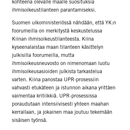
kohteena olevalle maalle suosituksia
ihmisoikeustilanteen parantamiseksi.
Suomen ulkoministeriössä nähdään, että YK:n
foorumeilla on merkitystä keskustelussa
Kiinan ihmisoikeustilanteesta. Kiina
kyseenalaistaa maan tilanteen käsittelyn
julkisilla foorumeilla, mutta
ihmisoikeusneuvosto on nimenomaan luotu
ihmisoikeusasioiden julkista tarkastelua
varten. Kiina panostaa UPR-prosessiin
vahvasti etukäteen ja istunnon aikana yrittäen
vaimentaa kritiikkiä. UPR-prosessissa
poraudutaan intensiivisesti yhteen maahan
kerrallaan, ja jokainen maa joutuu tekemään
sisäisen työnsä.