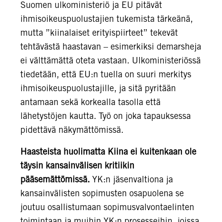
Suomen ulkoministeriö ja EU pitävät
ihmisoikeuspuolustajien tukemista tärkeänä,
mutta ”kiinalaiset erityispiirteet” tekevät
tehtävästä haastavan – esimerkiksi demarsheja
ei välttämättä oteta vastaan. Ulkoministeriössä
tiedetään, että EU:n tuella on suuri merkitys
ihmisoikeuspuolustajille, ja sitä pyritään
antamaan sekä korkealla tasolla että
lähetystöjen kautta. Työ on joka tapauksessa
pidettävä näkymättömissä.
Haasteista huolimatta Kiina ei kuitenkaan ole
täysin kansainvälisen kritiikin
pääsemättömissä.
YK:n jäsenvaltiona ja
kansainvälisten sopimusten osapuolena se
joutuu osallistumaan sopimusvalvontaelinten
toimintaan ja muihin YK:n prosesseihin, joissa