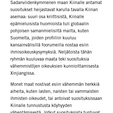
Sadanviidenkymmenen maan Kiinalle antamat
suositukset heijastavat karulla tavalla Kiinan
asemaa: suuri osa kriittisistä, Kiinalle
epämieluisista huomioista tuli globaalin
pohjoisen samanmielisiltä mailta, kuten
Suomelta, joiden profiiliin kuuluu
kansainvälisillä foorumeilla nostaa esiin
ihmisoikeuskysymyksiä. Neljätoista tähän
ryhmän kuuluvaa maata teki suosituksia
vähemmistöjen oikeuksien kunnioittamisesta
Xinjiangissa.
Monet maat nostivat esiin vähemmän herkkiä
aiheita, kuten lasten, naisten tai vammaisten
ihmisten oikeudet, tai antoivat suosituksissaan
Kiinalle tunnustusta köyhyyden
vähentämisestä. Jotkut suosituksista tuntuvat