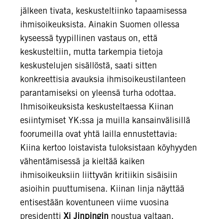
jälkeen tivata, keskusteltiinko tapaamisessa
ihmisoikeuksista. Ainakin Suomen ollessa
kyseessä tyypillinen vastaus on, että
keskusteltiin, mutta tarkempia tietoja
keskustelujen sisällöstä, saati sitten
konkreettisia avauksia ihmisoikeustilanteen
parantamiseksi on yleensä turha odottaa.
Ihmisoikeuksista keskusteltaessa Kiinan
esiintymiset YK:ssa ja muilla kansainvälisillä
foorumeilla ovat yhtä lailla ennustettavia:
Kiina kertoo loistavista tuloksistaan köyhyyden
vähentämisessä ja kieltää kaiken
ihmisoikeuksiin liittyvän kritiikin sisäisiin
asioihin puuttumisena. Kiinan linja näyttää
entisestään koventuneen viime vuosina
presidentti
Xi Jinpingin
noustua valtaan.