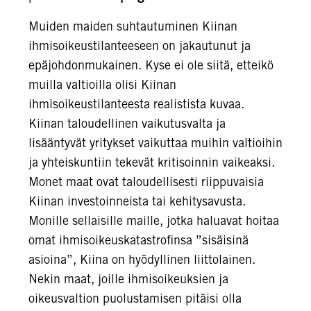
Muiden maiden suhtautuminen Kiinan
ihmisoikeustilanteeseen on jakautunut ja
epäjohdonmukainen. Kyse ei ole siitä, etteikö
muilla valtioilla olisi Kiinan
ihmisoikeustilanteesta realistista kuvaa.
Kiinan taloudellinen vaikutusvalta ja
lisääntyvät yritykset vaikuttaa muihin valtioihin
ja yhteiskuntiin tekevät kritisoinnin vaikeaksi.
Monet maat ovat taloudellisesti riippuvaisia
Kiinan investoinneista tai kehitysavusta.
Monille sellaisille maille, jotka haluavat hoitaa
omat ihmisoikeuskatastrofinsa ”sisäisinä
asioina”, Kiina on hyödyllinen liittolainen.
Nekin maat, joille ihmisoikeuksien ja
oikeusvaltion puolustamisen pitäisi olla