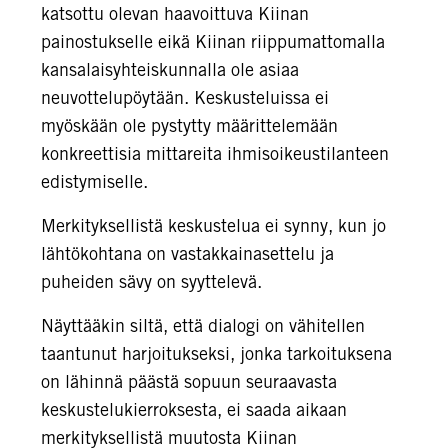
katsottu olevan haavoittuva Kiinan
painostukselle eikä Kiinan riippumattomalla
kansalaisyhteiskunnalla ole asiaa
neuvottelupöytään. Keskusteluissa ei
myöskään ole pystytty määrittelemään
konkreettisia mittareita ihmisoikeustilanteen
edistymiselle.
Merkityksellistä keskustelua ei synny, kun jo
lähtökohtana on vastakkainasettelu ja
puheiden sävy on syyttelevä.
Näyttääkin siltä, että dialogi on vähitellen
taantunut harjoitukseksi, jonka tarkoituksena
on lähinnä päästä sopuun seuraavasta
keskustelukierroksesta, ei saada aikaan
merkityksellistä muutosta Kiinan