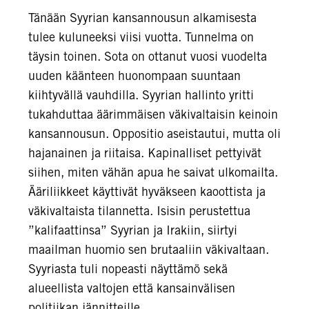
Tänään Syyrian kansannousun alkamisesta
tulee kuluneeksi viisi vuotta. Tunnelma on
täysin toinen. Sota on ottanut vuosi vuodelta
uuden käänteen huonompaan suuntaan
kiihtyvällä vauhdilla. Syyrian hallinto yritti
tukahduttaa äärimmäisen väkivaltaisin keinoin
kansannousun. Oppositio aseistautui, mutta oli
hajanainen ja riitaisa. Kapinalliset pettyivät
siihen, miten vähän apua he saivat ulkomailta.
Ääriliikkeet käyttivät hyväkseen kaoottista ja
väkivaltaista tilannetta. Isisin perustettua
”kalifaattinsa” Syyrian ja Irakiin, siirtyi
maailman huomio sen brutaaliin väkivaltaan.
Syyriasta tuli nopeasti näyttämö sekä
alueellista valtojen että kansainvälisen
politiikan jännitteille.