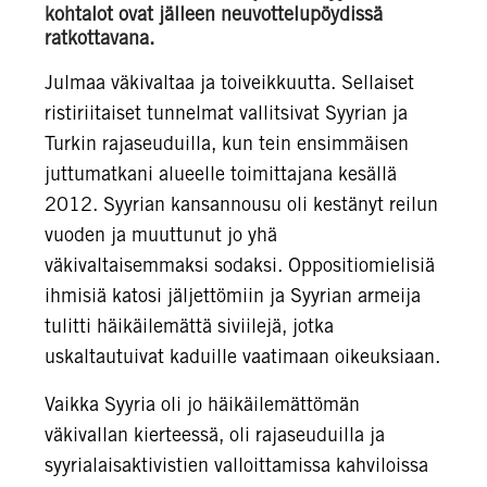
kohtalot ovat jälleen neuvottelupöydissä
ratkottavana.
Julmaa väkivaltaa ja toiveikkuutta. Sellaiset
ristiriitaiset tunnelmat vallitsivat Syyrian ja
Turkin rajaseuduilla, kun tein ensimmäisen
juttumatkani alueelle toimittajana kesällä
2012. Syyrian kansannousu oli kestänyt reilun
vuoden ja muuttunut jo yhä
väkivaltaisemmaksi sodaksi. Oppositiomielisiä
ihmisiä katosi jäljettömiin ja Syyrian armeija
tulitti häikäilemättä siviilejä, jotka
uskaltautuivat kaduille vaatimaan oikeuksiaan.
Vaikka Syyria oli jo häikäilemättömän
väkivallan kierteessä, oli rajaseuduilla ja
syyrialaisaktivistien valloittamissa kahviloissa