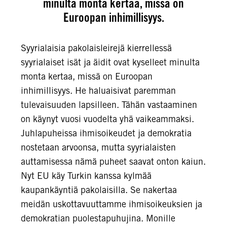
minulta monta kertaa, missä on
Euroopan inhimillisyys.
Syyrialaisia pakolaisleirejä kierrellessä
syyrialaiset isät ja äidit ovat kyselleet minulta
monta kertaa, missä on Euroopan
inhimillisyys. He haluaisivat paremman
tulevaisuuden lapsilleen. Tähän vastaaminen
on käynyt vuosi vuodelta yhä vaikeammaksi.
Juhlapuheissa ihmisoikeudet ja demokratia
nostetaan arvoonsa, mutta syyrialaisten
auttamisessa nämä puheet saavat onton kaiun.
Nyt EU käy Turkin kanssa kylmää
kaupankäyntiä pakolaisilla. Se nakertaa
meidän uskottavuuttamme ihmisoikeuksien ja
demokratian puolestapuhujina. Monille