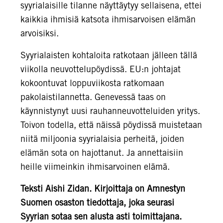
syyrialaisille tilanne näyttäytyy sellaisena, ettei
kaikkia ihmisiä katsota ihmisarvoisen elämän
arvoisiksi.
Syyrialaisten kohtaloita ratkotaan jälleen tällä
viikolla neuvottelupöydissä. EU:n johtajat
kokoontuvat loppuviikosta ratkomaan
pakolaistilannetta. Genevessä taas on
käynnistynyt uusi rauhanneuvotteluiden yritys.
Toivon todella, että näissä pöydissä muistetaan
niitä miljoonia syyrialaisia perheitä, joiden
elämän sota on hajottanut. Ja annettaisiin
heille viimeinkin ihmisarvoinen elämä.
Teksti Aishi Zidan. Kirjoittaja on Amnestyn
Suomen osaston tiedottaja, joka seurasi
Syyrian sotaa sen alusta asti toimittajana.