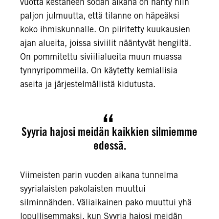
vuotta kestäneen sodan aikana on nähty niin
paljon julmuutta, että tilanne on häpeäksi
koko ihmiskunnalle. On piiritetty kuukausien
ajan alueita, joissa siviilit nääntyvät hengiltä.
On pommitettu siviilialueita muun muassa
tynnyripommeilla. On käytetty kemiallisia
aseita ja järjestelmällistä kidutusta.
Syyria hajosi meidän kaikkien silmiemme
edessä.
Viimeisten parin vuoden aikana tunnelma
syyrialaisten pakolaisten muuttui
silminnähden. Väliaikainen pako muuttui yhä
lopullisemmaksi, kun Syyria hajosi meidän