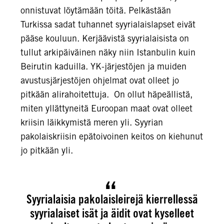
onnistuvat löytämään töitä. Pelkästään
Turkissa sadat tuhannet syyrialaislapset eivät
pääse kouluun. Kerjäävistä syyrialaisista on
tullut arkipäiväinen näky niin Istanbulin kuin
Beirutin kaduilla. YK-järjestöjen ja muiden
avustusjärjestöjen ohjelmat ovat olleet jo
pitkään alirahoitettuja. On ollut häpeällistä,
miten yllättyneitä Euroopan maat ovat olleet
kriisin läikkymistä meren yli. Syyrian
pakolaiskriisin epätoivoinen keitos on kiehunut
jo pitkään yli.
Syyrialaisia pakolaisleirejä kierrellessä
syyrialaiset isät ja äidit ovat kyselleet