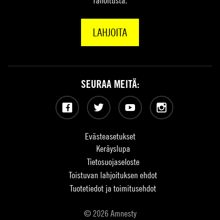
rahoitusta.
LAHJOITA
SEURAA MEITÄ:
Facebook
Twitter
YouTube
Instagram
Evästeasetukset
Keräyslupa
Tietosuojaseloste
Toistuvan lahjoituksen ehdot
Tuotetiedot ja toimitusehdot
© 2026 Amnesty