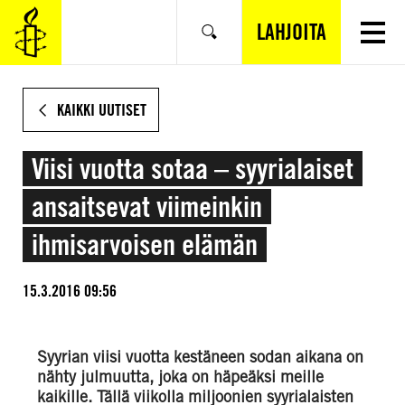
SIIRRY
VARSINAISEEN
LAHJOITA
Hae
SISÄLTÖÖN
KAIKKI UUTISET
Viisi vuotta sotaa – syyrialaiset
ansaitsevat viimeinkin
ihmisarvoisen elämän
15.3.2016 09:56
Syyrian viisi vuotta kestäneen sodan aikana on
nähty julmuutta, joka on häpeäksi meille
kaikille. Tällä viikolla miljoonien syyrialaisten