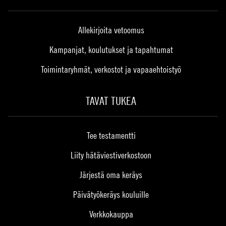
Allekirjoita vetoomus
Kampanjat, koulutukset ja tapahtumat
Toimintaryhmät, verkostot ja vapaaehtoistyö
TAVAT TUKEA
Tee testamentti
Liity hätäviestiverkostoon
Järjestä oma keräys
Päivätyökeräys kouluille
Verkkokauppa