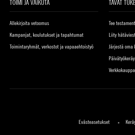
TOIMI JA VAIKUTA
TAVAT TUK
Allekirjoita vetoomus
Tee testament
Kampanjat, koulutukset ja tapahtumat
Liity hätävies
Toimintaryhmät, verkostot ja vapaaehtoistyö
Järjestä oma 
Päivätyökeräy
Verkkokauppa
Evästeasetukset
Kerä