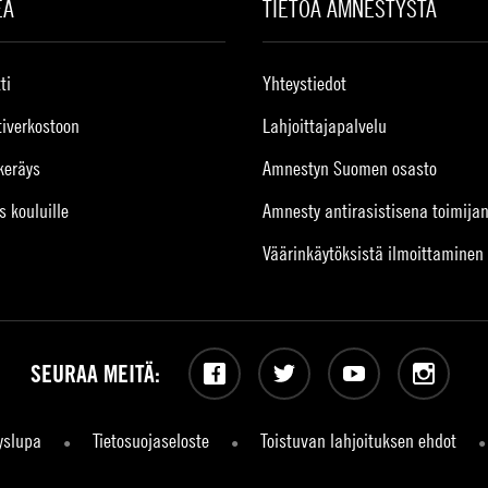
EA
TIETOA AMNESTYSTA
ti
Yhteystiedot
tiverkostoon
Lahjoittajapalvelu
keräys
Amnestyn Suomen osasto
s kouluille
Amnesty antirasistisena toimija
Väärinkäytöksistä ilmoittaminen
SEURAA MEITÄ:
Facebook
Twitter
YouTube
Instagram
yslupa
Tietosuojaseloste
Toistuvan lahjoituksen ehdot