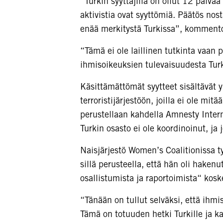
“Turkin syyttäjillä on ollut 12 päiv
aktivistia ovat syyttömiä. Päätös nost
enää merkitystä Turkissa”, kommento
“Tämä ei ole laillinen tutkinta vaan 
ihmisoikeuksien tulevaisuudesta Tur
Käsittämättömät syytteet sisältävät 
terroristijärjestöön, joilla ei ole m
perustellaan kahdella Amnesty Inter
Turkin osasto ei ole koordinoinut, ja j
Naisjärjestö Women’s Coalitionissa 
sillä perusteella, että hän oli hakenu
osallistumista ja raportoimista“ kosk
“Tänään on tullut selväksi, että ihmi
Tämä on totuuden hetki Turkille ja kan