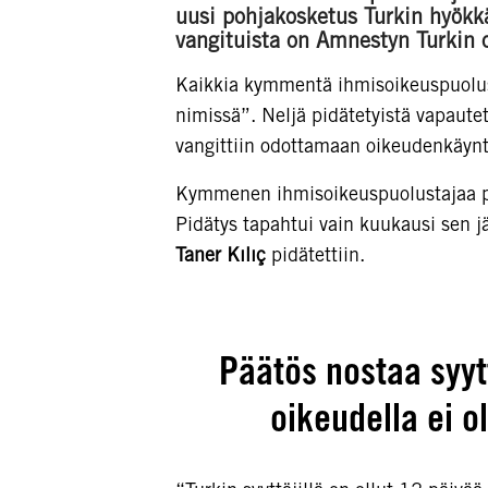
uusi pohjakosketus Turkin hyökk
vangituista on Amnestyn Turkin o
Kaikkia kymmentä ihmisoikeuspuolusta
nimissä”. Neljä pidätetyistä vapaute
vangittiin odottamaan oikeudenkäynt
Kymmenen ihmisoikeuspuolustajaa pidä
Pidätys tapahtui vain kuukausi sen 
Taner Kılıç
pidätettiin.
Päätös nostaa syytt
oikeudella ei o