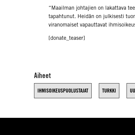
“Maailman johtajien on lakattava tees
tapahtunut. Heidän on julkisesti tuom
viranomaiset vapauttavat ihmisoikeus
[donate_teaser]
Aiheet
IHMISOIKEUSPUOLUSTAJAT
TURKKI
UU