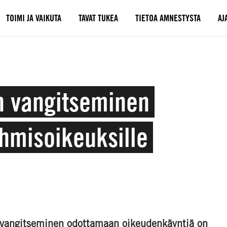
TOIMI JA VAIKUTA
TAVAT TUKEA
TIETOA AMNESTYSTA
AJ
en vangitseminen
hmisoikeuksille
vangitseminen odottamaan oikeudenkäyntiä on