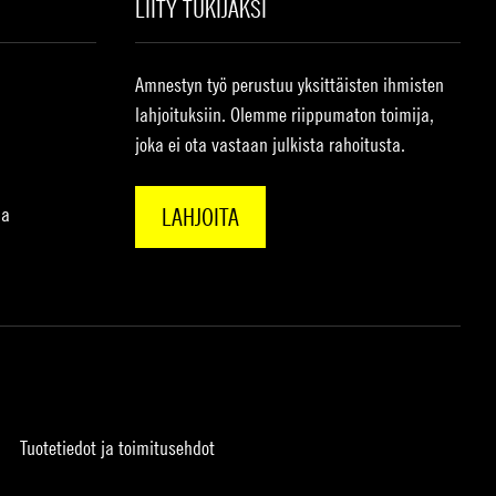
LIITY TUKIJAKSI
Amnestyn työ perustuu yksittäisten ihmisten
lahjoituksiin. Olemme riippumaton toimija,
joka ei ota vastaan julkista rahoitusta.
na
LAHJOITA
Tuotetiedot ja toimitusehdot