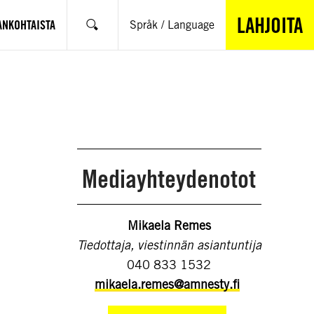
LAHJOITA
ANKOHTAISTA
Språk / Language
Hae
Mediayhteydenotot
Mikaela Remes
Tiedottaja, viestinnän asiantuntija
040 833 1532
mikaela.remes@amnesty.fi