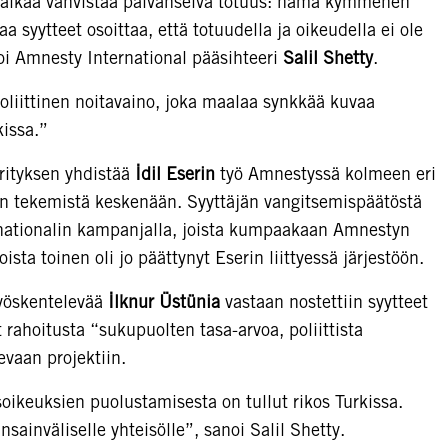
ää aikaa vahvistaa päivänselvä totuus: nämä kymmenen
aa syytteet osoittaa, että totuudella ja oikeudella ei ole
i Amnesty International pääsihteeri
Salil Shetty
.
poliittinen noitavaino, joka maalaa synkkää kuvaa
kissa.”
yrityksen yhdistää
İdil Eserin
työ Amnestyssä kolmeen eri
itään tekemistä keskenään. Syyttäjän vangitsemispäätöstä
nationalin kampanjalla, joista kumpaakaan Amnestyn
oista toinen oli jo päättynyt Eserin liittyessä järjestöön.
työskentelevää
İlknur Üstünia
vastaan nostettiin syytteet
t rahoitusta “sukupuolten tasa-arvoa, poliittista
evaan projektiin.
soikeuksien puolustamisesta on tullut rikos Turkissa.
sainväliselle yhteisölle”, sanoi Salil Shetty.