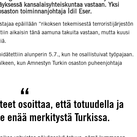
äyksessä kansalaisyhteiskuntaa vastaan. Yksi
saston toiminnanjohtaja İdil Eser.
jaa epäillään “rikoksen tekemisestä terroristijärjestön
ttiin aikaisin tänä aamuna takuita vastaan, mutta kuusi
iä.
tettiin alunperin 5.7., kun he osallistuivat työpajaan.
jälkeen, kun Amnestyn Turkin osaston puheenjohtaja
eet osoittaa, että totuudella ja
le enää merkitystä Turkissa.