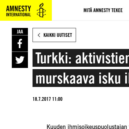
SIIRRY
VARSINAISEEN
MITÄ AMNESTY TEKEE
SISÄLTÖÖN
JAA
KAIKKI UUTISET
Turkki: aktivisti
murskaava isku i
18.7.2017 11:00
Kuuden ihmisoikeuspuolustajan 