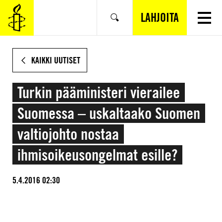
SIIRRY
VARSINAISEEN
LAHJOITA
Hae
SISÄLTÖÖN
KAIKKI UUTISET
Turkin pääministeri vierailee
Suomessa – uskaltaako Suomen
valtiojohto nostaa
ihmisoikeusongelmat esille?
5.4.2016 02:30