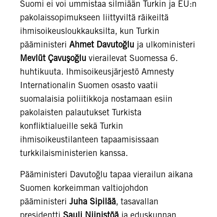
Suomi ei voi ummistaa silmiään Turkin ja EU:n
pakolaissopimukseen liittyviltä räikeiltä
ihmisoikeusloukkauksilta, kun Turkin
pääministeri
Ahmet
Davutoğlu
ja ulkoministeri
Mevlüt Çavuşoğlu
vierailevat Suomessa 6.
huhtikuuta. Ihmisoikeusjärjestö Amnesty
Internationalin Suomen osasto vaatii
suomalaisia poliitikkoja nostamaan esiin
pakolaisten palautukset Turkista
konfliktialueille sekä Turkin
ihmisoikeustilanteen tapaamisissaan
turkkilaisministerien kanssa.
Pääministeri Davutoğlu tapaa vierailun aikana
Suomen korkeimman valtiojohdon
pääministeri
Juha Sipilää
, tasavallan
presidentti
Sauli Niinistöä
ja eduskunnan