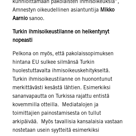
kunnioittamaan pakolaisten ihmisoikeuksia”,
Amnestyn oikeudellinen asiantuntija
Mikko
Aarnio
sanoo.
Turkin ihmisoikeustilanne on heikentynyt
nopeasti
Pelkona on myös, että pakolaissopimuksen
hintana EU sulkee silmänsä Turkin
huolestuttavalta ihmisoikeuskehitykseltä.
Turkin ihmisoikeustilanne on huonontunut
merkittävästi kesästä lähtien. Esimerkiksi
sananvapautta on Turkissa rajattu entistä
kovemmilla otteilla. Mediatalojen ja
toimittajien painostamisesta on tullut
arkipäivää. Myös tavallisia kansalaisia vastaan
nostetaan usein syytteitä esimerkiksi