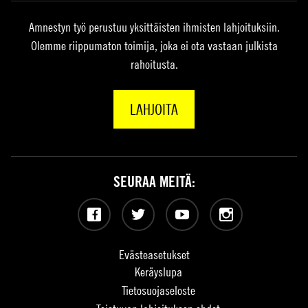
Amnestyn työ perustuu yksittäisten ihmisten lahjoituksiin.
Olemme riippumaton toimija, joka ei ota vastaan julkista
rahoitusta.
LAHJOITA
SEURAA MEITÄ:
Facebook
Twitter
YouTube
Instagram
Evästeasetukset
Keräyslupa
Tietosuojaseloste