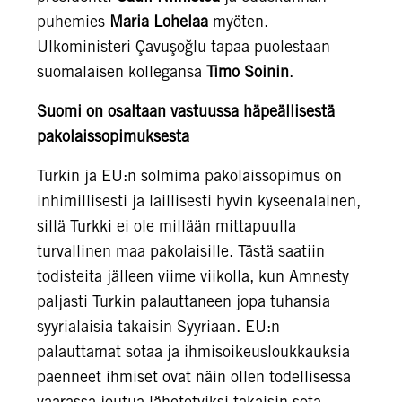
puhemies
Maria Lohelaa
myöten.
Ulkoministeri Çavuşoğlu tapaa puolestaan
suomalaisen kollegansa
Timo Soinin
.
Suomi on osaltaan vastuussa häpeällisestä
pakolaissopimuksesta
Turkin ja EU:n solmima pakolaissopimus on
inhimillisesti ja laillisesti hyvin kyseenalainen,
sillä Turkki ei ole millään mittapuulla
turvallinen maa pakolaisille. Tästä saatiin
todisteita jälleen viime viikolla, kun Amnesty
paljasti Turkin palauttaneen jopa tuhansia
syyrialaisia takaisin Syyriaan. EU:n
palauttamat sotaa ja ihmisoikeusloukkauksia
paenneet ihmiset ovat näin ollen todellisessa
vaarassa joutua lähetetyiksi takaisin sota-