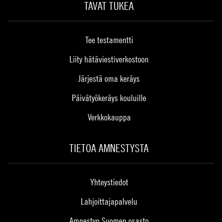
TAVAT TUKEA
Tee testamentti
Liity hätäviestiverkostoon
Järjestä oma keräys
Päivätyökeräys kouluille
Verkkokauppa
TIETOA AMNESTYSTA
Yhteystiedot
Lahjoittajapalvelu
Amnestyn Suomen osasto