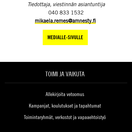
Tiedottaja, viestinnän asiantuntija
040 833 1532
mikaela.remes@amnesty.fi
MEDIALLE-SIVULLE
TOIMI JA VAIKUTA
Allekirjoita vetoomus
Kampanjat, koulutukset ja tapahtumat
Toimintaryhmät, verkostot ja vapaaehtoistyö