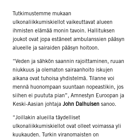
Tutkimustemme mukaan
ulkonaliikkumiskiellot vaikeuttavat alueen
ihmisten elämää monin tavoin. Hallituksen
joukot ovat jopa estäneet ambulanssien pääsyn
alueelle ja sairaiden pääsyn hoitoon.
“Veden ja sähkön saannin rajoittaminen, ruuan
niukkuus ja olematon sairaanhoito iskujen
aikana ovat tuhoisa yhdistelmä. Tilanne voi
mennä huonompaan suuntaan nopeastikin, jos
siihen ei puututa pian”, Amnestyn Euroopan ja
Keski-Aasian johtaja
John Dalhuisen
sanoo.
“Joillakin alueilla täydelliset
ulkonaliikkumiskiellot ovat olleet voimassa yli
kuukauden. Turkin viranomaisten on