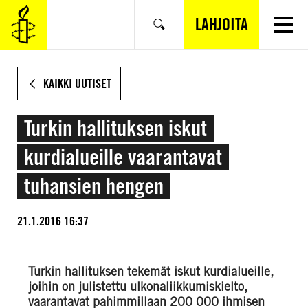
SIIRRY
VARSINAISEEN
LAHJOITA
Hae
SISÄLTÖÖN
KAIKKI UUTISET
Turkin hallituksen iskut
kurdialueille vaarantavat
tuhansien hengen
21.1.2016 16:37
Turkin hallituksen tekemät iskut kurdialueille,
joihin on julistettu ulkonaliikkumiskielto,
vaarantavat pahimmillaan 200 000 ihmisen