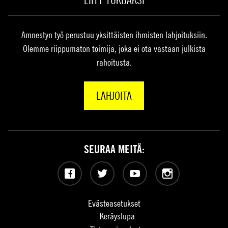
LIITY TUKIJAKSI
Amnestyn työ perustuu yksittäisten ihmisten lahjoituksiin.
Olemme riippumaton toimija, joka ei ota vastaan julkista
rahoitusta.
LAHJOITA
SEURAA MEITÄ:
Facebook
Twitter
YouTube
Instagram
Evästeasetukset
Keräyslupa