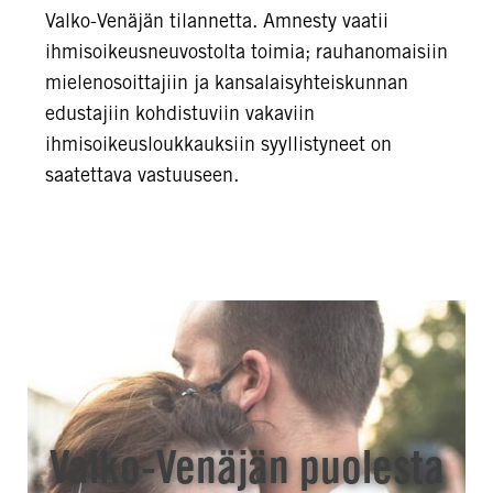
Valko-Venäjän tilannetta. Amnesty vaatii
ihmisoikeusneuvostolta toimia; rauhanomaisiin
mielenosoittajiin ja kansalaisyhteiskunnan
edustajiin kohdistuviin vakaviin
ihmisoikeusloukkauksiin syyllistyneet on
saatettava vastuuseen.
Valko-Venäjän puolesta