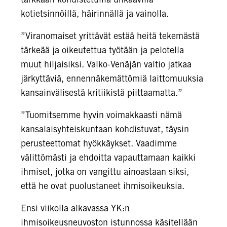
kotietsinnöillä, häirinnällä ja vainolla.
”Viranomaiset yrittävät estää heitä tekemästä
tärkeää ja oikeutettua työtään ja pelotella
muut hiljaisiksi. Valko-Venäjän valtio jatkaa
järkyttäviä, ennennäkemättömiä laittomuuksia
kansainvälisestä kritiikistä piittaamatta.”
”Tuomitsemme hyvin voimakkaasti nämä
kansalaisyhteiskuntaan kohdistuvat, täysin
perusteettomat hyökkäykset. Vaadimme
välittömästi ja ehdoitta vapauttamaan kaikki
ihmiset, jotka on vangittu ainoastaan siksi,
että he ovat puolustaneet ihmisoikeuksia.
Ensi viikolla alkavassa YK:n
ihmisoikeusneuvoston istunnossa käsitellään