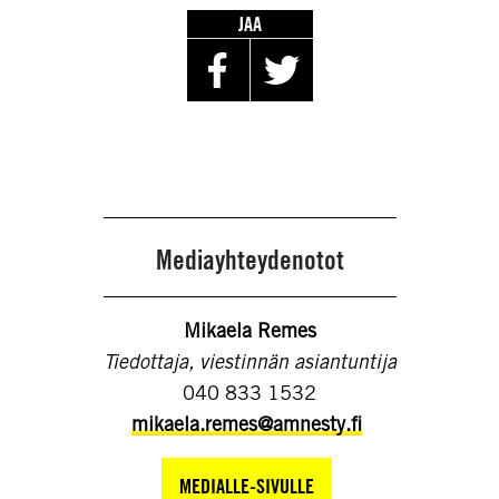
JAA
Mediayhteydenotot
Mikaela Remes
Tiedottaja, viestinnän asiantuntija
040 833 1532
mikaela.remes@amnesty.fi
MEDIALLE-SIVULLE