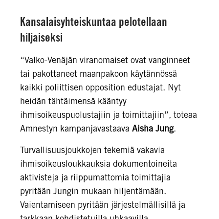
Kansalaisyhteiskuntaa pelotellaan
hiljaiseksi
“Valko-Venäjän viranomaiset ovat vanginneet
tai pakottaneet maanpakoon käytännössä
kaikki poliittisen opposition edustajat. Nyt
heidän tähtäimensä kääntyy
ihmisoikeuspuolustajiin ja toimittajiin”, toteaa
Amnestyn kampanjavastaava
Aisha Jung
.
Turvallisuusjoukkojen tekemiä vakavia
ihmisoikeusloukkauksia dokumentoineita
aktivisteja ja riippumattomia toimittajia
pyritään Jungin mukaan hiljentämään.
Vaientamiseen pyritään järjestelmällisillä ja
tarkkaan kohdistetuilla uhkaavilla