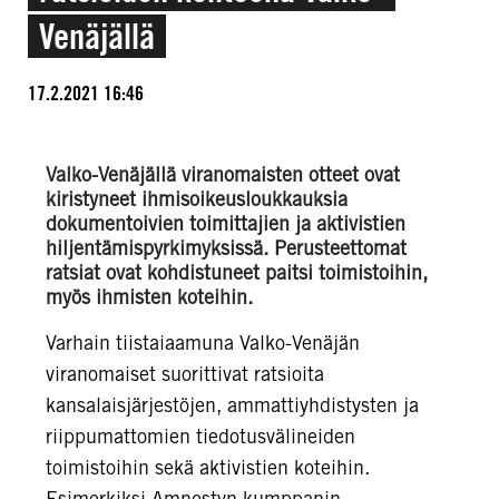
Venäjällä
17.2.2021 16:46
Valko-Venäjällä viranomaisten otteet ovat
kiristyneet ihmisoikeusloukkauksia
dokumentoivien toimittajien ja aktivistien
hiljentämispyrkimyksissä. Perusteettomat
ratsiat ovat kohdistuneet paitsi toimistoihin,
myös ihmisten koteihin.
Varhain tiistaiaamuna Valko-Venäjän
viranomaiset suorittivat ratsioita
kansalaisjärjestöjen, ammattiyhdistysten ja
riippumattomien tiedotusvälineiden
toimistoihin sekä aktivistien koteihin.
Esimerkiksi Amnestyn kumppanin