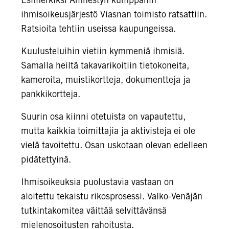
ihmisoikeusjärjestö Viasnan toimisto ratsattiin.
Ratsioita tehtiin useissa kaupungeissa.
Kuulusteluihin vietiin kymmeniä ihmisiä.
Samalla heiltä takavarikoitiin tietokoneita,
kameroita, muistikortteja, dokumentteja ja
pankkikortteja.
Suurin osa kiinni otetuista on vapautettu,
mutta kaikkia toimittajia ja aktivisteja ei ole
vielä tavoitettu. Osan uskotaan olevan edelleen
pidätettyinä.
Ihmisoikeuksia puolustavia vastaan on
aloitettu tekaistu rikosprosessi. Valko-Venäjän
tutkintakomitea väittää selvittävänsä
mielenosoitusten rahoitusta.