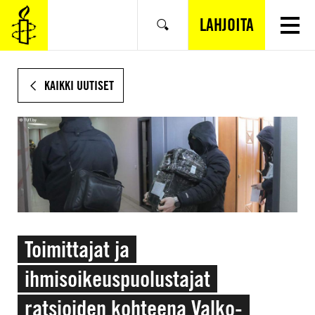
SIIRRY
VARSINAISEEN
LAHJOITA
Hae
SISÄLTÖÖN
KAIKKI UUTISET
Toimittajat ja
ihmisoikeuspuolustajat
ratsioiden kohteena Valko-