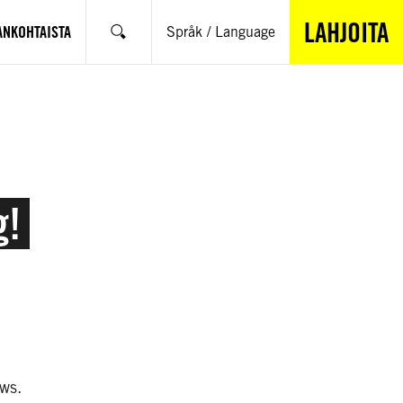
LAHJOITA
ANKOHTAISTA
Språk / Language
Hae
g!
ews.