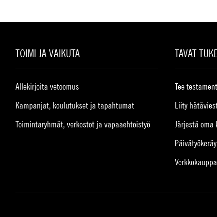
TOIMI JA VAIKUTA
TAVAT TUK
Allekirjoita vetoomus
Tee testament
Kampanjat, koulutukset ja tapahtumat
Liity hätävies
Toimintaryhmät, verkostot ja vapaaehtoistyö
Järjestä oma 
Päivätyökeräy
Verkkokauppa