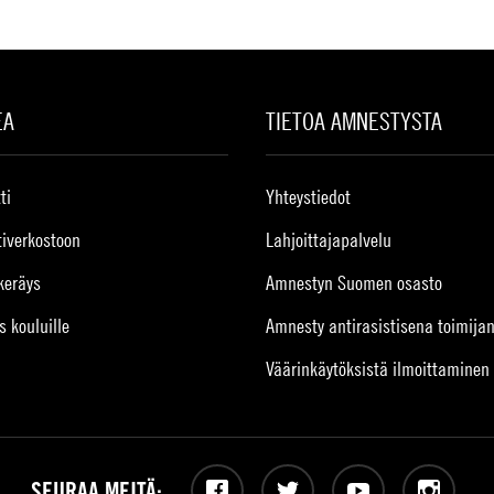
EA
TIETOA AMNESTYSTA
ti
Yhteystiedot
tiverkostoon
Lahjoittajapalvelu
keräys
Amnestyn Suomen osasto
s kouluille
Amnesty antirasistisena toimija
Väärinkäytöksistä ilmoittaminen
SEURAA MEITÄ: