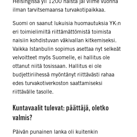
Helsingissä yli 1200 naista jäi viime vuonna
ilman tarvitsemaansa turvakotipaikkaa.
Suomi on saanut lukuisia huomautuksia YK:n
eri toimielimiltä riittämättömistä toimista
naisiin kohdistuvan väkivallan kitkemiseksi.
Vaikka Istanbulin sopimus asettaa nyt selkeät
velvoitteet myös Suomelle, ei hallitus ole
ottanut niitä tosissaan. Hallitus ei ole
budjettiriihessä myöntänyt riittävästi rahaa
edes turvakotiverkoston saattamiseksi
riittävälle tasolle.
Kuntavaalit tulevat: päättäjä, oletko
valmis?
Päivän punainen lanka oli kuitenkin