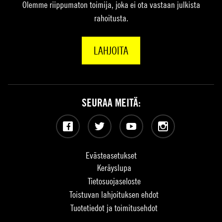
Olemme riippumaton toimija, joka ei ota vastaan julkista
rahoitusta.
LAHJOITA
SEURAA MEITÄ:
Facebook
Twitter
YouTube
Instagram
Evästeasetukset
Keräyslupa
Tietosuojaseloste
Toistuvan lahjoituksen ehdot
Tuotetiedot ja toimitusehdot