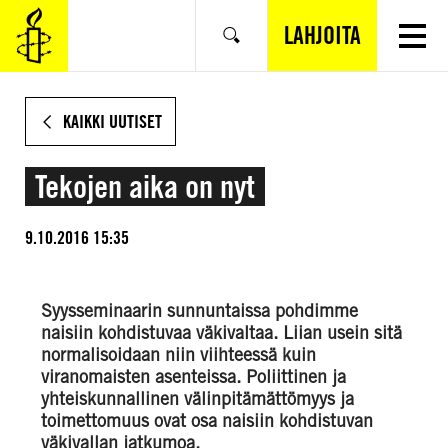
SIIRRY
VARSINAISEEN
LAHJOITA
Hae
SISÄLTÖÖN
KAIKKI UUTISET
Tekojen aika on nyt
9.10.2016 15:35
Syysseminaarin sunnuntaissa pohdimme
naisiin kohdistuvaa väkivaltaa. Liian usein sitä
normalisoidaan niin viihteessä kuin
viranomaisten asenteissa. Poliittinen ja
yhteiskunnallinen välinpitämättömyys ja
toimettomuus ovat osa naisiin kohdistuvan
väkivallan jatkumoa.