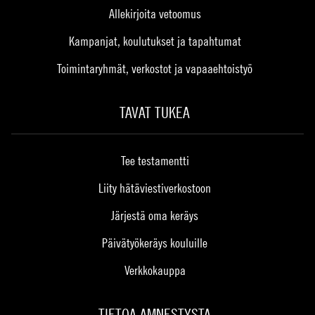
Allekirjoita vetoomus
Kampanjat, koulutukset ja tapahtumat
Toimintaryhmät, verkostot ja vapaaehtoistyö
TAVAT TUKEA
Tee testamentti
Liity hätäviestiverkostoon
Järjestä oma keräys
Päivätyökeräys kouluille
Verkkokauppa
TIETOA AMNESTYSTA