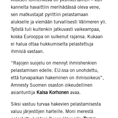
kannelta havaittiin merihädässä oleva vene,
sen matkustajat pyrittiin pelastamaan
alukselle ja viemään turvallisesti Välimeren yli.
Työstä tuli kuitenkin jatkuvasti vaikeampaa,
koska Eurooppa on sulkenut rajansa. Kukaan
ei halua ottaa hukkumiselta pelastettuja
ihmisiä vastaan.
“Rajojen suojelu on mennyt ihmishenkien
pelastamisen edelle. EU:ssa on unohdettu,
että turvapaikan hakeminen on ihmisoikeus”,
Amnesty Suomen osaston oikeudellinen
asiantuntija
Kaisa Korhonen
avaa.
Siksi vastuu turvaa hakevien pelastamisesta
valuu järjestöjen harteille. Moni merestä