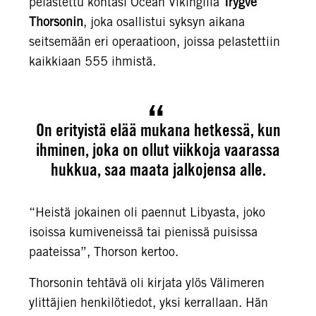
pelastettu kohtasi Ocean Vikingilla
Trygve
Thorsonin
, joka osallistui syksyn aikana
seitsemään eri operaatioon, joissa pelastettiin
kaikkiaan 555 ihmistä.
On erityistä elää mukana hetkessä, kun
ihminen, joka on ollut viikkoja vaarassa
hukkua, saa maata jalkojensa alle.
“Heistä jokainen oli paennut Libyasta, joko
isoissa kumiveneissä tai pienissä puisissa
paateissa”, Thorson kertoo.
Thorsonin tehtävä oli kirjata ylös Välimeren
ylittäjien henkilötiedot, yksi kerrallaan. Hän