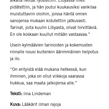
aikana heidät ryöstettiin. Libyassa mies
pidätettiin, ja hän joutui kuukausiksi vankilaa
muistuttaviin oloihin, joissa häntä omien
sanojensa mukaan kidutettiin jatkuvasti.
Tarinat, joita kuulin Libyasta, olivat hirvittäviä.
En ole koskaan kuullut mitään vastaavaa.”
Usein kylmäävien tarinoiden ja kokemusten
rinnalle nousi kuitenkin äärimmäinen helpotus
ja ilo.
“On erityistä elää mukana hetkessä, kun
ihminen, joka on ollut viikkoja vaarassa
hukkua, saa maata jalkojensa alle.”
Teksti:
Iina Lindeman
Kuva:
Lääkärit ilman rajoja