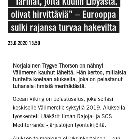
“Tarinat, joita kuulin Libyasta,
olivat hirvittäviä” – Eurooppa
sulki rajansa turvaa hakevilta
23.6.2020 13:50
Norjalainen Trygve Thorson on nähnyt
Välimeren kauhut läheltä. Hän kertoo, millaisia
tunteita koetaan aluksella, joka on pelastanut
tuhansia ihmisiä merihädästä.
Ocean Viking on pelastusalus, joka seilasi
keskiselle Välimerelle syksyllä 2019. Aluksella
työskenteli Lääkärit Ilman Rajoja- ja SOS
Mediterranée -järjestöjen työntekijöitä.
Aluksen toimenkuva oli yksinkertainen – kun