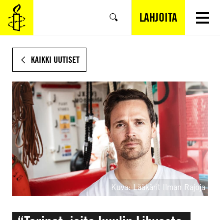
SIIRRY
VARSINAISEEN
LAHJOITA
Hae
SISÄLTÖÖN
KAIKKI UUTISET
Kuva: Lääkärit Ilman Rajoja