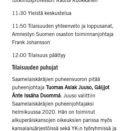
tutkimusprofessori Rauna Kuokkanen
11:30 Yleistä keskustelua
11:50 Tilaisuuden yhteenveto ja loppusanat,
Amnestyn Suomen osaston toiminnanjohtaja
Frank Johansson
12:00 Tilaisuus päättyy
Tilaisuuden puhujat
Saamelaiskäräjien puheenvuoron pitää
puheenjohtaja
Tuomas Aslak Juuso, Gáijjot
Ánte Issáha Duommá
. Juuso valittiin
Saamelaiskäräjien puheenjohtajaksi
helmikuussa 2020. Hän on toiminut
alkuperäiskansojen oikeuksien parissa myös
kansalaisjärjestöissä sekä YK:n työryhmissä ja