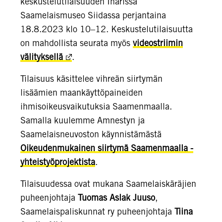
keskustelutilaisuuden Inarissa
Saamelaismuseo Siidassa perjantaina
18.8.2023 klo 10–12. Keskustelutilaisuutta
on mahdollista seurata myös
videostriimin
välityksellä
.
Tilaisuus käsittelee vihreän siirtymän
lisäämien maankäyttöpaineiden
ihmisoikeusvaikutuksia Saamenmaalla.
Samalla kuulemme Amnestyn ja
Saamelaisneuvoston käynnistämästä
Oikeudenmukainen siirtymä Saamenmaalla -
yhteistyöprojektista
.
Tilaisuudessa ovat mukana Saamelaiskäräjien
puheenjohtaja
Tuomas Aslak Juuso
,
Saamelaispaliskunnat ry puheenjohtaja
Tiina