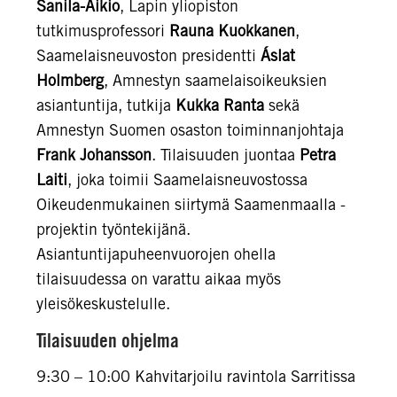
Sanila-Aikio
, Lapin yliopiston
tutkimusprofessori
Rauna Kuokkanen
,
Saamelaisneuvoston presidentti
Áslat
Holmberg
, Amnestyn saamelaisoikeuksien
asiantuntija, tutkija
Kukka Ranta
sekä
Amnestyn Suomen osaston toiminnanjohtaja
Frank Johansson
. Tilaisuuden juontaa
Petra
Laiti
, joka toimii Saamelaisneuvostossa
Oikeudenmukainen siirtymä Saamenmaalla -
projektin työntekijänä.
Asiantuntijapuheenvuorojen ohella
tilaisuudessa on varattu aikaa myös
yleisökeskustelulle.
Tilaisuuden ohjelma
9:30 – 10:00 Kahvitarjoilu ravintola Sarritissa