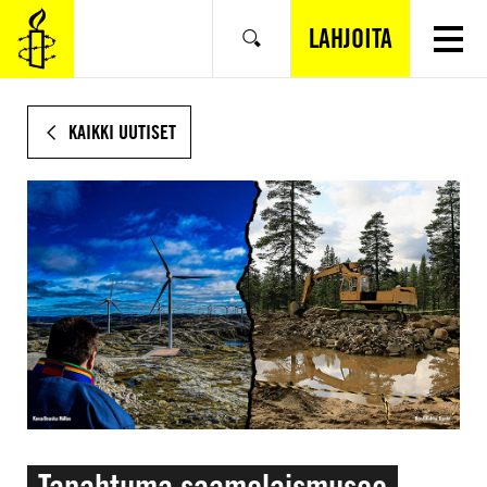
SIIRRY
VARSINAISEEN
LAHJOITA
Hae
SISÄLTÖÖN
KAIKKI UUTISET
Tapahtuma saamelaismuseo