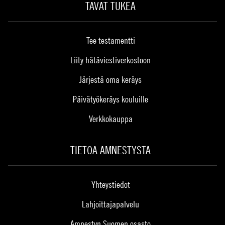
TAVAT TUKEA
Tee testamentti
Liity hätäviestiverkostoon
Järjestä oma keräys
Päivätyökeräys kouluille
Verkkokauppa
TIETOA AMNESTYSTA
Yhteystiedot
Lahjoittajapalvelu
Amnestyn Suomen osasto