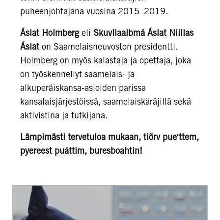
puheenjohtajana vuosina 2015–2019.
Áslat Holmberg
eli
Skuvllaalbmá Áslat Niillas
Áslat
on Saamelaisneuvoston presidentti.
Holmberg on myös kalastaja ja opettaja, joka
on työskennellyt saamelais- ja
alkuperäiskansa-asioiden parissa
kansalaisjärjestöissä, saamelaiskäräjillä sekä
aktivistina ja tutkijana.
Lämpimästi tervetuloa mukaan, tiõrv pueʹttem,
pyereest puáttim, buresboahtin!
Taistelu
maasta
–