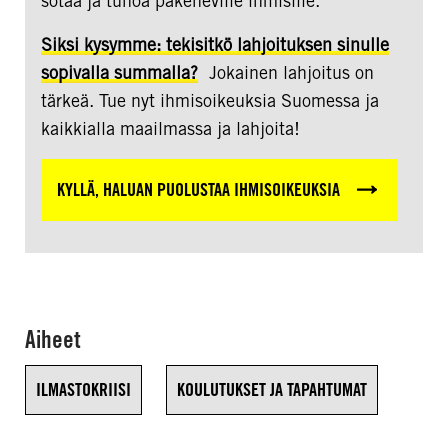
sotaa ja tuhoa pakeneville ihmisille.
Siksi kysymme: tekisitkö lahjoituksen sinulle
sopivalla summalla?
Jokainen lahjoitus on
tärkeä. Tue nyt ihmisoikeuksia Suomessa ja
kaikkialla maailmassa ja lahjoita!
KYLLÄ, HALUAN PUOLUSTAA IHMISOIKEUKSIA
Aiheet
ILMASTOKRIISI
KOULUTUKSET JA TAPAHTUMAT