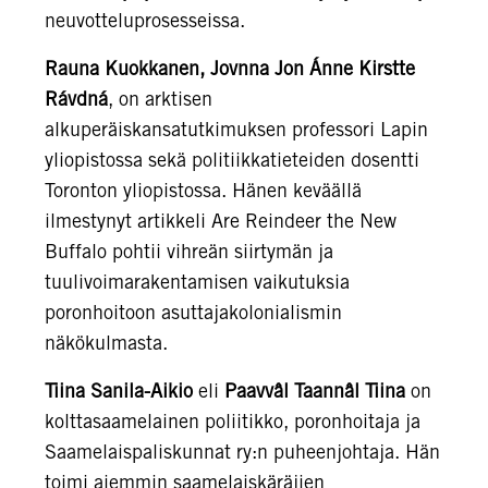
neuvotteluprosesseissa.
Rauna Kuokkanen, Jovnna Jon Ánne Kirstte
Rávdná
, on arktisen
alkuperäiskansatutkimuksen professori Lapin
yliopistossa sekä politiikkatieteiden dosentti
Toronton yliopistossa. Hänen keväällä
ilmestynyt artikkeli Are Reindeer the New
Buffalo pohtii vihreän siirtymän ja
tuulivoimarakentamisen vaikutuksia
poronhoitoon asuttajakolonialismin
näkökulmasta.
Tiina Sanila-Aikio
eli
Paavvâl Taannâl Tiina
on
kolttasaamelainen poliitikko, poronhoitaja ja
Saamelaispaliskunnat ry:n puheenjohtaja. Hän
toimi aiemmin saamelaiskäräjien